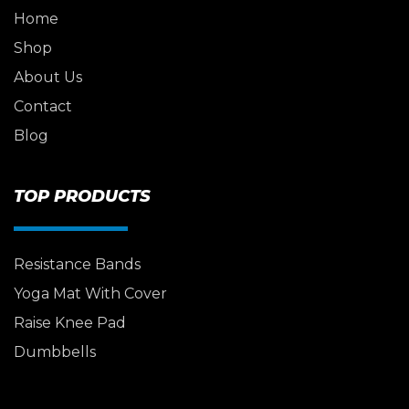
Home
Shop
About Us
Contact
Blog
TOP PRODUCTS
Resistance Bands
Yoga Mat With Cover
Raise Knee Pad
Dumbbells