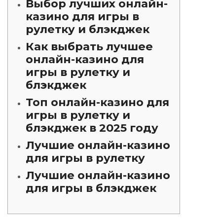
Выбор лучших онлайн-
казино для игры в
рулетку и блэкджек
Как выбрать лучшее
онлайн-казино для
игры в рулетку и
блэкджек
Топ онлайн-казино для
игры в рулетку и
блэкджек в 2025 году
Лучшие онлайн-казино
для игры в рулетку
Лучшие онлайн-казино
для игры в блэкджек