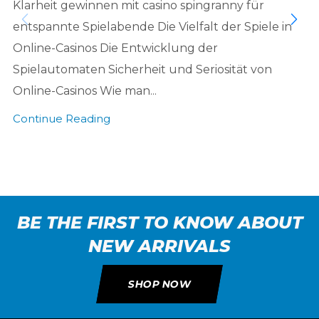
Klarheit gewinnen mit casino spingranny für
entspannte Spielabende Die Vielfalt der Spiele in
Online-Casinos Die Entwicklung der
Spielautomaten Sicherheit und Seriosität von
Online-Casinos Wie man...
Continue Reading
BE THE FIRST TO KNOW ABOUT
NEW ARRIVALS
SHOP NOW