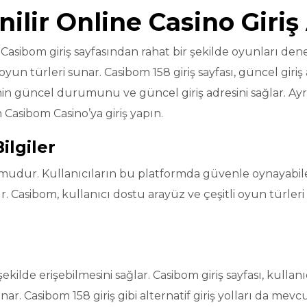
ilir Online Casino Giriş
r. Casibom giriş sayfasından rahat bir şekilde oyunları den
i oyun türleri sunar. Casibom 158 giriş sayfası, güncel gi
in güncel durumunu ve güncel giriş adresini sağlar. Ayrıc
 Casibom Casino’ya giriş yapın.
lgiler
ormudur. Kullanıcıların bu platformda güvenle oynayabil
r. Casibom, kullanıcı dostu arayüz ve çeşitli oyun türleri
 şekilde erişebilmesini sağlar. Casibom giriş sayfası, kull
r. Casibom 158 giriş gibi alternatif giriş yolları da mev