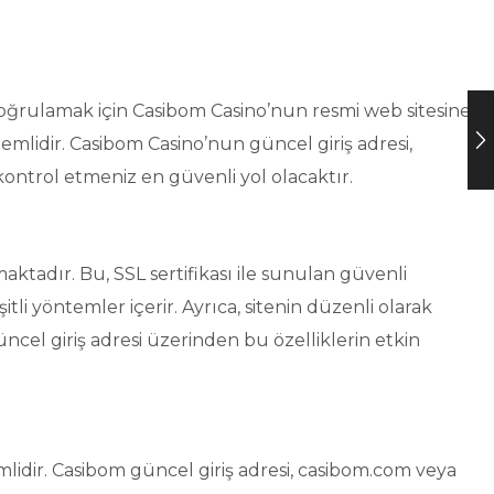
u doğrulamak için Casibom Casino’nun resmi web sitesine
nemlidir. Casibom Casino’nun güncel giriş adresi,
 kontrol etmeniz en güvenli yol olacaktır.
maktadır. Bu, SSL sertifikası ile sunulan güvenli
tli yöntemler içerir. Ayrıca, sitenin düzenli olarak
ncel giriş adresi üzerinden bu özelliklerin etkin
mlidir. Casibom güncel giriş adresi, casibom.com veya