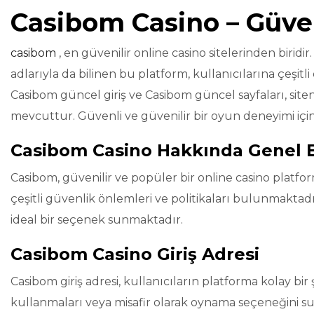
Casibom Casino – Güven
casibom
, en güvenilir online casino sitelerinden biridi
adlarıyla da bilinen bu platform, kullanıcılarına çeşitl
Casibom güncel giriş ve Casibom güncel sayfaları, siten
mevcuttur. Güvenli ve güvenilir bir oyun deneyimi için
Casibom Casino Hakkında Genel Bi
Casibom, güvenilir ve popüler bir online casino platf
çeşitli güvenlik önlemleri ve politikaları bulunmaktadı
ideal bir seçenek sunmaktadır.
Casibom Casino Giriş Adresi
Casibom giriş adresi, kullanıcıların platforma kolay bir
kullanmaları veya misafir olarak oynama seçeneğini suna