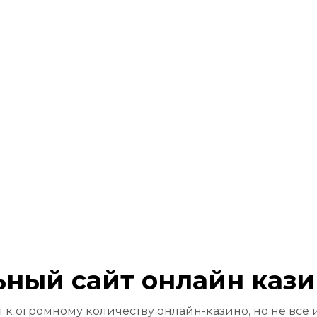
ный сайт онлайн кази
к огромному количеству онлайн-казино, но не все 