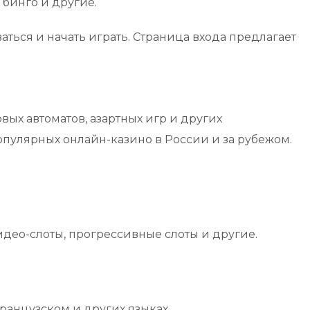
 бинго и другие.
ться и начать играть. Страница входа предлагает
ых автоматов, азартных игр и других
популярных онлайн-казино в России и за рубежом.
идео-слоты, прогрессивные слоты и другие.
ранцузском и других языках.