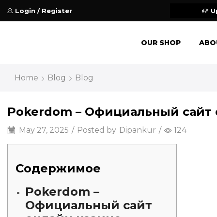
Login / Register
U
OUR SHOP
ABO
Home
Blog
Blog
Pokerdom – Официальный сайт 
May 27, 2025
/
Posted by
Dipankur
/
124
Содержимое
Pokerdom –
Официальный сайт