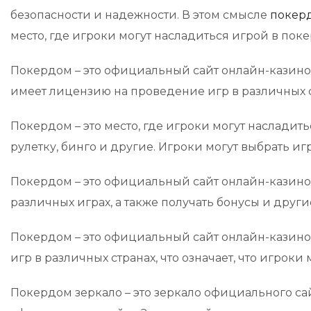
безопасности и надежности. В этом смысле
покер
место, где игроки могут насладиться игрой в поке
Покердом – это официальный сайт онлайн-казино,
имеет лицензию на проведение игр в различных ст
Покердом – это место, где игроки могут насладит
рулетку, бинго и другие. Игроки могут выбрать игр
Покердом – это официальный сайт онлайн-казино,
различных играх, а также получать бонусы и друг
Покердом – это официальный сайт онлайн-казино
игр в различных странах, что означает, что игроки
Покердом зеркало – это зеркало официального сай