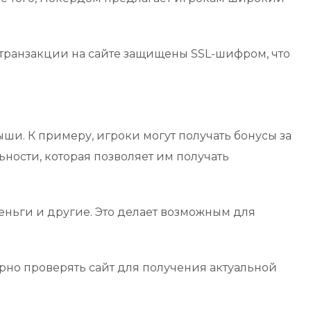
 транзакции на сайте защищены SSL-шифром, что
ши. К примеру, игроки могут получать бонусы за
ности, которая позволяет им получать
еньги и другие. Это делает возможным для
ярно проверять сайт для получения актуальной