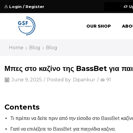
Login / Register
U
OUR SHOP
ABO
Home
Blog
Blog
Μπες στο καζίνο της BassBet για πα
June 9, 2025
/
Posted by
Dipankur
/
91
Contents
Τι πρέπει να δείτε πριν από την είσοδο στο BassBet καζίν
Γιατί να επιλέξετε το BassBet για παιχνίδια καζινο;