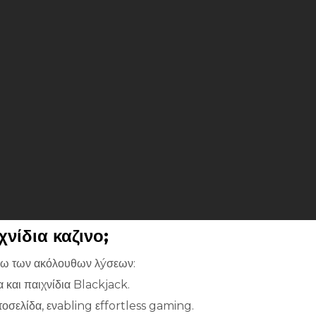
χνίδια καζινο;
λόγω των ακόλουθων λýσεων:
α και παιχνίδια Blackjack.
τοσελίδα, ενabling εffortless gaming.