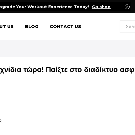
pgrade Your Workout Experience Today!
Go shop
UT US
BLOG
CONTACT US
ιχνίδια τώρα! Παίξτε στο διαδίκτυο ασ
ο;