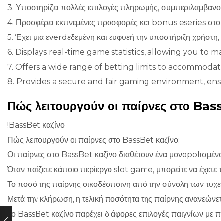
3. Υποστηρίζει πολλές επιλογές πληρωμής, συμπεριλαμβανομ
4. Προσφέρει εκπνεμένες προσφορές και bonus eseries στο
5. Έχει μια ενerdεδεμένη και ευφυεή την υποστήριξη χρήστη,
6. Displays real-time game statistics, allowing you to 
7. Offers a wide range of betting limits to accommodate
8. Provides a secure and fair gaming environment, ens
Πώς λειτουργούν οι παίρνες στο Bass
!BassBet καζίνο
Πώς λειτουργούν οι παίρνες στο BassBet καζίνο;
Οι παίρνες στο BassBet καζίνο διαθέτουν ένα μονopolισμέν
Όταν παίζετε κάποιο περίεργο slot game, μπορείτε να έχετε 
Το ποσό της παίρνης οικοδέσποινη από την σύνολη των τυχ
Μετά την κλήρωση, η τελική ποσότητα της παίρνης ανανεώνετα
Το BassBet καζίνο παρέχει διάφορες επιλογές παιγνίων με παί