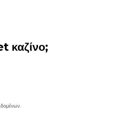
t καζίνο;
δεδομένων.