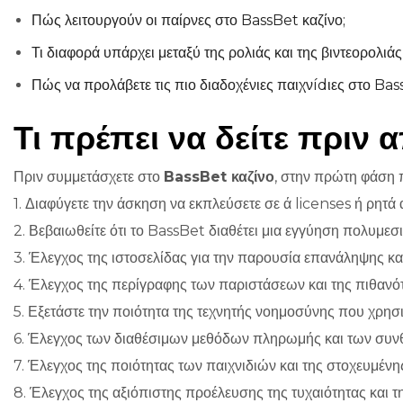
Πώς λειτουργούν οι παίρνες στο BassBet καζίνο;
Τι διαφορά υπάρχει μεταξύ της ρολιάς και της βιντεορολιά
Πώς να προλάβετε τις πιο διαδοχένιες παιχνídιες στο Bas
Τι πρέπει να δείτε πριν 
Πριν συμμετάσχετε στο
BassBet καζίνο
, στην πρώτη φάση π
1. Διαφύγετε την άσκηση να εκπλεύσετε σε ά licenses ή ρητά
2. Βεβαιωθείτε ότι το BassBet διαθέτει μια εγγύηση πολυμεσ
3. Έλεγχος της ιστοσελίδας για την παρουσία επανάληψης κα
4. Έλεγχος της περίγραφης των παριστάσεων και της πιθανότη
5. Εξετάστε την ποιότητα της τεχνητής νοημοσύνης που χρησ
6. Έλεγχος των διαθέσιμων μεθόδων πληρωμής και των συνθ
7. Έλεγχος της ποιότητας των παιχνιδιών και της στοχευμέ
8. Έλεγχος της αξιόπιστης προέλευσης της τυχαιότητας και 