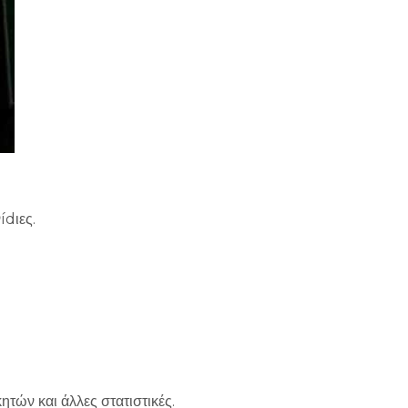
ídιες.
ητών και άλλες στατιστικές.