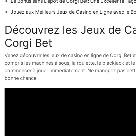
Le Bonus sans Dépôt de Corgi Bet: Une Excellente Faço
Jouez aux Meilleurs Jeux de Casino en Ligne avec le B
Découvrez les Jeux de C
Corgi Bet
Venez découvrir les jeux de casino en ligne de Corgi Bet et
compris les machines à sous, la roulette, le blackjack et 
commencer à jouer immédiatement. Ne manquez pas cette o
bonne chance!