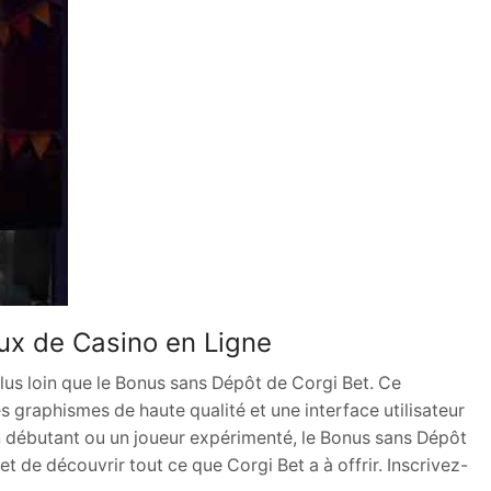
ux de Casino en Ligne
plus loin que le Bonus sans Dépôt de Corgi Bet. Ce
 graphismes de haute qualité et une interface utilisateur
un débutant ou un joueur expérimenté, le Bonus sans Dépôt
t de découvrir tout ce que Corgi Bet a à offrir. Inscrivez-