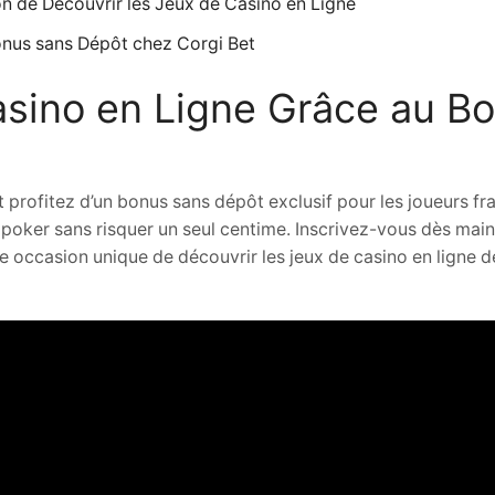
n de Découvrir les Jeux de Casino en Ligne
onus sans Dépôt chez Corgi Bet
asino en Ligne Grâce au B
 profitez d’un bonus sans dépôt exclusif pour les joueurs fra
le poker sans risquer un seul centime. Inscrivez-vous dès ma
ccasion unique de découvrir les jeux de casino en ligne d