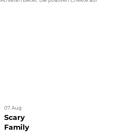
thleten bietet. Die positiven Effekte auf
07
Aug
Scary
Family