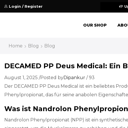
Login / Register
U
OUR SHOP
ABO
Home
Blog
Blog
DECAMED PP Deus Medical: Ein Bl
August 1, 2025
/
Posted by
Dipankur
/
93
Der DECAMED PP Deus Medical ist ein beliebtes Produ
Phenylpropionat, das für seine anabolen Eigenschaft
Was ist Nandrolon Phenylpropion
Nandrolon Phenylpropionat (NPP) ist ein synthetische