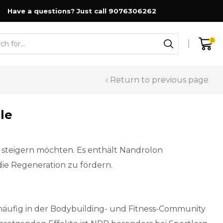
Have a questions? Just call 9076306262
0
Search
input
Return to previous page
le
 steigern möchten. Es enthält Nandrolon
ie Regeneration zu fördern.
d häufig in der Bodybuilding- und Fitness-Community