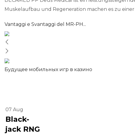
DECAMED PP Deus Medical ist ein leistungssteigerndes 
Muskelaufbau und Regeneration machen es zu einer b
Vantaggi e Svantaggi del MR-PH...
Будущее мобильных игр в казино
07
Aug
Black-
jack RNG