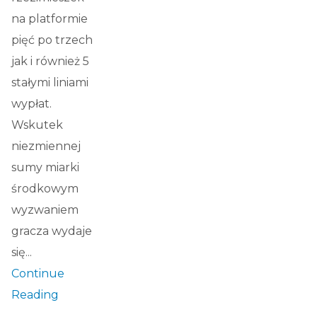
na platformie
pięć po trzech
jak i również 5
stałymi liniami
wypłat.
Wskutek
niezmiennej
sumy miarki
środkowym
wyzwaniem
gracza wydaje
się...
Continue
Reading