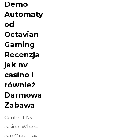
Demo
Automaty
od
Octavian
Gaming
Recenzja
jak nv
casino i
również
Darmowa
Zabawa
Content Nv
casino: Where
can Oraz play