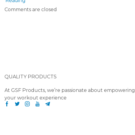
Reading
Comments are closed
Be the first to know about new ar
Shop now
GSF Products
QUALITY PRODUCTS
At GSF Products, we’re passionate about empowering 
your workout experience
Facebook
Twitter
Instagram
Youtube
Telegram
Quick Links
Home
Shop