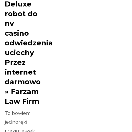
Deluxe
robot do
nv
casino
odwiedzenia
uciechy
Przez
internet
darmowo
» Farzam
Law Firm
To bowiem
jednoręki
rzezimieszek