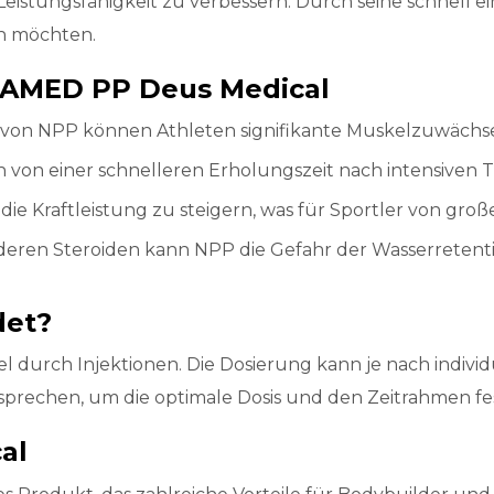
istungsfähigkeit zu verbessern. Durch seine schnell e
len möchten.
CAMED PP Deus Medical
von NPP können Athleten signifikante Muskelzuwächse
 von einer schnelleren Erholungszeit nach intensiven T
Kraftleistung zu steigern, was für Sportler von großem
deren Steroiden kann NPP die Gefahr der Wasserretentio
det?
urch Injektionen. Die Dosierung kann je nach individue
sprechen, um die optimale Dosis und den Zeitrahmen fe
al