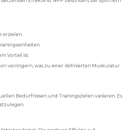
insetzenden Effekte ist NPP besonders bei Sportlern
 erzielen.
rainingseinheiten.
 Vorteil ist.
n verringern, was zu einer definierten Muskulatur
llen Bedürfnissen und Trainingszielen variieren. Es
stzulegen.