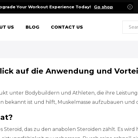
pgrade Your Workout Experience Today!
Go shop
UT US
BLOG
CONTACT US
ick auf die Anwendung und Vortei
kt unter Bodybuildern und Athleten, die ihre Leistung
en bekannt ist und hilft, Muskelmasse aufzubauen und d
at?
s Steroid, das zu den anabolen Steroiden zählt. Es wir