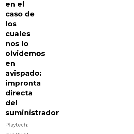
en el
caso de
los
cuales
nos lo
olvidemos
en
avispado:
impronta
directa
del
suministrador
Playtech:
cualquier