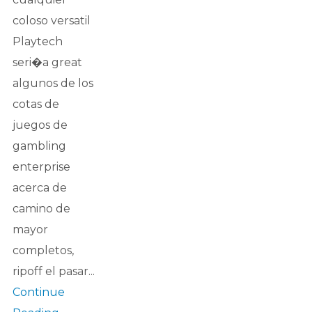
coloso versatil
Playtech
seri�a great
algunos de los
cotas de
juegos de
gambling
enterprise
acerca de
camino de
mayor
completos,
ripoff el pasar...
Continue