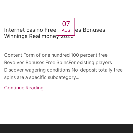
07
Internet casino Free Revolves Bonuses
AUG
Winnings Real money 2026
Content Form of one hundred 100 percent free
Revolves Bonuses Free SpinsFor existing players
Discover wagering conditions No-deposit totally free
spins are a specific subcategory...
Continue Reading