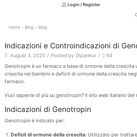
Login / Register
Home
Blog
Blog
Indicazioni e Controindicazioni di Gen
August 3, 2025
/
Posted by
Dipankur
/
64
Genotropin è un farmaco a base di ormone della crescita u
crescita nei bambini e deficit di ormone della crescita neg
farmaco.
Vuoi saperne di più su genotropin? Il sito web italiano del 
Indicazioni di Genotropin
Genotropin è indicato per:
Deficit di ormone della crescita:
Utilizzato per trattare