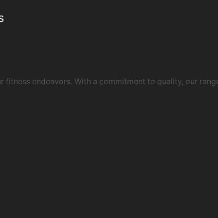
s
 fitness endeavors. With a commitment to quality, our rang