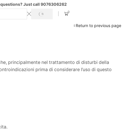
 questions? Just call 9076306262
0
SEARCH
Return to previous page
e, principalmente nel trattamento di disturbi della
controindicazioni prima di considerare l’uso di questo
ita.