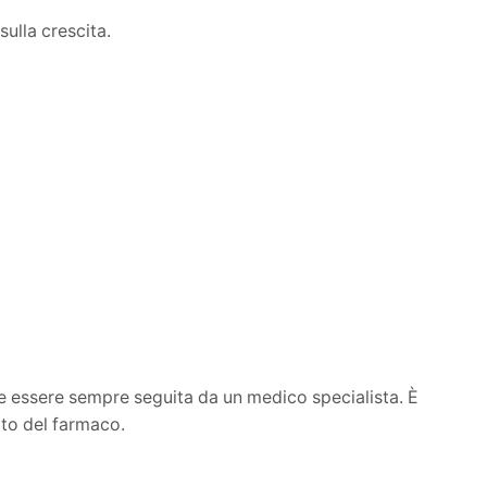
ulla crescita.
ve essere sempre seguita da un medico specialista. È
ato del farmaco.