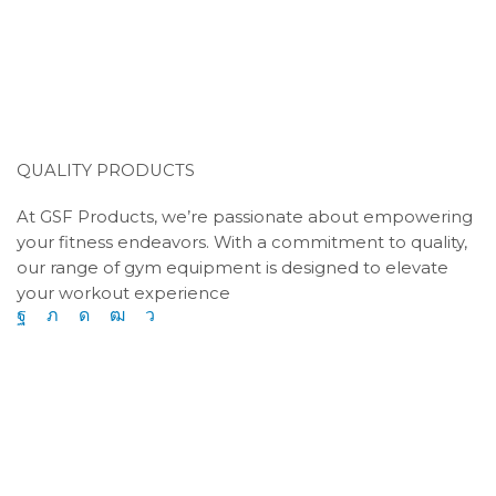
Be the first to know about new
arrivals
Shop now
GSF Products
QUALITY PRODUCTS
At GSF Products, we’re passionate about empowering
your fitness endeavors. With a commitment to quality,
our range of gym equipment is designed to elevate
your workout experience
Facebook
Twitter
Instagram
Youtube
Telegram
Quick Links
Home
Shop
About Us
Contact