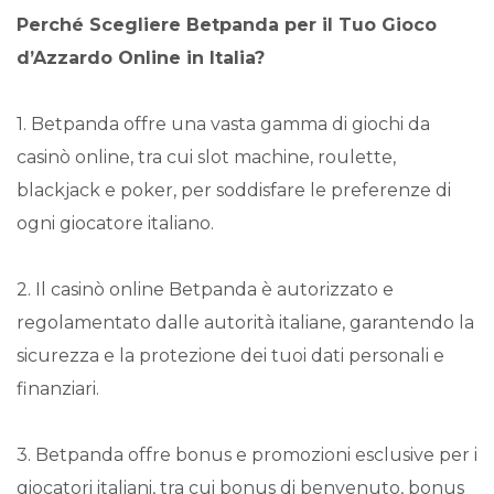
Perché Scegliere Betpanda per il Tuo Gioco
d’Azzardo Online in Italia?
1. Betpanda offre una vasta gamma di giochi da
casinò online, tra cui slot machine, roulette,
blackjack e poker, per soddisfare le preferenze di
ogni giocatore italiano.
2. Il casinò online Betpanda è autorizzato e
regolamentato dalle autorità italiane, garantendo la
sicurezza e la protezione dei tuoi dati personali e
finanziari.
3. Betpanda offre bonus e promozioni esclusive per i
giocatori italiani, tra cui bonus di benvenuto, bonus