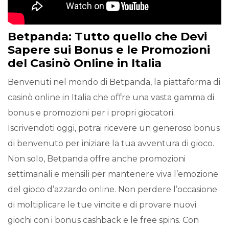
Betpanda: Tutto quello che Devi
Sapere sui Bonus e le Promozioni
del Casinò Online in Italia
Benvenuti nel mondo di Betpanda, la piattaforma di
casinò online in Italia che offre una vasta gamma di
bonus e promozioni per i propri giocatori.
Iscrivendoti oggi, potrai ricevere un generoso bonus
di benvenuto per iniziare la tua avventura di gioco.
Non solo, Betpanda offre anche promozioni
settimanali e mensili per mantenere viva l’emozione
del gioco d’azzardo online. Non perdere l’occasione
di moltiplicare le tue vincite e di provare nuovi
giochi con i bonus cashback e le free spins. Con