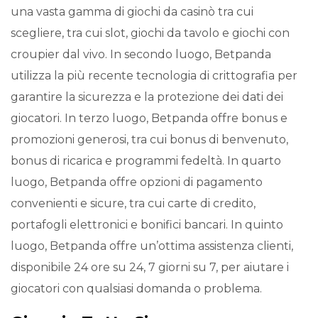
una vasta gamma di giochi da casinò tra cui
scegliere, tra cui slot, giochi da tavolo e giochi con
croupier dal vivo. In secondo luogo, Betpanda
utilizza la più recente tecnologia di crittografia per
garantire la sicurezza e la protezione dei dati dei
giocatori. In terzo luogo, Betpanda offre bonus e
promozioni generosi, tra cui bonus di benvenuto,
bonus di ricarica e programmi fedeltà. In quarto
luogo, Betpanda offre opzioni di pagamento
convenienti e sicure, tra cui carte di credito,
portafogli elettronici e bonifici bancari. In quinto
luogo, Betpanda offre un’ottima assistenza clienti,
disponibile 24 ore su 24, 7 giorni su 7, per aiutare i
giocatori con qualsiasi domanda o problema.