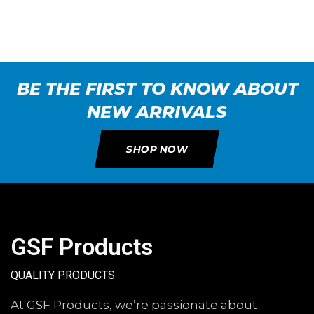
BE THE FIRST TO KNOW ABOUT
NEW ARRIVALS
SHOP NOW
GSF Products
QUALITY PRODUCTS
At GSF Products, we’re passionate about