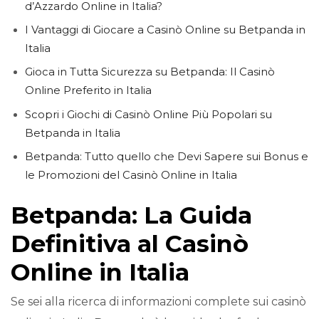
d’Azzardo Online in Italia?
I Vantaggi di Giocare a Casinò Online su Betpanda in
Italia
Gioca in Tutta Sicurezza su Betpanda: Il Casinò
Online Preferito in Italia
Scopri i Giochi di Casinò Online Più Popolari su
Betpanda in Italia
Betpanda: Tutto quello che Devi Sapere sui Bonus e
le Promozioni del Casinò Online in Italia
Betpanda: La Guida
Definitiva al Casinò
Online in Italia
Se sei alla ricerca di informazioni complete sui casinò