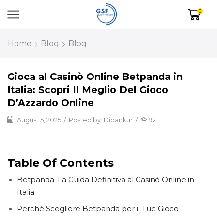
0
Home
Blog
Blog
Gioca al Casinò Online Betpanda in
Italia: Scopri Il Meglio Del Gioco
D’Azzardo Online
August 5, 2025
/
Posted by
Dipankur
/
92
Table Of Contents
Betpanda: La Guida Definitiva al Casinò Online in
Italia
Perché Scegliere Betpanda per il Tuo Gioco