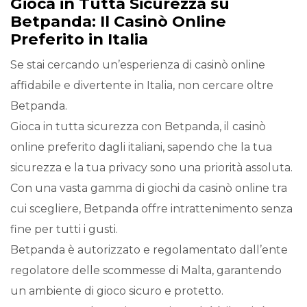
Gioca in Tutta Sicurezza su
Betpanda: Il Casinò Online
Preferito in Italia
Se stai cercando un’esperienza di casinò online
affidabile e divertente in Italia, non cercare oltre
Betpanda.
Gioca in tutta sicurezza con Betpanda, il casinò
online preferito dagli italiani, sapendo che la tua
sicurezza e la tua privacy sono una priorità assoluta.
Con una vasta gamma di giochi da casinò online tra
cui scegliere, Betpanda offre intrattenimento senza
fine per tutti i gusti.
Betpanda è autorizzato e regolamentato dall’ente
regolatore delle scommesse di Malta, garantendo
un ambiente di gioco sicuro e protetto.