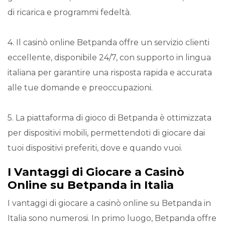
di ricarica e programmi fedeltà.
4. Il casinò online Betpanda offre un servizio clienti
eccellente, disponibile 24/7, con supporto in lingua
italiana per garantire una risposta rapida e accurata
alle tue domande e preoccupazioni.
5. La piattaforma di gioco di Betpanda è ottimizzata
per dispositivi mobili, permettendoti di giocare dai
tuoi dispositivi preferiti, dove e quando vuoi.
I Vantaggi di Giocare a Casinò
Online su Betpanda in Italia
I vantaggi di giocare a casinò online su Betpanda in
Italia sono numerosi. In primo luogo, Betpanda offre