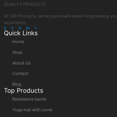
QUALITY PRODUCTS
At GSF Products, we’re passionate about empowering your
experience
Facebook
Twitter
Instagram
Youtube
Telegram
Quick Links
Home
Shop
About Us
Contact
Blog
Top Products
Resistance bands
Yoga mat with cover