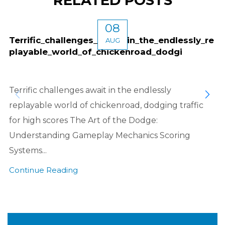
RELATED POSTS
08
Terrific_challenges_await_in_the_endlessly_re
AUG
playable_world_of_chickenroad_dodgi
Terrific challenges await in the endlessly
replayable world of chickenroad, dodging traffic
for high scores The Art of the Dodge:
Understanding Gameplay Mechanics Scoring
Systems...
Continue Reading