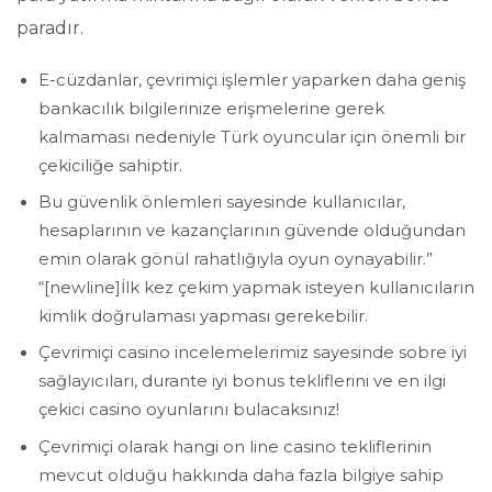
paradır.
E-cüzdanlar, çevrimiçi işlemler yaparken daha geniş
bankacılık bilgilerinize erişmelerine gerek
kalmaması nedeniyle Türk oyuncular için önemli bir
çekiciliğe sahiptir.
Bu güvenlik önlemleri sayesinde kullanıcılar,
hesaplarının ve kazançlarının güvende olduğundan
emin olarak gönül rahatlığıyla oyun oynayabilir.”
“[newline]İlk kez çekim yapmak isteyen kullanıcıların
kimlik doğrulaması yapması gerekebilir.
Çevrimiçi casino incelemelerimiz sayesinde sobre iyi
sağlayıcıları, durante iyi bonus tekliflerini ve en ilgi
çekici casino oyunlarını bulacaksınız!
Çevrimiçi olarak hangi on line casino tekliflerinin
mevcut olduğu hakkında daha fazla bilgiye sahip