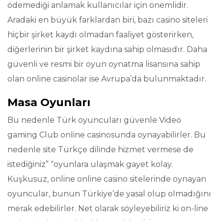
ödemediği anlamak kullanıcılar için önemlidir.
Aradaki en büyük farklardan biri, bazı casino siteleri
hiçbir şirket kaydı olmadan faaliyet gösterirken,
diğerlerinin bir şirket kaydına sahip olmasıdır. Daha
güvenli ve resmi bir oyun oynatma lisansına sahip
olan online casinolar ise Avrupa’da bulunmaktadır.
Masa Oyunları
Bu nedenle Türk oyuncuları güvenle Video
gaming Club online casinosunda oynayabilirler. Bu
nedenle site Türkçe dilinde hizmet vermese de
istediğiniz” “oyunlara ulaşmak gayet kolay.
Kuşkusuz, online online casino sitelerinde oynayan
oyuncular, bunun Türkiye’de yasal olup olmadığını
merak edebilirler. Net olarak söyleyebiliriz ki on-line