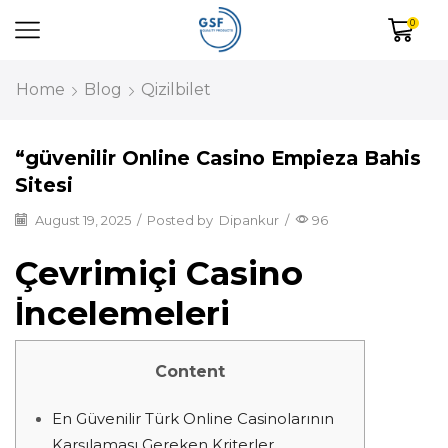
0
Home
Blog
Qizilbilet
“güvenilir Online Casino Empieza Bahis
Sitesi
August 19, 2025
/
Posted by
Dipankur
/
96
Çevrimiçi Casino
İncelemeleri
Content
En Güvenilir Türk Online Casinolarının
Karşılaması Gereken Kriterler