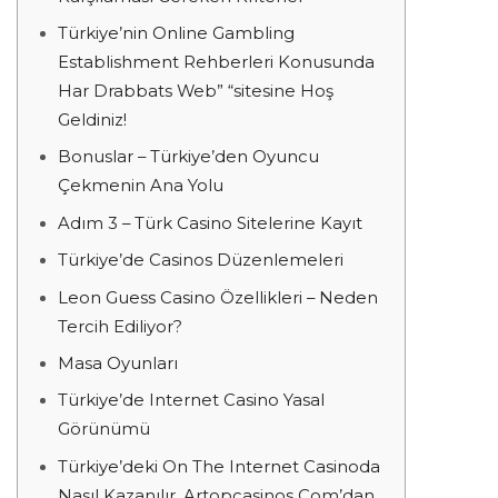
Türkiye’nin Online Gambling
Establishment Rehberleri Konusunda
Har Drabbats Web” “sitesine Hoş
Geldiniz!
Bonuslar – Türkiye’den Oyuncu
Çekmenin Ana Yolu
Adım 3 – Türk Casino Sitelerine Kayıt
Türkiye’de Casinos Düzenlemeleri
Leon Guess Casino Özellikleri – Neden
Tercih Ediliyor?
Masa Oyunları
Türkiye’de Internet Casino Yasal
Görünümü
Türkiye’deki On The Internet Casinoda
Nasıl Kazanılır, Artopcasinos Com’dan