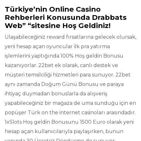
Türkiye’nin Online Casino
Rehberleri Konusunda Drabbats
Web” “sitesine Hoş Geldiniz!
Ulaşabileceğiniz reward fırsatlarına gelecek olursak,
yeni hesap açan oyuncular ilk pra yatırma
işlemlerini yaptığında 100% Hoş geldin Bonusu
kazanıyorlar. 22bet ek olarak, canlı destek ve
müşteri temsilciliği hizmetleri para sunuyor. 22bet
aynı zamanda Doğum Günü Bonusu ve paraya
ihtiyaç duymadan bonuslarla da alışveriş
yapabileceğiniz bir mağaza de uma sunduğu için en
popüşer Türk on the internet casinoları arasındadır.
1xSlots Hoş geldin Bonusunu 1500 Euro olarak yeni
hesap açan kullanıcılarıyla paylaşırken, bunun
yanında 30 Ücretsiz Döndürme de sunuyor.