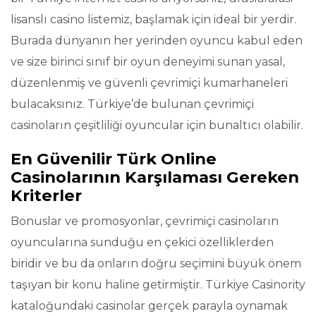
lisanslı casino listemiz, başlamak için ideal bir yerdir.
Burada dünyanın her yerinden oyuncu kabul eden
ve size birinci sınıf bir oyun deneyimi sunan yasal,
düzenlenmiş ve güvenli çevrimiçi kumarhaneleri
bulacaksınız. Türkiye’de bulunan çevrimiçi
casinoların çeşitliliği oyuncular için bunaltıcı olabilir.
En Güvenilir Türk Online
Casinolarının Karşılaması Gereken
Kriterler
Bonuslar ve promosyonlar, çevrimiçi casinoların
oyuncularına sunduğu en çekici özelliklerden
biridir ve bu da onların doğru seçimini büyük önem
taşıyan bir konu haline getirmiştir. Türkiye Casinority
kataloğundaki casinolar gerçek parayla oynamak