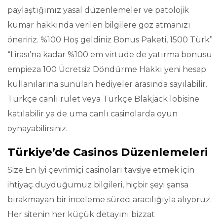
paylaştığımız yasal düzenlemeler ve patolojik
kumar hakkında verilen bilgilere göz atmanızı
öneririz. %100 Hoş geldiniz Bonus Paketi, 1500 Türk”
“Lirası’na kadar %100 em virtude de yatırma bonusu
empieza 100 Ücretsiz Döndürme Hakkı yeni hesap
kullanılarına sunulan hediyeler arasında sayılabilir.
Türkçe canlı rulet veya Türkçe Blakjack lobisine
katılabilir ya de uma canlı casinolarda oyun
oynayabilirsiniz.
Türkiye’de Casinos Düzenlemeleri
Size En İyi çevrimiçi casinoları tavsiye etmek için
ihtiyaç duyduğumuz bilgileri, hiçbir şeyi şansa
bırakmayan bir inceleme süreci aracılığıyla alıyoruz.
Her sitenin her küçük detayını bizzat