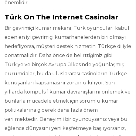
önemlidir.
Türk On The Internet Casinolar
Bir çevrimiçi kumar mekanı, Türk oyuncuları kabul
eden en iyi çevrimiçi kumarhanelerden biri olmayı
hedefliyorsa, müşteri destek hizmetini Türkçe diliyle
donatmalıdır. Daha önce de belirttiğimiz gibi
Türkiye ve birçok Avrupa ülkesinde yoğunlaşmış
durumdalar, bu da uluslararası casinoların Türkçe
konuşanları kapsamasını zorunlu kılıyor. Son
yıllarda kompulsif kumar davranışlarını önlemek ve
bunlarla mücadele etmek için sorumlu kumar
politikalarına giderek daha fazla önem
verilmektedir. Deneyimli bir oyuncuysanız veya bu
eğlence dünyasını yeni keşfetmeye başlıyorsanız,