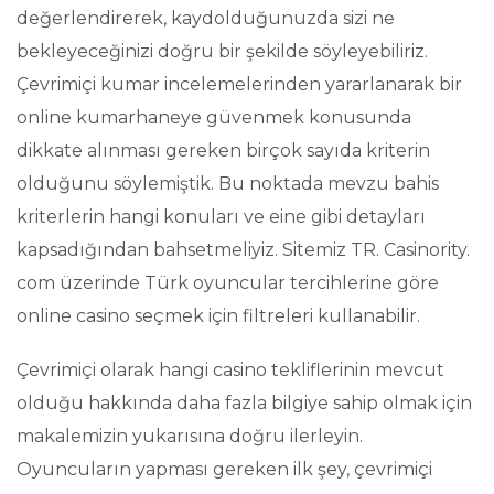
değerlendirerek, kaydolduğunuzda sizi ne
bekleyeceğinizi doğru bir şekilde söyleyebiliriz.
Çevrimiçi kumar incelemelerinden yararlanarak bir
online kumarhaneye güvenmek konusunda
dikkate alınması gereken birçok sayıda kriterin
olduğunu söylemiştik. Bu noktada mevzu bahis
kriterlerin hangi konuları ve eine gibi detayları
kapsadığından bahsetmeliyiz. Sitemiz TR. Casinority.
com üzerinde Türk oyuncular tercihlerine göre
online casino seçmek için filtreleri kullanabilir.
Çevrimiçi olarak hangi casino tekliflerinin mevcut
olduğu hakkında daha fazla bilgiye sahip olmak için
makalemizin yukarısına doğru ilerleyin.
Oyuncuların yapması gereken ilk şey, çevrimiçi