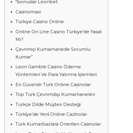
“bonuslar Leonbet
Casinomaxi
Türkiye Casino Online
Online On Line Casino Türkiye’de Yasal
Mı?
Çevrimiçi Kumarhanede Sorumlu
Kumar”
Leon Gamble Casino Ödeme
Yöntemleri Ve Para Yatırma İşlemleri
En Güvenilir Türk Online Casinolar
Top Türk Çevrimdışı Kumarhaneleri
Türkçe Dilde Müşteri Desteği
Türki̇ye’de Yeni̇ Online Cazi̇nolar
Türk Kumarbazlara Önerilen Casinolar