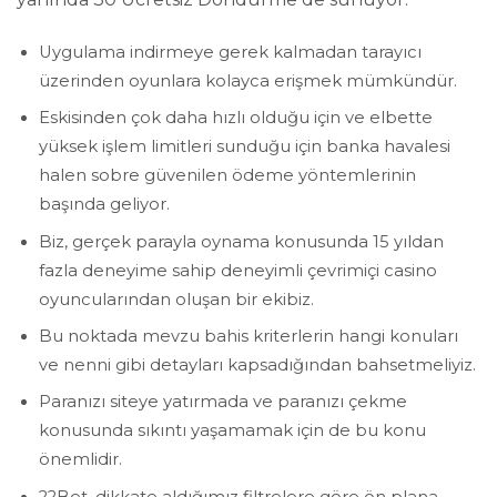
Uygulama indirmeye gerek kalmadan tarayıcı
üzerinden oyunlara kolayca erişmek mümkündür.
Eskisinden çok daha hızlı olduğu için ve elbette
yüksek işlem limitleri sunduğu için banka havalesi
halen sobre güvenilen ödeme yöntemlerinin
başında geliyor.
Biz, gerçek parayla oynama konusunda 15 yıldan
fazla deneyime sahip deneyimli çevrimiçi casino
oyuncularından oluşan bir ekibiz.
Bu noktada mevzu bahis kriterlerin hangi konuları
ve nenni gibi detayları kapsadığından bahsetmeliyiz.
Paranızı siteye yatırmada ve paranızı çekme
konusunda sıkıntı yaşamamak için de bu konu
önemlidir.
22Bet, dikkate aldığımız filtrelere göre ön plana