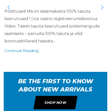
Postitused Mis on sissemakseta 100% tasuta
keerutused? | ice casino registreerumisboonus
Video: Täiesti tasuta keerutused pokiemängude
saamiseks – panusta 100% tasuta ja võid
boonusdollareid haarata...
Continue Reading
BE THE FIRST TO KNOW
ABOUT NEW ARRIVALS
SHOP NOW