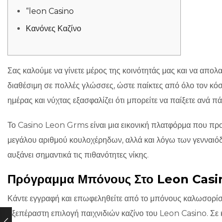
“leon Casino
Κανόνες Καζίνο
Σας καλούμε να γίνετε μέρος της κοινότητάς μας και να απολα
διαθέσιμη σε πολλές γλώσσες, ώστε παίκτες από όλο τον κό
ημέρας και νύχτας εξασφαλίζει ότι μπορείτε να παίξετε ανά π
Το Casino Leon Grms είναι μια εικονική πλατφόρμα που προσφ
μεγάλου αριθμού κουλοχέρηδων, αλλά και λόγω των γενναιόδ
αυξάνει σημαντικά τις πιθανότητες νίκης.
Πρόγραμμα Μπόνους Στο Leon Casi
Κάντε εγγραφή και επωφεληθείτε από το μπόνους καλωσορίσμ
αξεπέραστη επιλογή παιχνιδιών καζίνο του Leon Casino. Σε κά