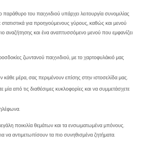
ο παράθυρο του παιχνιδιού υπάρχει λειτουργία συνομιλίας
με στατιστικά για προηγούμενους γύρους, καθώς και μενού
ίσιο αναζήτησης και ένα αναπτυσσόμενο μενού που εμφανίζει
 προσδοκίες ζωντανού παιχνιδιού, με το χαρτοφυλάκιό μας
ν κάθε μέρα, σας περιμένουν επίσης στην ιστοσελίδα μας.
τε μία από τις διαθέσιμες κυκλοφορίες και να συμμετάσχετε
τηλέφωνα.
η μεγάλη ποικιλία θεμάτων και τα ενσωματωμένα μπόνους.
για να αντιμετωπίσουν τα πιο συνηθισμένα ζητήματα.