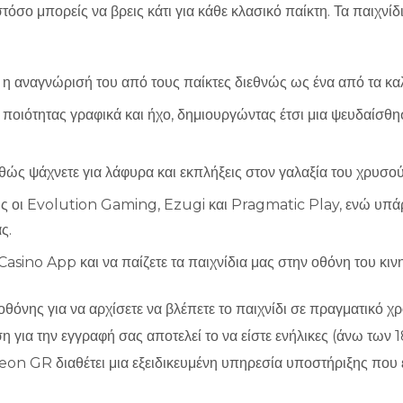
σο μπορείς να βρεις κάτι για κάθε κλασικό παίκτη. Τα παιχνίδι
ία η αναγνώρισή του από τους παίκτες διεθνώς ως ένα από τα κα
ότητας γραφικά και ήχο, δημιουργώντας έτσι μια ψευδαίσθηση 
θώς ψάχνετε για λάφυρα και εκπλήξεις στον γαλαξία του χρυσού
ς οι Evolution Gaming, Ezugi και Pragmatic Play, ενώ υπάρχ
ς.
Casino App και να παίζετε τα παιχνίδια μας στην οθόνη του κιν
ιο οθόνης για να αρχίσετε να βλέπετε το παιχνίδι σε πραγματικό
η για την εγγραφή σας αποτελεί το να είστε ενήλικες (άνω των
on GR διαθέτει μια εξειδικευμένη υπηρεσία υποστήριξης που ε