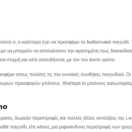
ύσετε ό, τι καλύτερο έχει να προσφέρει το διαδικτυακό παιχνίδι
σμο να μπορούν να απολαύσουν την αγαπημένη τους διασκέδαση
άσα στιγμή και από οπουδήποτε, με τον πιο άνετο τρόπο.
έρει στους πελάτες τις πιο ευνοϊκές συνθήκες παιχνιδιού. Οι 
ωρων προσφορών μπόνους. Ιδιαίτερα το μπόνους καλωσορίσματο
no
ατος, δωρεάν περιστροφές και πολλές άλλες εκπλήξεις της Le
θε παιχνίδι, είτε κάνεις μια ριψοκίνδυνη περιστροφή των τροχών