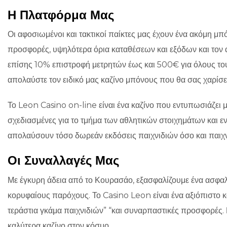
Η Πλατφόρμα Μας
Οι αφοσιωμένοι και τακτικοί παίκτες μας έχουν ένα ακόμη 
προσφορές, υψηλότερα όρια καταθέσεων και εξόδων και τον
επίσης 10% επιστροφή μετρητών έως και 500€ για όλους τους
απολαύστε τον ειδικό μας καζίνο μπόνους που θα σας χαρίσει 
Το Leon Casino on-line είναι ένα καζίνο που εντυπωσιάζει μ
σχεδιασμένες για το τμήμα των αθλητικών στοιχημάτων και εν
απολαύσουν τόσο δωρεάν εκδόσεις παιχνιδιών όσο και παιχνί
Οι Συναλλαγές Μας
Με έγκυρη άδεια από το Κουρασάο, εξασφαλίζουμε ένα ασφαλ
κορυφαίους παρόχους. Το Casino Leon είναι ένα αξιόπιστο 
τεράστια γκάμα παιχνιδιών” “και συναρπαστικές προσφορές. Μ
καλύτερα καζίνο στον κόσμο.