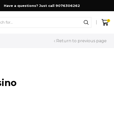
Have a questions? Just call 9076306262
0
Return to previous page
sino