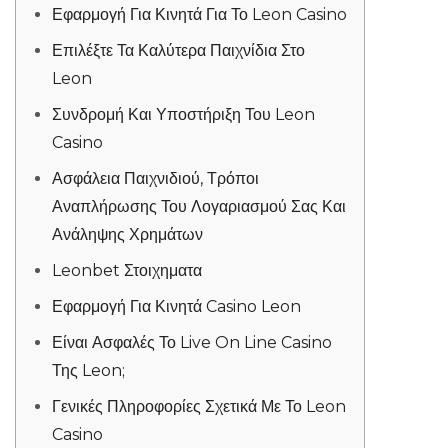
Εφαρμογή Για Κινητά Για Το Leon Casino
Επιλέξτε Τα Καλύτερα Παιχνίδια Στο
Leon
Συνδρομή Και Υποστήριξη Του Leon
Casino
Ασφάλεια Παιχνιδιού, Τρόποι
Αναπλήρωσης Του Λογαριασμού Σας Και
Ανάληψης Χρημάτων
Leonbet Στοιχηματα
Εφαρμογή Για Κινητά Casino Leon
Είναι Ασφαλές Το Live On Line Casino
Της Leon;
Γενικές Πληροφορίες Σχετικά Με Το Leon
Casino