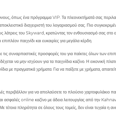
μπόνους, όπως ένα πρόγραμμα VIP. Τα πλεονεκτήματά σας περιλ
 αποκλειστικό διαχειριστή του λογαριασμού σας. Πιο συγκεκρ
 λάτρεις του Skyward, κρατώντας τον ενθουσιασμό σας στο από
επιπλέον παιχνίδι και ευκαιρίες για μεγάλα κέρδη.
ε τις συναρπαστικές προσφορές του για παίκτες όλων των επιπέ
δέχεται να μην ισχύουν για τα παιχνίδια καζίνο. Η εικονική π
δια με πραγματικά χρήματα. Για να παίξετε με χρήματα, απαιτε
ές περιβάλλον για να απολαύσετε το πλούσιο χαρτοφυλάκιο παι
και ασφαλές online καζίνο με άδεια λειτουργίας από την Kahn
ε τέτοια πληρότητα σε όλους τους τομείς, δεν είναι τυχαία η 