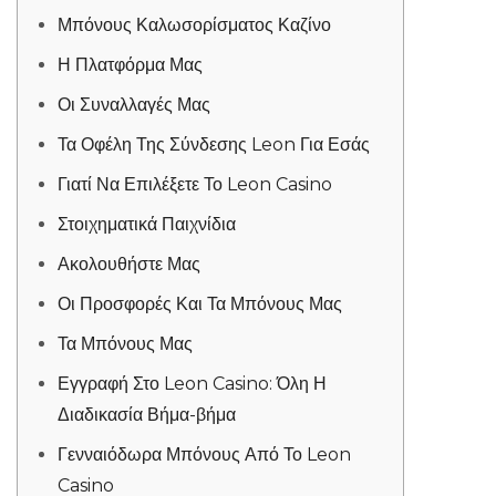
Μπόνους Καλωσορίσματος Καζίνο
Η Πλατφόρμα Μας
Οι Συναλλαγές Μας
Τα Οφέλη Της Σύνδεσης Leon Για Εσάς
Γιατί Να Επιλέξετε Το Leon Casino
Στοιχηματικά Παιχνίδια
Ακολουθήστε Μας
Οι Προσφορές Και Τα Μπόνους Μας
Τα Μπόνους Μας
Εγγραφή Στο Leon Casino: Όλη Η
Διαδικασία Βήμα-βήμα
Γενναιόδωρα Μπόνους Από Το Leon
Casino