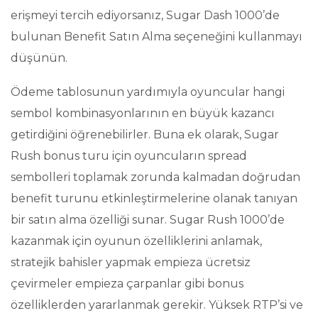
erişmeyi tercih ediyorsanız, Sugar Dash 1000’de
bulunan Benefit Satın Alma seçeneğini kullanmayı
düşünün.
Ödeme tablosunun yardımıyla oyuncular hangi
sembol kombinasyonlarının en büyük kazancı
getirdiğini öğrenebilirler. Buna ek olarak, Sugar
Rush bonus turu için oyuncuların spread
sembolleri toplamak zorunda kalmadan doğrudan
benefit turunu etkinleştirmelerine olanak tanıyan
bir satın alma özelliği sunar. Sugar Rush 1000’de
kazanmak için oyunun özelliklerini anlamak,
stratejik bahisler yapmak empieza ücretsiz
çevirmeler empieza çarpanlar gibi bonus
özelliklerden yararlanmak gerekir. Yüksek RTP’si ve