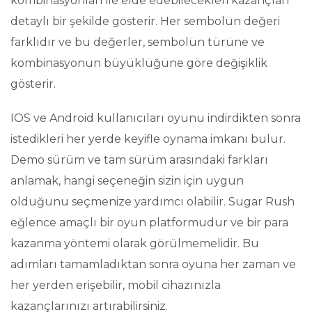
kombinasyonları ile elde edebilecekleri kazançları
detaylı bir şekilde gösterir. Her sembolün değeri
farklıdır ve bu değerler, sembolün türüne ve
kombinasyonun büyüklüğüne göre değişiklik
gösterir.
IOS ve Android kullanıcıları oyunu indirdikten sonra
istedikleri her yerde keyifle oynama imkanı bulur.
Demo sürüm ve tam sürüm arasındaki farkları
anlamak, hangi seçeneğin sizin için uygun
olduğunu seçmenize yardımcı olabilir. Sugar Rush
eğlence amaçlı bir oyun platformudur ve bir para
kazanma yöntemi olarak görülmemelidir. Bu
adımları tamamladıktan sonra oyuna her zaman ve
her yerden erişebilir, mobil cihazınızla
kazançlarınızı artırabilirsiniz.