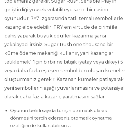
toplamanız gerekir. Sugar Rush, Sensible Play’in
geliştirdiği yüksek volatiliteye sahip bir casino
oyunudur. 7×7 ızgarasında tatlı temalı sembollerle
kazanç elde edebilir, TRY em virtude de birimi ile
bahis yaparak büyük ödüller kazanma şansı
yakalayabilirsiniz. Sugar Rush one thousand bir
küme ödeme mekaniği kullanır, yani kazançları
tetiklemek” “için birbirine bitişik (yatay veya dikey) 5
veya daha fazla eşleşen sembolden oluşan kümeler
oluşturmanız gerekir. Kazanan kümeler patlayarak
yeni sembollerin aşağı yuvarlanmasını ve potansiyel
olarak daha fazla kazanç yaratmasını sağlar.
Oyunun belirli sayıda tur için otomatik olarak
dönmesini tercih ederseniz otomatik oynatma
özelliğini de kullanabilirsiniz.