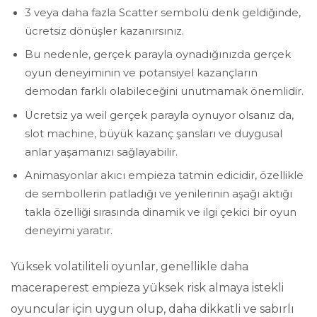
3 veya daha fazla Scatter sembolü denk geldiğinde,
ücretsiz dönüşler kazanırsınız.
Bu nedenle, gerçek parayla oynadığınızda gerçek
oyun deneyiminin ve potansiyel kazançların
demodan farklı olabileceğini unutmamak önemlidir.
Ücretsiz ya weil gerçek parayla oynuyor olsanız da,
slot machine, büyük kazanç şansları ve duygusal
anlar yaşamanızı sağlayabilir.
Animasyonlar akıcı empieza tatmin edicidir, özellikle
de sembollerin patladığı ve yenilerinin aşağı aktığı
takla özelliği sırasında dinamik ve ilgi çekici bir oyun
deneyimi yaratır.
Yüksek volatiliteli oyunlar, genellikle daha
maceraperest empieza yüksek risk almaya istekli
oyuncular için uygun olup, daha dikkatli ve sabırlı