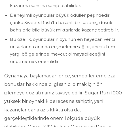
kazanma şansına sahip olabilirler.
Deneyimli oyuncular büyük ödüller peşindedir,
çünkü Sweets Rush’ta başarılı bir kazanış, düşük
bahislerle bile büyük miktarlarda kazanç getirebilir.
Bu özellik, oyuncuların oyunun en heyecan verici
unsurlarına anında erişmelerini sağlar, ancak tüm
yargı bölgelerinde mevcut olmayabileceğini
unutmamak önemlidir.
Oynamaya başlamadan önce, semboller empieza
bonuslar hakkında bilgi sahibi olmak için ön
izlemeye göz atmanız tavsiye edilir. Sugar Run 1000
yüksek bir oynaklık derecesine sahiptir, yani
kazançlar daha az sıklıkta olsa da,
gerçekleştiklerinde önemli ölçüde büyük
olabilirler. Oyun, %97, 5’lik bir Oyuncuya Dönüş