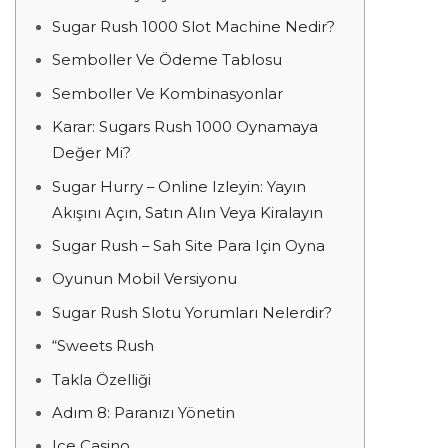
Sugar Rush 1000 Slot Machine Nedir?
Semboller Ve Ödeme Tablosu
Semboller Ve Kombinasyonlar
Karar: Sugars Rush 1000 Oynamaya
Değer Mi?
Sugar Hurry – Online Izleyin: Yayın
Akışını Açın, Satın Alın Veya Kiralayın
Sugar Rush – Sah Site Para Için Oyna
Oyunun Mobil Versiyonu
Sugar Rush Slotu Yorumları Nelerdir?
“Sweets Rush
Takla Özelliği
Adım 8: Paranızı Yönetin
Ice Casino