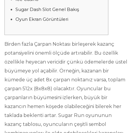
Sugar Dash Slot Genel Bakış
Oyun Ekran Görüntüleri
Birden fazla Çarpan Noktası birleşerek kazanç
potansiyelini önemli ölçüde artırabilir. Bu özellik
özellikle heyecan vericidir çünkü ödemelerde üstel
büyümeye yol açabilir. Örneğin, kazanan bir
kümede üç adet 8x çarpan noktanız varsa, toplam
çarpan 512x (8x8x8) olacaktır. Oyuncular bu
çarpanların büyümesini izlerken, büyük bir
kazancın hemen köşede olabileceğini bilerek her
taklada beklenti artar. Sugar Run oyununun
kazanç tablosu, oyuncuların çeşitli sembol