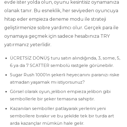
evde ister yolda olun, oyunu kesintisiz oynamanıza
olanak tanır. Bu esneklik, her seviyeden oyuncuya
hitap eder empieza deneme modu ile strateji
geliştirmenize sobre yardımcı olur. Gerçek para ile
oynamaya geçmek için sadece hesabınıza TRY
yatırmanız yeterlidir.
ÜCRETSİZ DÖNÜŞ turu satın alındığında, 3, some, 5,
6 ya da 7 SCATTER sembolü rastgele görünebilir.
Sugar Rush 1000’in şekerli heyecanını paranızı riske
atmadan yaşamak mı istiyorsunuz?
Görsel olarak oyun, jelibon empieza jelibon gibi
sembollerle bir şeker temasına sahiptir.
Kazanılan semboller patlayarak yerlerini yeni
sembollere bırakır ve bu şekilde tek bir turda art
arda kazançlar mümkün hale gelir.