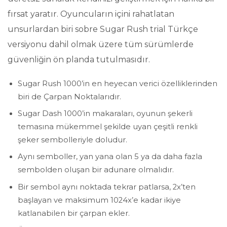
fırsat yaratır. Oyuncuların içini rahatlatan
unsurlardan biri sobre Sugar Rush trial Türkçe
versiyonu dahil olmak üzere tüm sürümlerde
güvenliğin ön planda tutulmasıdır.
Sugar Rush 1000’in en heyecan verici özelliklerinden
biri de Çarpan Noktalarıdır.
Sugar Dash 1000’in makaraları, oyunun şekerli
temasına mükemmel şekilde uyan çeşitli renkli
şeker sembolleriyle doludur.
Aynı semboller, yan yana olan 5 ya da daha fazla
sembolden oluşan bir adunare olmalıdır.
Bir sembol aynı noktada tekrar patlarsa, 2x’ten
başlayan ve maksimum 1024x’e kadar ikiye
katlanabilen bir çarpan ekler.