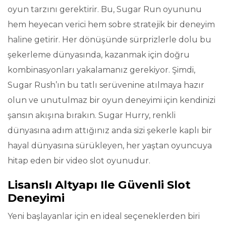
oyun tarzını gerektirir. Bu, Sugar Run oyununu
hem heyecan verici hem sobre stratejik bir deneyim
haline getirir. Her dönüşünde sürprizlerle dolu bu
şekerleme dünyasında, kazanmak için doğru
kombinasyonları yakalamanız gerekiyor. Şimdi,
Sugar Rush’ın bu tatlı serüvenine atılmaya hazır
olun ve unutulmaz bir oyun deneyimi için kendinizi
şansın akışına bırakın. Sugar Hurry, renkli
dünyasına adım attığınız anda sizi şekerle kaplı bir
hayal dünyasına sürükleyen, her yaştan oyuncuya
hitap eden bir video slot oyunudur.
Lisanslı Altyapı Ile Güvenli Slot
Deneyimi
Yeni başlayanlar için en ideal seçeneklerden biri