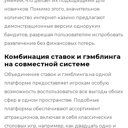
умений, что делает их подходящими для
новичков. Помимо этого, значительное
количество интернет-казино предлагают
демонстрационные версии одноруких
бандитов, разрешая пользователям испробовать
развлечение без финансовых потерь.
Комбинация ставок и гэмблинга
на совместной системе
Объединение ставок и гэмблинга на одной
платформе предоставляет игрокам особую
возможность воспользоваться все выгоды обоих
сфер в одном пространстве. Подобные
платформы обеспечивают ассортимент
аттракционов, включая в себя классических
столовых игр, например, как двадцать одно и