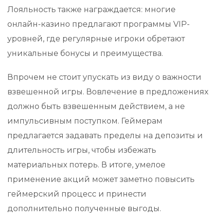
Лояльность также награждается: многие
онлайн-казино предлагают программы VIP-
уровней, где регулярные игроки обретают
уникальные бонусы и преимущества.
Впрочем не стоит упускать из виду о важности
взвешенной игры. Вовлечение в предложениях
должно быть взвешенным действием, а не
импульсивным поступком. Геймерам
предлагается задавать пределы на депозиты и
длительность игры, чтобы избежать
материальных потерь. В итоге, умелое
применение акций может заметно повысить
геймерский процесс и принести
дополнительно полученные выгоды.