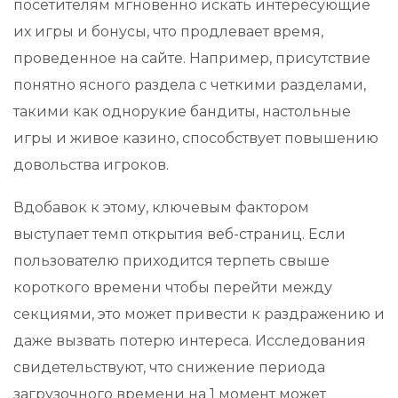
посетителям мгновенно искать интересующие
их игры и бонусы, что продлевает время,
проведенное на сайте. Например, присутствие
понятно ясного раздела с четкими разделами,
такими как однорукие бандиты, настольные
игры и живое казино, способствует повышению
довольства игроков.
Вдобавок к этому, ключевым фактором
выступает темп открытия веб-страниц. Если
пользователю приходится терпеть свыше
короткого времени чтобы перейти между
секциями, это может привести к раздражению и
даже вызвать потерю интереса. Исследования
свидетельствуют, что снижение периода
загрузочного времени на 1 момент может