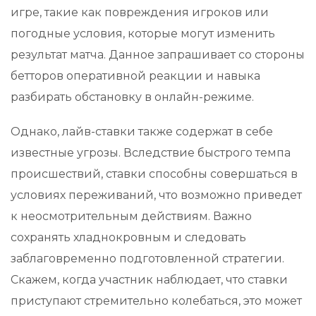
игре, такие как повреждения игроков или
погодные условия, которые могут изменить
результат матча. Данное запрашивает со стороны
бетторов оперативной реакции и навыка
разбирать обстановку в онлайн-режиме.
Однако, лайв-ставки также содержат в себе
известные угрозы. Вследствие быстрого темпа
происшествий, ставки способны совершаться в
условиях переживаний, что возможно приведет
к неосмотрительным действиям. Важно
сохранять хладнокровным и следовать
заблаговременно подготовленной стратегии.
Скажем, когда участник наблюдает, что ставки
приступают стремительно колебаться, это может