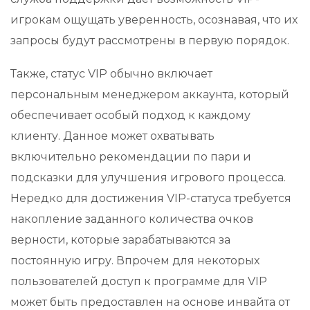
игрокам ощущать уверенность, осознавая, что их
запросы будут рассмотрены в первую порядок.
Также, статус VIP обычно включает
персональным менеджером аккаунта, который
обеспечивает особый подход к каждому
клиенту. Данное может охватывать
включительно рекомендации по пари и
подсказки для улучшения игрового процесса.
Нередко для достижения VIP-статуса требуется
накопление заданного количества очков
верности, которые зарабатываются за
постоянную игру. Впрочем для некоторых
пользователей доступ к программе для VIP
может быть предоставлен на основе инвайта от