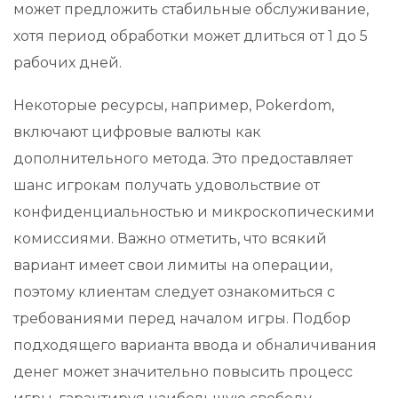
может предложить стабильные обслуживание,
хотя период обработки может длиться от 1 до 5
рабочих дней.
Некоторые ресурсы, например, Pokerdom,
включают цифровые валюты как
дополнительного метода. Это предоставляет
шанс игрокам получать удовольствие от
конфиденциальностью и микроскопическими
комиссиями. Важно отметить, что всякий
вариант имеет свои лимиты на операции,
поэтому клиентам следует ознакомиться с
требованиями перед началом игры. Подбор
подходящего варианта ввода и обналичивания
денег может значительно повысить процесс