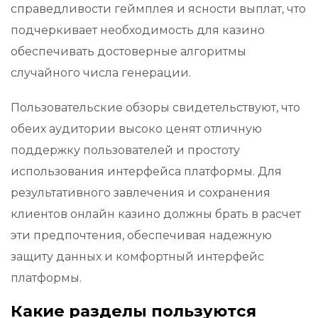
справедливости геймплея и ясности выплат, что
подчеркивает необходимость для казино
обеспечивать достоверные алгоритмы
случайного числа генерации.
Пользовательские обзоры свидетельствуют, что
обеих аудитории высоко ценят отличную
поддержку пользователей и простоту
использования интерфейса платформы. Для
результативного завлечения и сохранения
клиентов онлайн казино должны брать в расчет
эти предпочтения, обеспечивая надежную
защиту данных и комфортный интерфейс
платформы.
Какие разделы пользуются