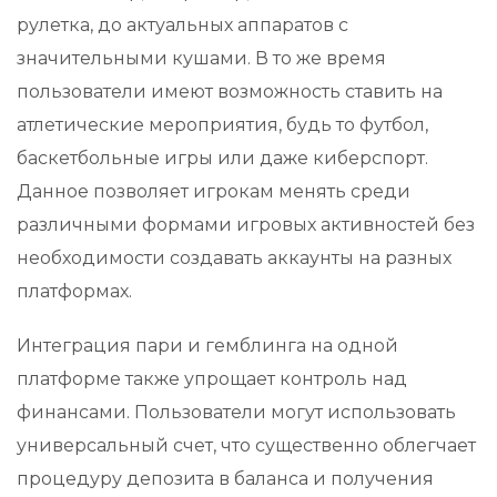
рулетка, до актуальных аппаратов с
значительными кушами. В то же время
пользователи имеют возможность ставить на
атлетические мероприятия, будь то футбол,
баскетбольные игры или даже киберспорт.
Данное позволяет игрокам менять среди
различными формами игровых активностей без
необходимости создавать аккаунты на разных
платформах.
Интеграция пари и гемблинга на одной
платформе также упрощает контроль над
финансами. Пользователи могут использовать
универсальный счет, что существенно облегчает
процедуру депозита в баланса и получения