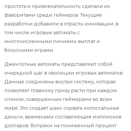
простота и привлекательность сделали их
фаворитами среди геймеров. Текущие
разработки добавили в отрасль инновации, в
том числе игровые автоматы с
многочисленными линиями выплат и
бонусными играми.
Джекпотные автоматы представляют собой
очередной шаг в эволюции игровых автоматов.
Данные соединены внутри систему, которая
позволяет главному призу расти при каждом
спином, совершенным геймерами во всем
мире. Это создает шанс сорвать колоссальные
деньги, временами составляющие миллионов
долларов. Вопреки на пониженный процент