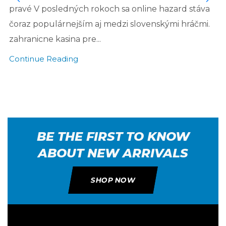
pravé V posledných rokoch sa online hazard stáva
čoraz populárnejším aj medzi slovenskými hráčmi.
zahranicne kasina pre...
Continue Reading
BE THE FIRST TO KNOW
ABOUT NEW ARRIVALS
SHOP NOW