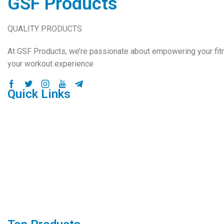
GSF Products
QUALITY PRODUCTS
At GSF Products, we’re passionate about empowering your fit
your workout experience
Facebook
Twitter
Instagram
Youtube
Telegram
Quick Links
Home
Shop
About Us
Contact
Blog