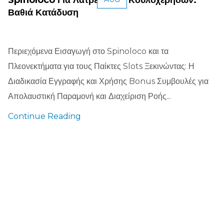
Βαθιά Κατάδυση
Περιεχόμενα Εισαγωγή στο Spinoloco και τα
Πλεονεκτήματα για τους Παίκτες Slots Ξεκινώντας: Η
Διαδικασία Εγγραφής και Χρήσης Bonus Συμβουλές για
Απολαυστική Παραμονή και Διαχείριση Ροής...
Continue Reading