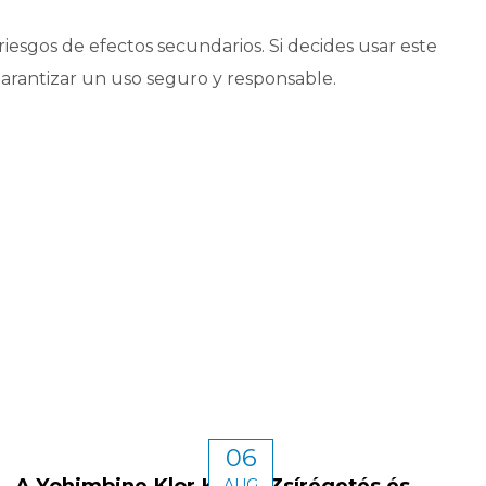
iesgos de efectos secundarios. Si decides usar este
 garantizar un uso seguro y responsable.
06
A Yohimbine Klor Kúra – Zsírégetés és
AUG