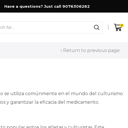
Have a questions? Just call 9076306262
0
Search
input
Return to previous page
nto se utiliza comúnmente en el mundo del culturismo
ios y garantizar la eficacia del medicamento.
 popular entre los atletas y culturistas. Este