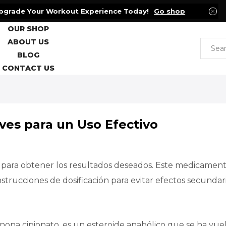
pgrade Your Workout Experience Today!
Go shop
OUR SHOP
ABOUT US
BLOG
CONTACT US
ves para un Uso Efectivo
l para obtener los resultados deseados. Este medicame
nstrucciones de dosificación para evitar efectos secundar
ona cipionato, es un esteroide anabólico que se ha vuelto