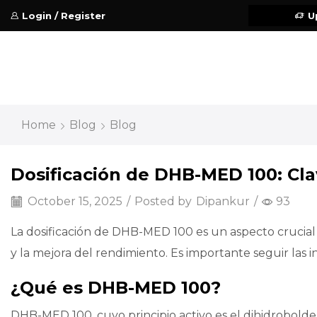
Login / Register
U
Home
Blog
Blog
Dosificación de DHB-MED 100: Cla
October 15, 2025
/
Posted by
Dipankur
/
93
La dosificación de DHB-MED 100 es un aspecto crucia
y la mejora del rendimiento. Es importante seguir las i
¿Qué es DHB-MED 100?
DHB-MED 100, cuyo principio activo es el dihidrobolden