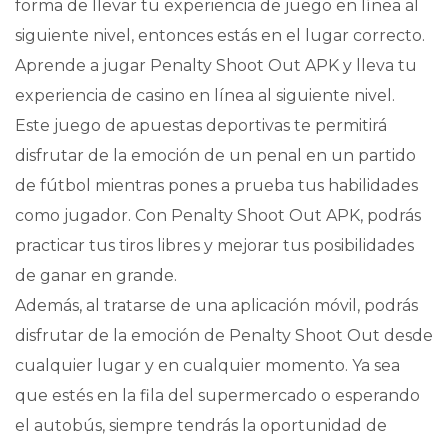
forma de llevar tu experiencia de juego en línea al
siguiente nivel, entonces estás en el lugar correcto.
Aprende a jugar Penalty Shoot Out APK y lleva tu
experiencia de casino en línea al siguiente nivel.
Este juego de apuestas deportivas te permitirá
disfrutar de la emoción de un penal en un partido
de fútbol mientras pones a prueba tus habilidades
como jugador. Con Penalty Shoot Out APK, podrás
practicar tus tiros libres y mejorar tus posibilidades
de ganar en grande.
Además, al tratarse de una aplicación móvil, podrás
disfrutar de la emoción de Penalty Shoot Out desde
cualquier lugar y en cualquier momento. Ya sea
que estés en la fila del supermercado o esperando
el autobús, siempre tendrás la oportunidad de