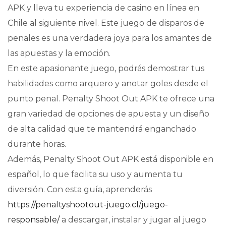
APK y lleva tu experiencia de casino en línea en
Chile al siguiente nivel. Este juego de disparos de
penales es una verdadera joya para los amantes de
las apuestas y la emoción.
En este apasionante juego, podrás demostrar tus
habilidades como arquero y anotar goles desde el
punto penal. Penalty Shoot Out APK te ofrece una
gran variedad de opciones de apuesta y un diseño
de alta calidad que te mantendrá enganchado
durante horas.
Además, Penalty Shoot Out APK está disponible en
español, lo que facilita su uso y aumenta tu
diversión. Con esta guía, aprenderás
https://penaltyshootout-juego.cl/juego-
responsable/
a descargar, instalar y jugar al juego