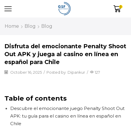
0
Home
Blog
Blog
Disfruta del emocionante Penalty Shoot
Out APK y juega al casino en línea en
español para Chile
October 16, 2025
/
Posted by
Dipankur
/
127
Table of contents
Descubre el emocionante juego Penalty Shoot Out
APK: tu guía para el casino en línea en español en
Chile