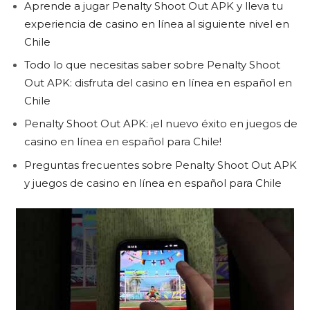
Aprende a jugar Penalty Shoot Out APK y lleva tu
experiencia de casino en línea al siguiente nivel en
Chile
Todo lo que necesitas saber sobre Penalty Shoot
Out APK: disfruta del casino en línea en español en
Chile
Penalty Shoot Out APK: ¡el nuevo éxito en juegos de
casino en línea en español para Chile!
Preguntas frecuentes sobre Penalty Shoot Out APK
y juegos de casino en línea en español para Chile