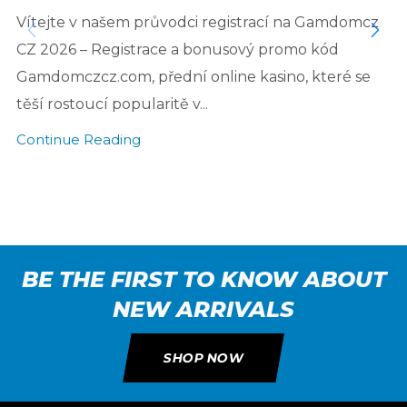
Vítejte v našem průvodci registrací na Gamdomcz
CZ 2026 – Registrace a bonusový promo kód
Gamdomczcz.com, přední online kasino, které se
těší rostoucí popularitě v...
Continue Reading
BE THE FIRST TO KNOW ABOUT
NEW ARRIVALS
SHOP NOW