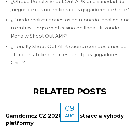
¿Ofrece Penalty Shoot Out APK una variedad de
juegos de casino en línea para jugadores de Chile?
¿Puedo realizar apuestas en moneda local chilena
mientras juego en el casino en línea utilizando
Penalty Shoot Out APK?
¿Penalty Shoot Out APK cuenta con opciones de
atención al cliente en español para jugadores de
Chile?
RELATED POSTS
09
Gamdomcz CZ 2026 – Registrace a výhody
AUG
platformy