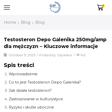
0
Home
Blog
Blog
Testosteron Depo Galenika 250mg/amp
dla mężczyzn – Kluczowe informacje
October 17, 2025
/
Posted by
Dipankur
/
143
Spis treści
Wprowadzenie
Co to jest Testosteron Depo Galenika?
Jak działa testosteron?
Zastosowanie w kulturystyce
Ryzyko i skutki uboczne