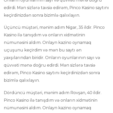
Onların oyunlarının sayı və qüvvəti mənə doğru
edirdi. Mən sizlərə tavsiə edirəm, Pinco Kasino saytını
keçirdinizdən sonra bizimlə qalıxlayın.
Üçüncü müştəri, mənim adım Nigar, 35 ildir. Pinco
Kasino ilə tanışdım və onların xidmətinin
nümunəsini aldım. Onlayn kazino oynamaq
uçuşunu keçirdim və mən bu saytı ən
yaxşılarından biridir. Onların oyunlarının sayı və
qüvvəti mənə doğru edirdi. Mən sizlərə tavsiə
edirəm, Pinco Kasino saytını keçirdinizdən sonra
bizimlə qalıxlayın.
Dördüncü müştəri, mənim adım Rovşan, 40 ildir.
Pinco Kasino ilə tanışdım və onların xidmətinin
nümunəsini aldım. Onlayn kazino oynamaq