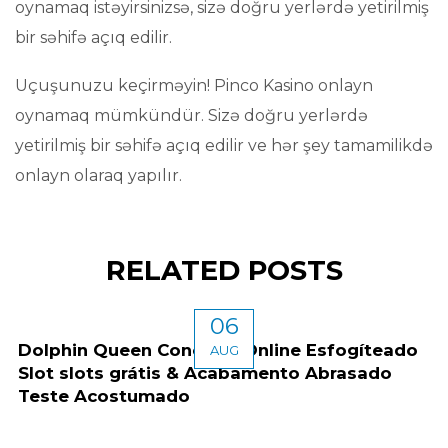
oynamaq istəyirsinizsə, sizə doğru yerlərdə yetirilmiş
bir səhifə açıq edilir.
Uçuşunuzu keçirməyin! Pinco Kasino onlayn
oynamaq mümkündür. Sizə doğru yerlərdə
yetirilmiş bir səhifə açıq edilir ve hər şey tamamilikdə
onlayn olaraq yapılır.
RELATED POSTS
06
Dolphin Queen Conceito Online Esfogíteado
AUG
Slot slots grátis & Acabamento Abrasado
Teste Acostumado