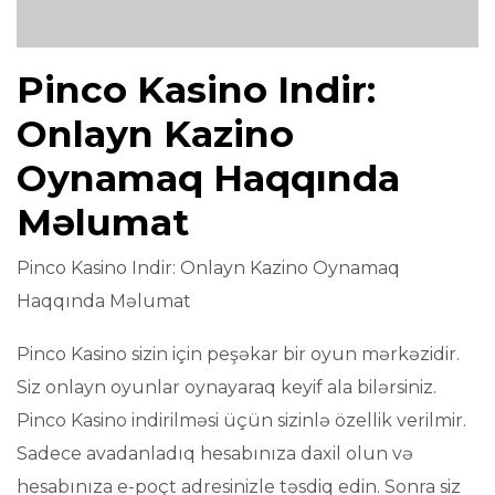
Pinco Kasino Indir:
Onlayn Kazino
Oynamaq Haqqında
Məlumat
Pinco Kasino Indir: Onlayn Kazino Oynamaq
Haqqında Məlumat
Pinco Kasino sizin için peşəkar bir oyun mərkəzidir.
Siz onlayn oyunlar oynayaraq keyif ala bilərsiniz.
Pinco Kasino indirilməsi üçün sizinlə özellik verilmir.
Sadece avadanladıq hesabınıza daxil olun və
hesabınıza e-poçt adresinizle təsdiq edin. Sonra siz