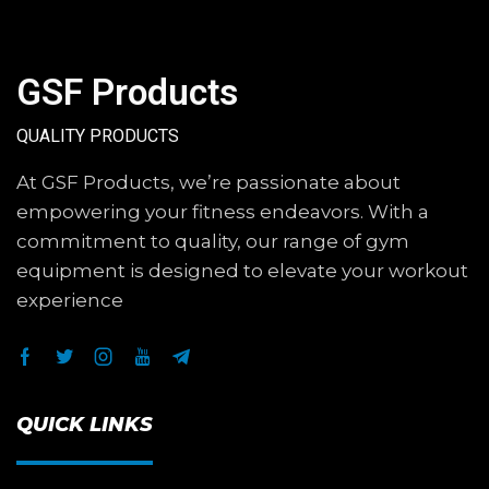
GSF Products
QUALITY PRODUCTS
At GSF Products, we’re passionate about
empowering your fitness endeavors. With a
commitment to quality, our range of gym
equipment is designed to elevate your workout
experience
QUICK LINKS