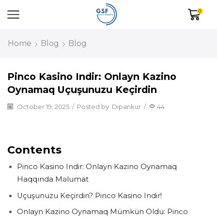
0
Home
Blog
Blog
Pinco Kasino Indir: Onlayn Kazino
Oynamaq Uçuşunuzu Keçirdin
October 19, 2025
/
Posted by
Dipankur
/
44
Contents
Pinco Kasino Indir: Onlayn Kazino Oynamaq
Haqqında Məlumat
Uçuşunuzu Keçirdin? Pinco Kasino Indir!
Onlayn Kazino Oynamaq Mümkün Oldu: Pinco