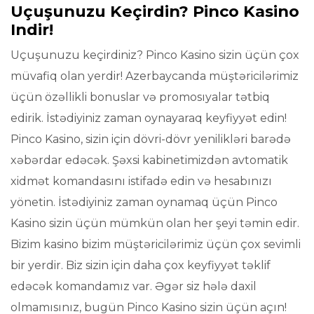
Uçuşunuzu Keçirdin? Pinco Kasino
Indir!
Uçuşunuzu keçirdiniz? Pinco Kasino sizin üçün çox
müvafiq olan yerdir! Azerbaycanda müştəricilərimiz
üçün özəllikli bonuslar və promosıyalar tətbiq
edirik. İstədiyiniz zaman oynayaraq keyfiyyət edin!
Pinco Kasino, sizin için dövri-dövr yenilikləri barədə
xəbərdar edəcək. Şəxsi kabinetimizdən avtomatik
xidmət komandasını istifadə edin və hesabınızı
yönetin. İstədiyiniz zaman oynamaq üçün Pinco
Kasino sizin üçün mümkün olan her şeyi təmin edir.
Bizim kasino bizim müştəricilərimiz üçün çox sevimli
bir yerdir. Biz sizin için daha çox keyfiyyət təklif
edəcək komandamız var. Əgər siz hələ daxil
olmamısınız, bugün Pinco Kasino sizin üçün açın!