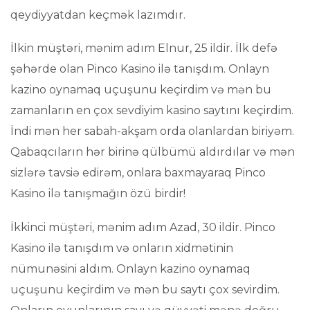
qeydiyyatdan keçmək lazımdır.
İlkin müştəri, mənim adım Elnur, 25 ildir. İlk defə
şəhərde olan Pinco Kasino ilə tanışdım. Onlayn
kazino oynamaq uçuşunu keçirdim və mən bu
zamanların en çox sevdiyim kasino saytını keçirdim.
İndi mən her sabah-akşam orda olanlardan biriyəm.
Qabaqcıların hər birinə qülbümü aldırdılar və mən
sizlərə tavsiə edirəm, onlara baxmayaraq Pinco
Kasino ilə tanışmağın özü birdir!
İkkinci müştəri, mənim adım Azad, 30 ildir. Pinco
Kasino ilə tanışdım və onların xidmətinin
nümunəsini aldım. Onlayn kazino oynamaq
uçuşunu keçirdim və mən bu saytı çox sevirdim.