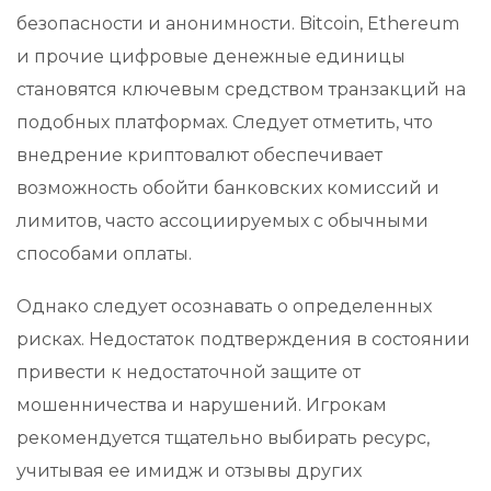
безопасности и анонимности. Bitcoin, Ethereum
и прочие цифровые денежные единицы
становятся ключевым средством транзакций на
подобных платформах. Следует отметить, что
внедрение криптовалют обеспечивает
возможность обойти банковских комиссий и
лимитов, часто ассоциируемых с обычными
способами оплаты.
Однако следует осознавать о определенных
рисках. Недостаток подтверждения в состоянии
привести к недостаточной защите от
мошенничества и нарушений. Игрокам
рекомендуется тщательно выбирать ресурс,
учитывая ее имидж и отзывы других