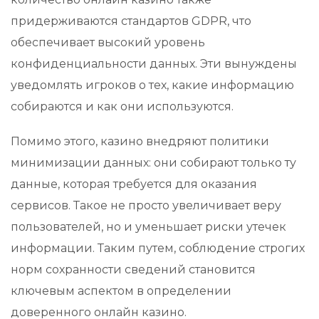
придерживаются стандартов GDPR, что
обеспечивает высокий уровень
конфиденциальности данных. Эти вынуждены
уведомлять игроков о тех, какие информацию
собираются и как они используются.
Помимо этого, казино внедряют политики
минимизации данных: они собирают только ту
данные, которая требуется для оказания
сервисов. Такое не просто увеличивает веру
пользователей, но и уменьшает риски утечек
информации. Таким путем, соблюдение строгих
норм сохранности сведений становится
ключевым аспектом в определении
доверенного онлайн казино.