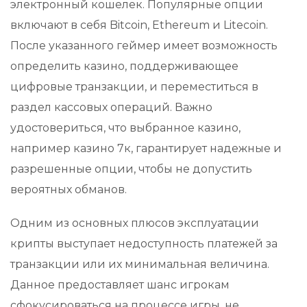
электронный кошелек. Популярные опции
включают в себя Bitcoin, Ethereum и Litecoin.
После указанного геймер имеет возможность
определить казино, поддерживающее
цифровые транзакции, и переместиться в
раздел кассовых операций. Важно
удостовериться, что выбранное казино,
например казино 7к, гарантирует надежные и
разрешенные опции, чтобы не допустить
вероятных обманов.
Одним из основных плюсов эксплуатации
крипты выступает недоступность платежей за
транзакции или их минимальная величина.
Данное предоставляет шанс игрокам
сфокусироваться на процессе игры, не