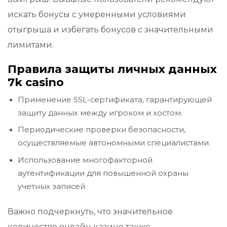
искать бонусы с умеренными условиями
отыгрыша и избегать бонусов с значительными
лимитами.
Правила защиты личных данных
7k casino
Применение SSL-сертификата, гарантирующей
защиту данных между игроком и хостом.
Периодические проверки безопасности,
осуществляемые автономными специалистами.
Использование многофакторной
аутентификации для повышенной охраны
учетных записей.
Важно подчеркнуть, что значительное
количество онлайн казино также