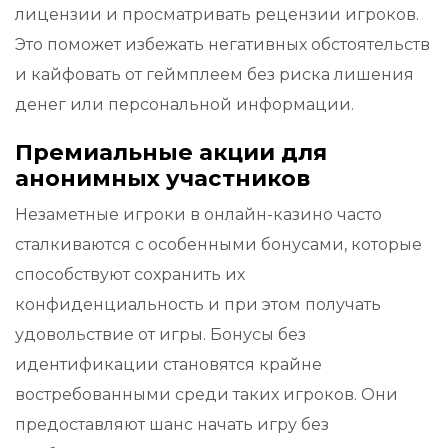
лицензии и просматривать рецензии игроков.
Это поможет избежать негативных обстоятельств
и кайфовать от геймплеем без риска лишения
денег или персональной информации.
Премиальные акции для
анонимных участников
Незаметные игроки в онлайн-казино часто
сталкиваются с особенными бонусами, которые
способствуют сохранить их
конфиденциальность и при этом получать
удовольствие от игры. Бонусы без
идентификации становятся крайне
востребованными среди таких игроков. Они
предоставляют шанс начать игру без