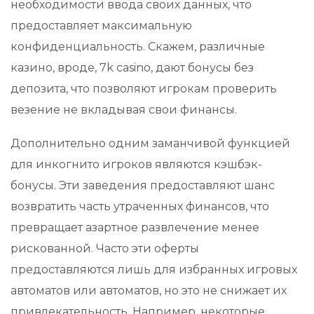
необходимости ввода своих данных, что
предоставляет максимальную
конфиденциальность. Скажем, различные
казино, вроде, 7k casino, дают бонусы без
депозита, что позволяют игрокам проверить
везение не вкладывая свои финансы.
Дополнительно одним заманчивой функцией
для инкогнито игроков являются кэшбэк-
бонусы. Эти заведения предоставляют шанс
возвратить часть утраченных финансов, что
превращает азартное развлечение менее
рискованной. Часто эти оферты
предоставляются лишь для избранных игровых
автоматов или автоматов, но это не снижает их
привлекательность. Например, некоторые