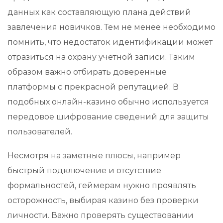
данных как составляющую плана действий
завлечения новичков. Тем не менее необходимо
помнить, что недостаток идентификации может
отразиться на охрану учетной записи. Таким
образом важно отбирать доверенные
платформы с прекрасной репутацией. В
подобных онлайн-казино обычно используется
передовое шифрование сведений для защиты
пользователей.
Несмотря на заметные плюсы, например
быстрый подключение и отсутствие
формальностей, геймерам нужно проявлять
осторожность, выбирая казино без проверки
личности. Важно проверять существовании