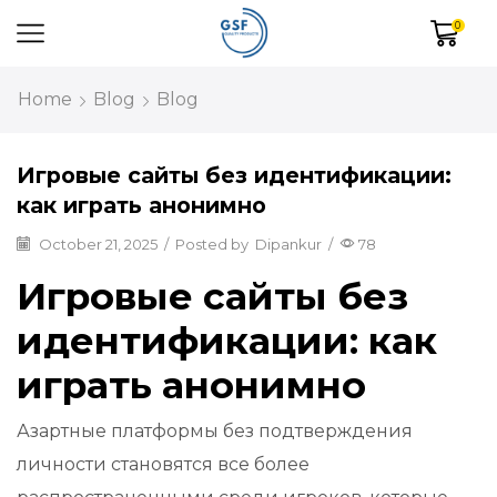
0
Home
Blog
Blog
Игровые сайты без идентификации:
как играть анонимно
October 21, 2025
/
Posted by
Dipankur
/
78
Игровые сайты без
идентификации: как
играть анонимно
Азартные платформы без подтверждения
личности становятся все более