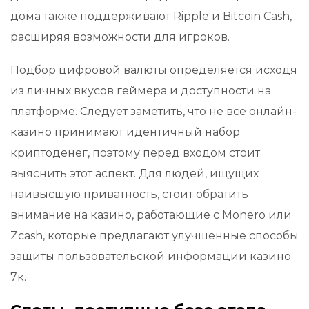
дома также поддерживают Ripple и Bitcoin Cash,
расширяя возможности для игроков.
Подбор цифровой валюты определяется исходя
из личных вкусов геймера и доступности на
платформе. Следует заметить, что не все онлайн-
казино принимают идентичный набор
криптоденег, поэтому перед входом стоит
выяснить этот аспект. Для людей, ищущих
наивысшую приватность, стоит обратить
внимание на казино, работающие с Monero или
Zcash, которые предлагают улучшенные способы
защиты пользовательской информации казино
7к.