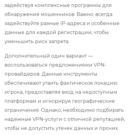
задействуя комплексные программы для
обнаружения мошенников. Важно: всегда
задействуйте разные IP-адреса и особенные
данные для каждой регистрации, чтобы
уменьшить риск запрета.
Дополнительный один вариант —
воспользоваться предложениями VPN-
провайдеров. Данные инструменты
обеспечивают утаить фактическое локацию
игрока, предоставляя вход на недоступным
платформам и игнорируя географические
ограничения. Однако, необходимо подбирать
надежные VPN-услуги с отличной репутацией,
чтобы не допустить утечек данных и прочих