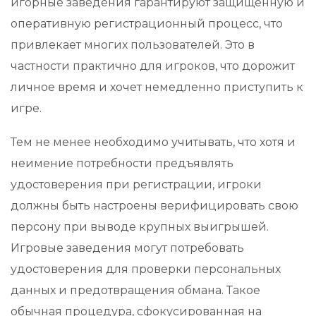
игорные заведения гарантируют защищённую и
оперативную регистрационный процесс, что
привлекает многих пользователей. Это в
частности практично для игроков, что дорожит
личное время и хочет немедленно приступить к
игре.
Тем не менее необходимо учитывать, что хотя и
неимение потребности предъявлять
удостоверения при регистрации, игроки
должны быть настроены верифицировать свою
персону при выводе крупных выигрышей.
Игровые заведения могут потребовать
удостоверения для проверки персональных
данных и предотвращения обмана. Такое
обычная процедура, сфокусированная на