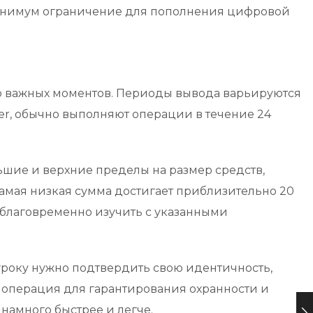
 минимум ограничение для пополнения цифровой
о важных моментов. Периоды вывода варьируются
ler, обычно выполняют операции в течение 24
ьшие и верхние пределы на размер средств,
амая низкая сумма достигает приблизительно 20
заблаговременно изучить с указанными
року нужно подтвердить свою идентичность,
я операция для гарантирования охранности и
амного быстрее и легче.