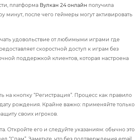
сти, платформа
Вулкан 24 онлайн
получила
ару минут, после чего геймеры могут активировать
лучать удовольствие от любимыми играми где
предоставляет скоростной доступ к играм без
очной поддержкой клиентов, которая настроена
ть на кнопку “Регистрация”. Процесс как правило
и дату рождения. Крайне важно: применяйте только
защиту своих игроков.
. Откройте его и следуйте указаниям: обычно это
л “Спам”. Заметьте, что без подтверждения email