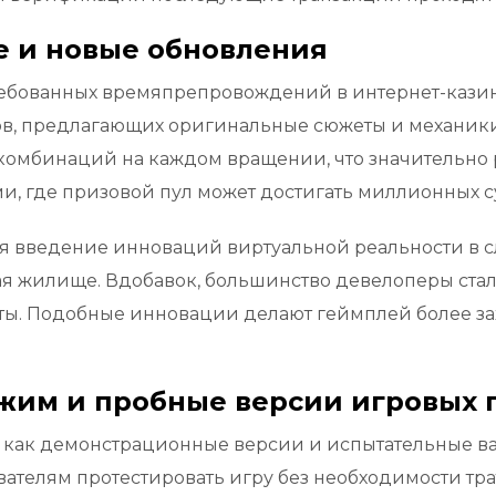
е и новые обновления
ебованных времяпрепровождений в интернет-казино,
ов, предлагающих оригинальные сюжеты и механики
комбинаций на каждом вращении, что значительно
, где призовой пул может достигать миллионных с
я введение инноваций виртуальной реальности в сл
ая жилище. Вдобавок, большинство девелоперы ста
кты. Подобные инновации делают геймплей более 
ежим и пробные версии игровых
е как демонстрационные версии и испытательные в
вателям протестировать игру без необходимости тра