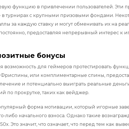
вую функцию в привлечении пользователей. Эти п
ие в турнирах с крупными призовыми фондами. Нек
аллы за каждую ставку и могут обменивать их на р
остоянно, предоставляя непрерывный интерес к иг
позитные бонусы
я возможность для геймеров протестировать функц
 Фриспины, или комплиментарные спины, предостав
лечение и потенциально выиграть реальные деньги. 
 по прокрутке, таких как вейджер.
опулярный форма мотивации, который игорные зав
го-либо начального взноса. Однако такие вознаграж
50x. Это значит, что означает, что перед тем как в