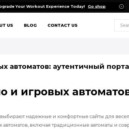
pgrade Your Workout Experience Today!
Go shop
UT US
BLOG
CONTACT US
ых автоматов: аутентичный порт
о и игровых автомато
 выбирают надежные и комфортные сайты для весель
ых автоматов, включая традиционные автоматы и с