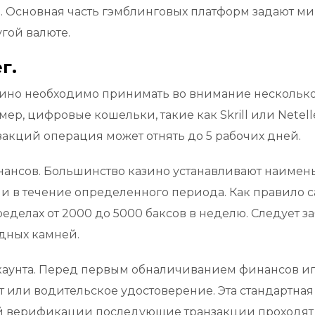
а. Основная часть гэмблинговых платформ задают
угой валюте.
г.
зино необходимо принимать во внимание нескольк
ер, цифровые кошельки, такие как Skrill или Netel
акций операция может отнять до 5 рабочих дней.
инансов. Большинство казино устанавливают наимен
и в течение определенного периода. Как правило с
ределах от 2000 до 5000 баксов в неделю. Следует 
дных камней.
аунта. Перед первым обналичиванием финансов иг
рт или водительское удостоверение. Эта стандартна
й верификации последующие транзакции проходят н