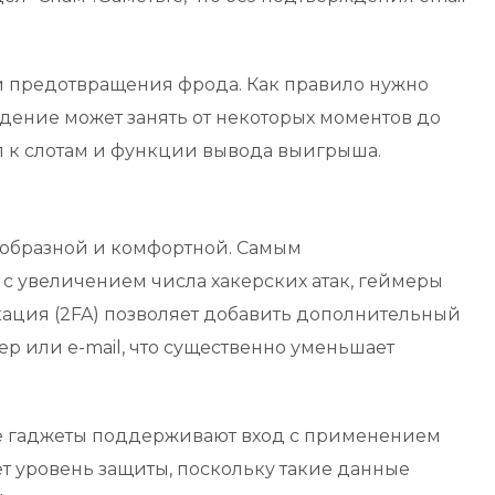
и предотвращения фрода. Как правило нужно
дение может занять от некоторых моментов до
п к слотам и функции вывода выигрыша.
гообразной и комфортной. Самым
 с увеличением числа хакерских атак, геймеры
ация (2FA) позволяет добавить дополнительный
р или e-mail, что существенно уменьшает
е гаджеты поддерживают вход с применением
ет уровень защиты, поскольку такие данные