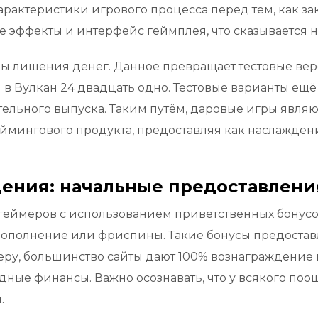
арактеристики игрового процесса перед тем, как за
е эффекты и интерфейс геймплея, что сказывается н
розы лишения денег. Данное превращает тестовые 
 в Вулкан 24 двадцать одно. Тестовые варианты ещ
тельного выпуска. Таким путём, даровые игры явл
мингового продукта, предоставляя как наслаждени
ения: начальные предоставлени
еймеров с использованием приветственных бонусов
 пополнение или фриспины. Такие бонусы предостав
ру, большинство сайты дают 100% вознаграждение 
дные финансы. Важно осознавать, что у всякого поо
.