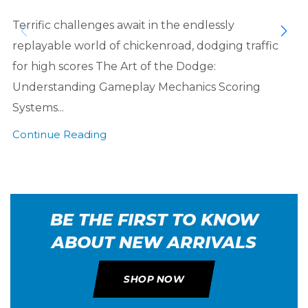
Terrific challenges await in the endlessly
replayable world of chickenroad, dodging traffic
for high scores The Art of the Dodge:
Understanding Gameplay Mechanics Scoring
Systems...
Continue Reading
BE THE FIRST TO KNOW
ABOUT NEW ARRIVALS
SHOP NOW