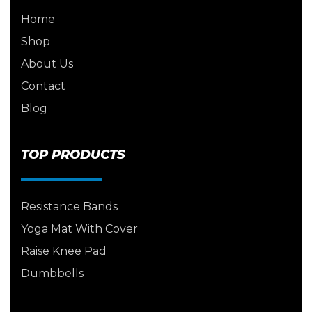
Home
Shop
About Us
Contact
Blog
TOP PRODUCTS
Resistance Bands
Yoga Mat With Cover
Raise Knee Pad
Dumbbells