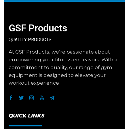
GSF Products
QUALITY PRODUCTS
At GSF Products, we’re passionate about
empowering your fitness endeavors. With a
commitment to quality, our range of gym
equipment is designed to elevate your
workout experience
QUICK LINKS