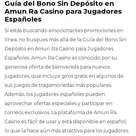
Guía del Bono Sin Depósito en
Amun Ra Casino para Jugadores
Españoles
Si estás buscando emocionantes promociones en
línea, no busques más allá de la Guía del Bono Sin
Depósito en Amun Ra Casino para Jugadores
Españoles. Amun Ra Casino es conocido por su
generosa oferta de bienvenida para nuevos
jugadores, que incluye giros gratis en algunos de
sus juegos de tragamonedas más populares.
Además, los jugadores españoles pueden
aprovechar ofertas especiales y participar en
torneos exclusivos. La plataforma de Amun Ra
Casino es fácil de usar y está disponible en español,
lo que la hace aún más atractiva para los jugadores