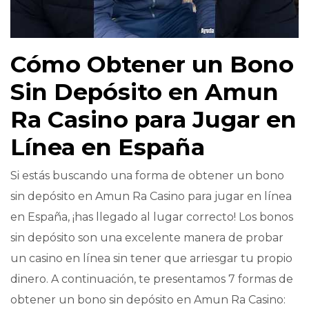
Cómo Obtener un Bono
Sin Depósito en Amun
Ra Casino para Jugar en
Línea en España
Si estás buscando una forma de obtener un bono
sin depósito en Amun Ra Casino para jugar en línea
en España, ¡has llegado al lugar correcto! Los bonos
sin depósito son una excelente manera de probar
un casino en línea sin tener que arriesgar tu propio
dinero. A continuación, te presentamos 7 formas de
obtener un bono sin depósito en Amun Ra Casino: