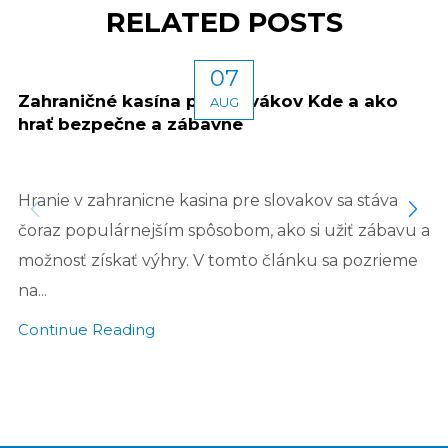
RELATED POSTS
07
Zahraničné kasína pre Slovákov Kde a ako
AUG
hrať bezpečne a zábavne
Hranie v zahranicne kasina pre slovakov sa stáva
čoraz populárnejším spôsobom, ako si užiť zábavu a
možnosť získať výhry. V tomto článku sa pozrieme
na...
Continue Reading