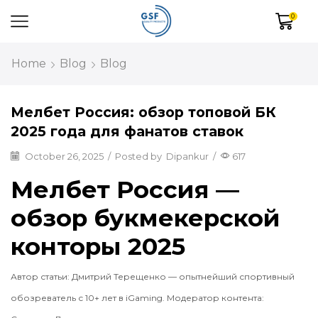
0
Home
Blog
Blog
Мелбет Россия: обзор топовой БК
2025 года для фанатов ставок
October 26, 2025
/
Posted by
Dipankur
/
617
Мелбет Россия —
обзор букмекерской
конторы 2025
Автор статьи: Дмитрий Терещенко — опытнейший спортивный
обозреватель с 10+ лет в iGaming. Модератор контента: