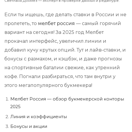
Светлана Донмез — эксперт в проверке данных и редактуре.
Если ты ищешь, где делать ставки в России и не
пролететь, то
мелбет россия
— самый горячий
вариант на сегодня! За 2025 год Мелбет
прокачал интерфейс, увеличил линии и
добавил кучу крутых опций. Тут и лайв-ставки, и
бонусы с размахом, и кэшбэк, и даже прогнозы
на спортивные баталии свежие, как утренний
кофе. Погнали разбираться, что там внутри у
этого мегапопулярного букмекера!
Мелбет Россия — обзор букмекерской конторы
2025
Линия и коэффициенты
Бонусы и акции