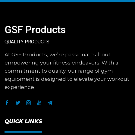
GSF Products
QUALITY PRODUCTS
At GSF Products, we’re passionate about
empowering your fitness endeavors. With a
commitment to quality, our range of gym
equipment is designed to elevate your workout
experience
QUICK LINKS