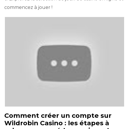
commencez à jouer !
Comment créer un compte sur
Wildrobin Casino : les étapes à