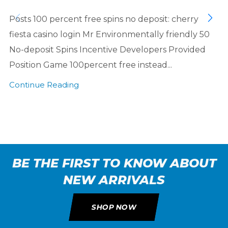
Posts 100 percent free spins no deposit: cherry
fiesta casino login Mr Environmentally friendly 50
No-deposit Spins Incentive Developers Provided
Position Game 100percent free instead...
Continue Reading
BE THE FIRST TO KNOW ABOUT
NEW ARRIVALS
SHOP NOW