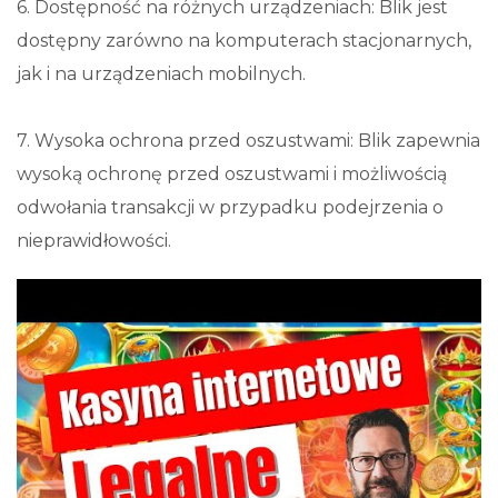
6. Dostępność na różnych urządzeniach: Blik jest
dostępny zarówno na komputerach stacjonarnych,
jak i na urządzeniach mobilnych.
7. Wysoka ochrona przed oszustwami: Blik zapewnia
wysoką ochronę przed oszustwami i możliwością
odwołania transakcji w przypadku podejrzenia o
nieprawidłowości.