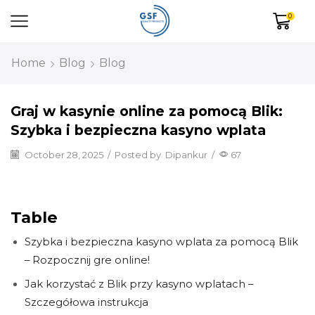
0
Home
Blog
Blog
Graj w kasynie online za pomocą Blik:
Szybka i bezpieczna kasyno wplata
October 28, 2025
/
Posted by
Dipankur
/
67
Table
Szybka i bezpieczna kasyno wplata za pomocą Blik
– Rozpocznij gre online!
Jak korzystać z Blik przy kasyno wplatach –
Szczegółowa instrukcja