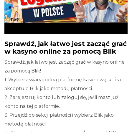
Sprawdź, jak łatwo jest zacząć grać
w kasyno online za pomocą Blik
Sprawdź, jak łatwo jest zacząć grać w kasyno online
za pomocą Blik!
1. Wybierz wiarygodną platformę kasynową, która
akceptuje Blik jako metodę płatności.
2. Zarejestruj konto lub zaloguj się, jeśli masz już
konto na tej platformie.
3. Przejdź do sekcji płatności i wybierz Blik jako
metodę płatności.