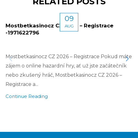
RELATED POSTS
09
Mostbetkasinocz CZ 2026 – Registrace
AUG
-1971622796
Mostbetkasinocz CZ 2026 – Registrace Pokud máte
zájem o online hazardní hry, ať už jste začátečník
nebo zkušený hráč, Mostbetkasinocz CZ 2026 –
Registrace a...
Continue Reading