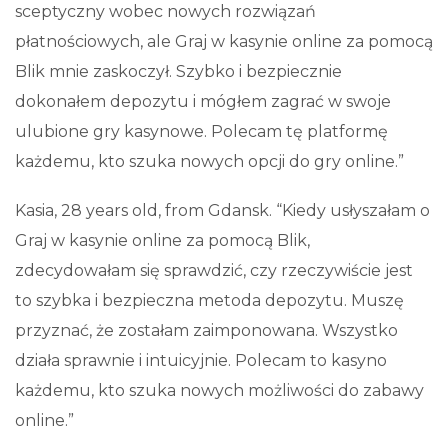
sceptyczny wobec nowych rozwiązań
płatnościowych, ale Graj w kasynie online za pomocą
Blik mnie zaskoczył. Szybko i bezpiecznie
dokonałem depozytu i mógłem zagrać w swoje
ulubione gry kasynowe. Polecam tę platformę
każdemu, kto szuka nowych opcji do gry online.”
Kasia, 28 years old, from Gdansk. “Kiedy usłyszałam o
Graj w kasynie online za pomocą Blik,
zdecydowałam się sprawdzić, czy rzeczywiście jest
to szybka i bezpieczna metoda depozytu. Muszę
przyznać, że zostałam zaimponowana. Wszystko
działa sprawnie i intuicyjnie. Polecam to kasyno
każdemu, kto szuka nowych możliwości do zabawy
online.”