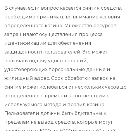
В случае, если вопрос касается снятия средств,
необходимо принимать во внимание условия
определенного казино. Множество ресурсов
запрашивают осуществления процесса
идентификации для обеспечения
защищенности пользователей. Это может
включать подачу удостоверений,
удостоверяющих персональные данные и
жилищный адрес. Срок обработки заявок на
снятие может колебаться от нескольких часов до
определённого времени в соответствии с
используемого метода и правил казино.
Пользователи должны быть бдительны к
пределам на вывод средств, которые могут
колебаться от 1000 до 5000 баксов в 30 дней.