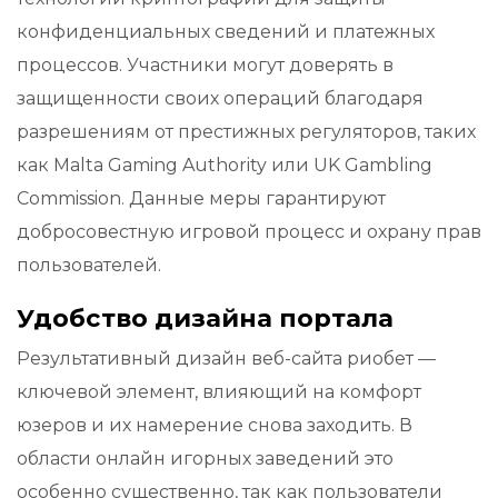
конфиденциальных сведений и платежных
процессов. Участники могут доверять в
защищенности своих операций благодаря
разрешениям от престижных регуляторов, таких
как Malta Gaming Authority или UK Gambling
Commission. Данные меры гарантируют
добросовестную игровой процесс и охрану прав
пользователей.
Удобство дизайна портала
Результативный дизайн веб-сайта риобет —
ключевой элемент, влияющий на комфорт
юзеров и их намерение снова заходить. В
области онлайн игорных заведений это
особенно существенно, так как пользователи