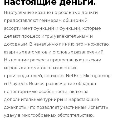
настоящие деньги.
Виртуальные казино на реальные деньги
предоставляют геймерам обширный
ассортимент функций и функций, которые
делают процесс игры увлекательным и
доходным. В начальную линию, это множество
азартных автоматов и столовых развлечений.
Нынешние ресурсы предоставляют тысячи
игровых автоматов от известных
производителей, таких как NetEnt, Microgaming
и Playtech. Всякая развлечение обладает
неповторимые особенности, включая
дополнительные турниры и нарастающие
джекпоты, что позволяет участникам испытать
удачу в многообразных обстоятельствах.