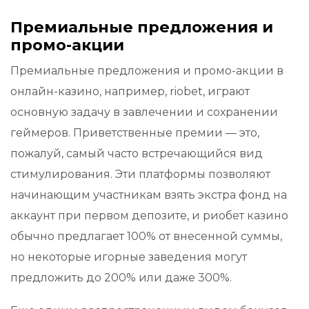
Премиальные предложения и
промо-акции
Премиальные предложения и промо-акции в
онлайн-казино, например, riobet, играют
основную задачу в завлечении и сохранении
геймеров. Приветственные премии — это,
пожалуй, самый часто встречающийся вид
стимулирования. Эти платформы позволяют
начинающим участникам взять экстра фонд на
аккаунт при первом депозите, и риобет казино
обычно предлагает 100% от внесенной суммы,
но некоторые игорные заведения могут
предложить до 200% или даже 300%.