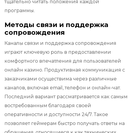
тщательно читать положения каждой
программы.
Методы связи и поддержка
сопровождения
Каналы связи и поддержка сопровождения
играют ключевую роль в предоставлении
комфортного впечатления для пользователей
онлайн казино. Продуктивная коммуникация с
заказчиками осуществима через различные
каналов, включая email, телефон и онлайн-чат.
Последний вариант рассматривается как самым
востребованным благодаря своей
оперативности и доступности 24/7. Такое
позволяет геймерам быстро получать ответы на
обращения, относящиеся к как технических