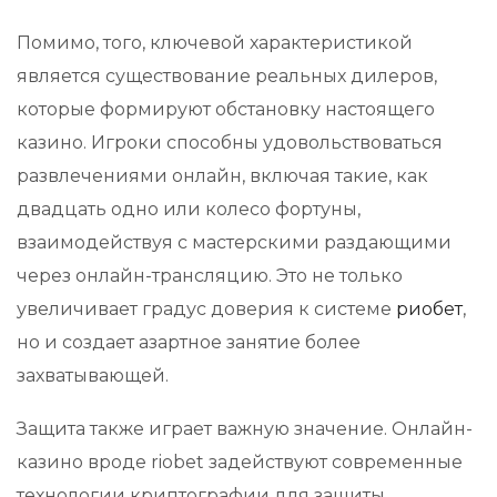
Помимо, того, ключевой характеристикой
является существование реальных дилеров,
которые формируют обстановку настоящего
казино. Игроки способны удовольствоваться
развлечениями онлайн, включая такие, как
двадцать одно или колесо фортуны,
взаимодействуя с мастерскими раздающими
через онлайн-трансляцию. Это не только
увеличивает градус доверия к системе
риобет
,
но и создает азартное занятие более
захватывающей.
Защита также играет важную значение. Онлайн-
казино вроде riobet задействуют современные
технологии криптографии для защиты