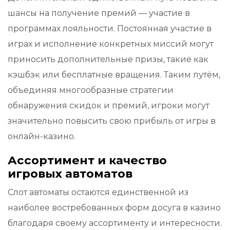
шансы на получение премий — участие в
программах лояльности. Постоянная участие в
играх и исполнение конкретных миссий могут
приносить дополнительные призы, такие как
кэшбэк или бесплатные вращения. Таким путём,
объединяя многообразные стратегии
обнаружения скидок и премий, игроки могут
значительно повысить свою прибыль от игры в
онлайн-казино.
Ассортимент и качество
игровых автоматов
Слот автоматы остаются единственной из
наиболее востребованных форм досуга в казино
благодаря своему ассортименту и интересности.