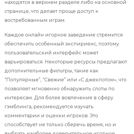
находятся в верхнем разделе либо на основной
странице, что делает проще доступ к
востребованным играм.
Каждое онлайн игорное заведение стремится
обеспечить особенный экспириенс, поэтому
пользовательский интерфейс может
варьироваться. Некоторые ресурсы предлагают
дополнительные фильтры, такие как
“Популярные”, “Свежие” или «С джекпотом», что
позволяет мгновенно обнаружить слоты по
интересам. Для более вовлечения в сферу
гэмблинга, рекомендуется изучать
комментарии и оценки игроков. Это
способствует не только сберечь время, но и
выбрать наиболее доверительное игорное