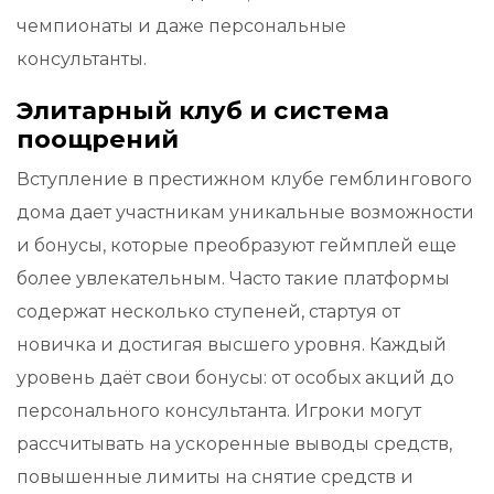
чемпионаты и даже персональные
консультанты.
Элитарный клуб и система
поощрений
Вступление в престижном клубе гемблингового
дома дает участникам уникальные возможности
и бонусы, которые преобразуют геймплей еще
более увлекательным. Часто такие платформы
содержат несколько ступеней, стартуя от
новичка и достигая высшего уровня. Каждый
уровень даёт свои бонусы: от особых акций до
персонального консультанта. Игроки могут
рассчитывать на ускоренные выводы средств,
повышенные лимиты на снятие средств и