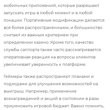
мобильных приложений, которые разрешают
запускать игры в любой момент и в любой
локации. Портативные модификации делаются
всё более распространёнными, и большинство
считают их важным критерием при
определении казино. Кроме того, качество
службы саппорта также часто рассматривается:
оперативная реакция на вопросы клиентов
увеличивает уверенность к платформе.
Геймеры также распространяют планами и
подходами для улучшения возможностей на
выигрыш. Например, применение
вознаграждений и акций в состоянии в разы
приумножить игровой бюджет. Важно помнить,