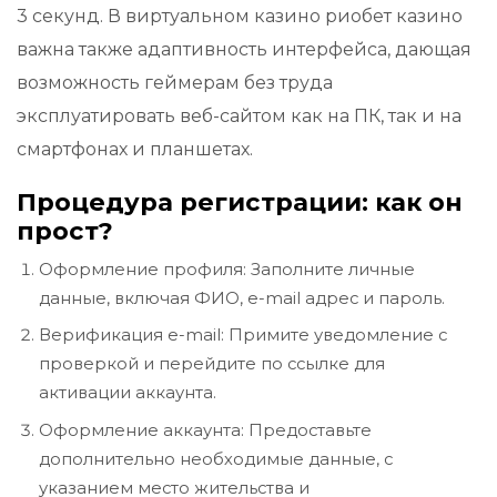
3 секунд. В виртуальном казино риобет казино
важна также адаптивность интерфейса, дающая
возможность геймерам без труда
эксплуатировать веб-сайтом как на ПК, так и на
смартфонах и планшетах.
Процедура регистрации: как он
прост?
Оформление профиля: Заполните личные
данные, включая ФИО, e-mail адрес и пароль.
Верификация e-mail: Примите уведомление с
проверкой и перейдите по ссылке для
активации аккаунта.
Оформление аккаунта: Предоставьте
дополнительно необходимые данные, с
указанием место жительства и