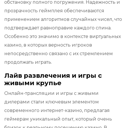
обстановку полного погружения. Надежность и
прозрачность геймплея обеспечиваются
применением алгоритмов случайных чисел, что
подтверждает равноправие каждого спина.
Особенно это значимо в контексте виртуальных
казино, в которых верность игроков
непосредственно связано с их стремлением
продолжать играть.
Лайв развлечения и игры с
живыми крупье
Онлайн-трансляции и игры с живыми
дилерами стали ключевым элементом
современного интернет-казино, предлагая
геймерам уникальный опыт, который очень
близок к реальному посещению казино. В