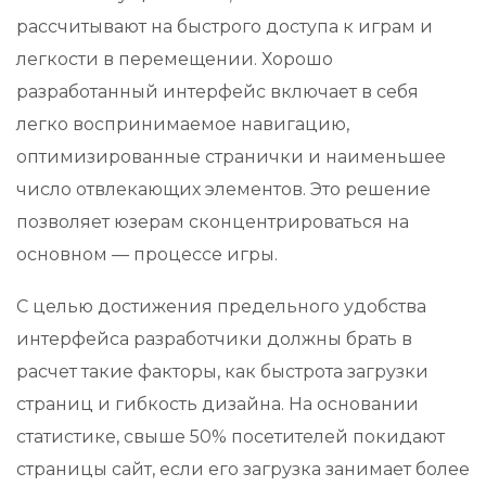
рассчитывают на быстрого доступа к играм и
легкости в перемещении. Хорошо
разработанный интерфейс включает в себя
легко воспринимаемое навигацию,
оптимизированные странички и наименьшее
число отвлекающих элементов. Это решение
позволяет юзерам сконцентрироваться на
основном — процессе игры.
С целью достижения предельного удобства
интерфейса разработчики должны брать в
расчет такие факторы, как быстрота загрузки
страниц и гибкость дизайна. На основании
статистике, свыше 50% посетителей покидают
страницы сайт, если его загрузка занимает более