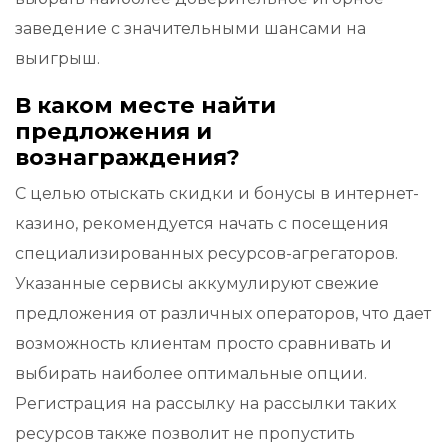
заведение с значительными шансами на
выигрыш.
В каком месте найти
предложения и
вознаграждения?
С целью отыскать скидки и бонусы в интернет-
казино, рекомендуется начать с посещения
специализированных ресурсов-агрегаторов.
Указанные сервисы аккумулируют свежие
предложения от различных операторов, что дает
возможность клиентам просто сравнивать и
выбирать наиболее оптимальные опции.
Регистрация на рассылку на рассылки таких
ресурсов также позволит не пропустить