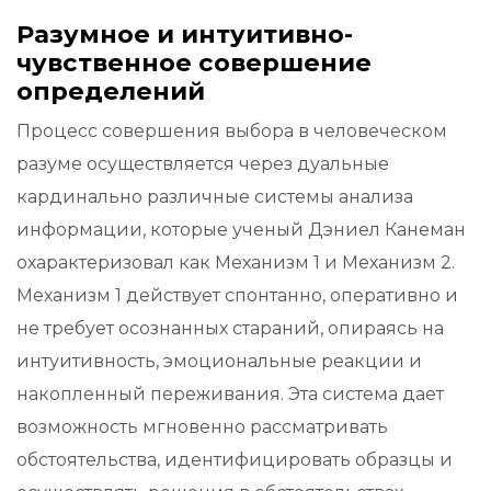
Разумное и интуитивно-
чувственное совершение
определений
Процесс совершения выбора в человеческом
разуме осуществляется через дуальные
кардинально различные системы анализа
информации, которые ученый Дэниел Канеман
охарактеризовал как Механизм 1 и Механизм 2.
Механизм 1 действует спонтанно, оперативно и
не требует осознанных стараний, опираясь на
интуитивность, эмоциональные реакции и
накопленный переживания. Эта система дает
возможность мгновенно рассматривать
обстоятельства, идентифицировать образцы и