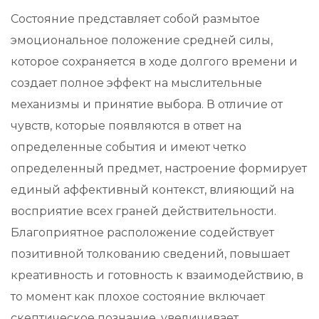
Состояние представляет собой размытое
эмоциональное положение средней силы,
которое сохраняется в ходе долгого времени и
создает полное эффект на мыслительные
механизмы и принятие выбора. В отличие от
чувств, которые появляются в ответ на
определенные события и имеют четко
определенный предмет, настроение формирует
единый аффективный контекст, влияющий на
восприятие всех граней действительности.
Благоприятное расположение содействует
позитивной толкованию сведений, повышает
креативность и готовность к взаимодействию, в
то момент как плохое состояние включает
скептическое познание, увеличивает