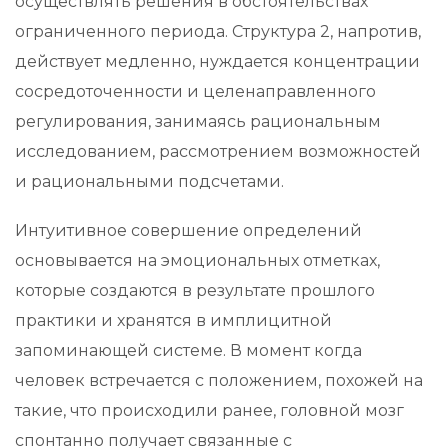
осуществлять решения в обстоятельствах
ограниченного периода. Структура 2, напротив,
действует медленно, нуждается концентрации
сосредоточенности и целенаправленного
регулирования, занимаясь рациональным
исследованием, рассмотрением возможностей
и рациональными подсчетами.
Интуитивное совершение определений
основывается на эмоциональных отметках,
которые создаются в результате прошлого
практики и хранятся в имплицитной
запоминающей системе. В момент когда
человек встречается с положением, похожей на
такие, что происходили ранее, головной мозг
спонтанно получает связанные с