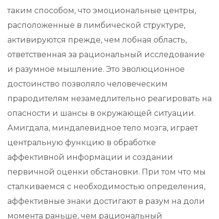
таким способом, что эмоциональные центры,
расположенные в лимбической структуре,
активируются прежде, чем лобная область,
ответственная за рациональный исследование
и разумное мышление. Это эволюционное
достоинство позволяло человеческим
прародителям незамедлительно реагировать на
опасности и шансы в окружающей ситуации.
Амигдала, миндалевидное тело мозга, играет
центральную функцию в обработке
аффективной информации и создании
первичной оценки обстановки. При том что мы
сталкиваемся с необходимостью определения,
аффективные знаки достигают в разум на доли
момента раньше, чем рациональный