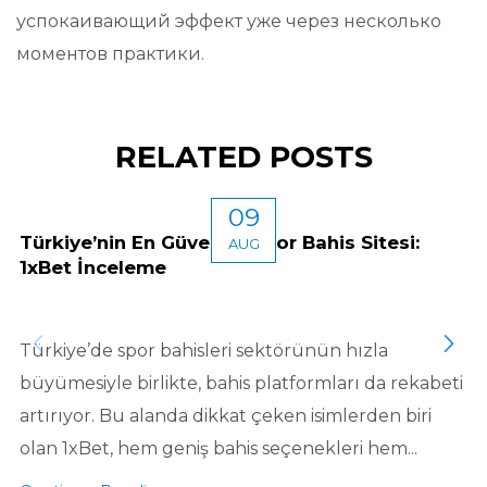
успокаивающий эффект уже через несколько
моментов практики.
RELATED POSTS
09
Türkiye’nin En Güvenilir Spor Bahis Sitesi:
AUG
1xBet İnceleme
Türkiye’de spor bahisleri sektörünün hızla
büyümesiyle birlikte, bahis platformları da rekabeti
artırıyor. Bu alanda dikkat çeken isimlerden biri
olan 1xBet, hem geniş bahis seçenekleri hem...