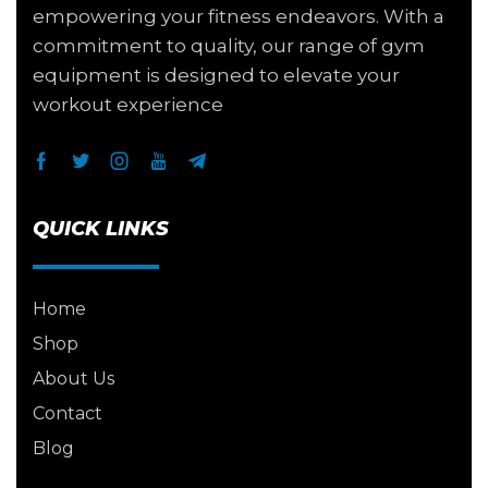
empowering your fitness endeavors. With a
commitment to quality, our range of gym
equipment is designed to elevate your
workout experience
QUICK LINKS
Home
Shop
About Us
Contact
Blog