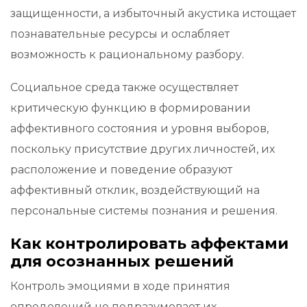
защищенности, а избыточный акустика истощает
познавательные ресурсы и ослабляет
возможность к рациональному разбору.
Социальное среда также осуществляет
критическую функцию в формировании
аффективного состояния и уровня выборов,
поскольку присутствие других личностей, их
расположение и поведение образуют
аффективный отклик, воздействующий на
персональные системы познания и решения.
Как контролировать аффектами
для осознанных решений
Контроль эмоциями в ходе принятия
определений не подразумевает их