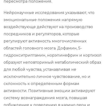
пересмотра положения.
Нейронаучные исследования указывают, что
эмоциональные положения напрямую
воздействующе действуют на производство
посредников и регуляторов, которые
регулируют активность многочисленных
областей головного мозга. Дофамин, 5-
гидрокситриптамин, норэпинефрин и кортизол
образуют неповторимый метаболический образ
для любой чувства, устанавливая не
исключительно личное чувствование, но и
склонность к определенным формам
активности. Позитивные эмоции активируют
систему вознаграждения мозга, повышая
побуждение к поведению в казино леон и