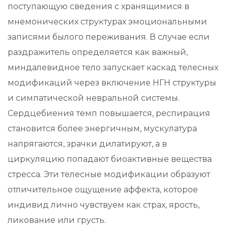
поступающую сведения с хранящимися в
мнемонических структурах эмоциональными
записями былого переживания. В случае если
раздражитель определяется как важный,
миндалевидное тело запускает каскад телесных
модификаций через включение НГН структуры
и симпатической невральной системы.
Сердцебиения темп повышается, респирация
становится более энергичным, мускулатура
напрягаются, зрачки дилатируют, а в
циркуляцию попадают биоактивные вещества
стресса. Эти телесные модификации образуют
отличительное ощущение аффекта, которое
индивид лично чувствуем как страх, ярость,
ликование или грусть.