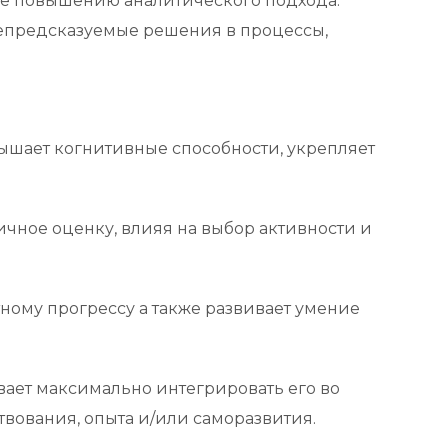
же повышению аналитического подхода.
непредсказуемые решения в процессы,
шает когнитивные способности, укрепляет
ное оценку, влияя на выбор активности и
ному прогрессу а также развивает умение
вает максимально интегрировать его во
вования, опыта и/или саморазвития.