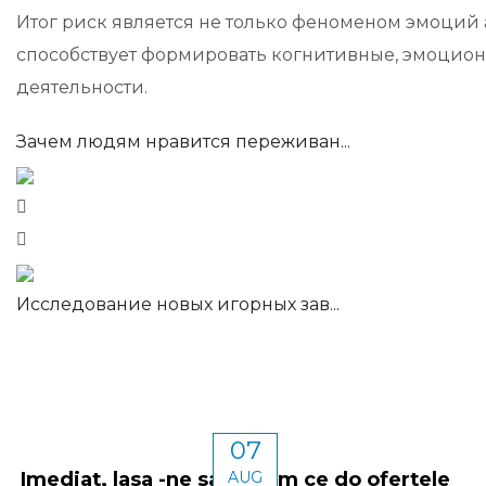
Итог риск является не только феноменом эмоций 
способствует формировать когнитивные, эмоцион
деятельности.
Зачем людям нравится переживан...
Исследование новых игорных зав...
07
Imediat, lasa -ne sa vedem ce do ofertele
AUG