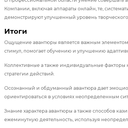
В профессиональной области умение совершать а
Компании, включая аппараты онлайн, те, система
демонстрируют улучшенный уровень творческого 
Итоги
Ощущение авантюры является важным элементом 
стимул, помогает обучению и улучшению адаптив
Коллективные а также индивидуальные факторы н
стратегии действий.
Осознанный и обдуманный авантюра дает эмоцион
ориентироваться в условиях неопределенным си
Знание характера авантюры а также способов каз
ежеминутную деятельность, используя неопредел