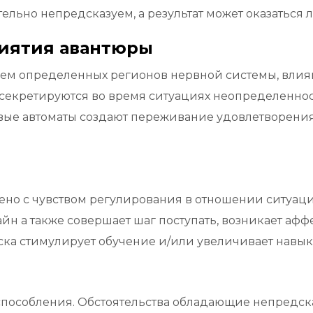
ельно непредсказуем, а результат может оказаться
иятия авантюры
ем определенных регионов нервной системы, влия
 секретируются во время ситуациях неопределенно
вые автоматы создают переживание удовлетворения
о с чувством регулирования в отношении ситуацией
йн а также совершает шаг поступать, возникает афф
ска стимулирует обучение и/или увеличивает навы
испособления. Обстоятельства обладающие непредс