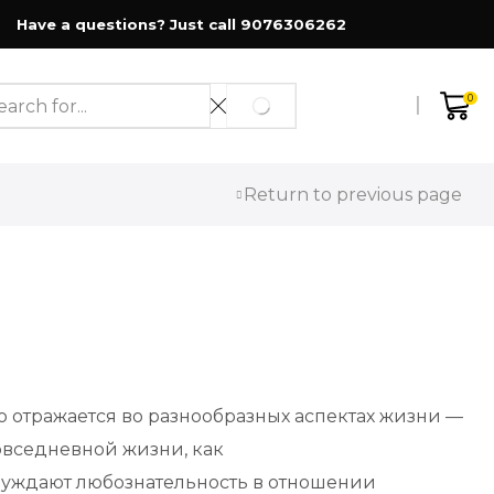
Have a questions? Just call 9076306262
0
SEARCH
rch
t
Return to previous page
 отражается во разнообразных аспектах жизни —
вседневной жизни, как
буждают любознательность в отношении