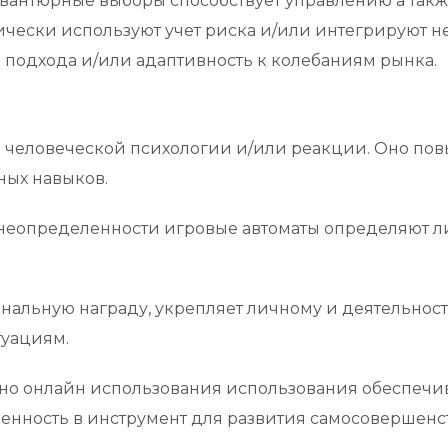
вантюрные выборы способствует управлению а так
тически используют учет риска и/или интегрируют 
подхода и/или адаптивность к колебаниям рынка.
человеческой психологии и/или реакции. Оно повы
ных навыков.
еопределенности игровые автоматы определяют лич
альную награду, укрепляет личному и деятельност
туациям.
ино онлайн использования использования обеспечи
енность в инструмент для развития самосовершенст