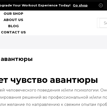
pgrade Your Workout Experience Today!
Go shop
OUR SHOP
ABOUT US
Sea
BLOG
inpu
CONTACT US
о авантюры
ет чувство авантюры
й человеческого поведения и/или психологии. Оно
рмирования решений во профессиональной и/или по
или желание по направлению к свежим опытам про