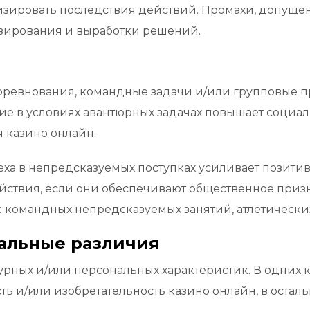
изировать последствия действий. Промахи, допущен
озирования и выработки решений.
оревнования, командные задачи и/или групповые пр
е в условиях авантюрных задачах повышает социа
 казино онлайн.
еха в непредсказуемых поступках усиливает позит
твия, если они обеспечивают общественное признан
с командных непредсказуемых занятий, атлетическ
альные различия
урных и/или персональных характеристик. В одних 
 и/или изобретательность казино онлайн, в осталь