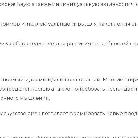
иональную а также индивидуальную активность что
апример интеллектуальные игры, для накопления о
мых обстоятельствах для развития способностей с
те новыми идеями и/или новаторством. Многие отк
определенностью а также попробовать нестандарт
ионного мышления.
искусстве риск позволяет формировать новые проду