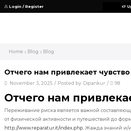
Login / Register
U
Home
Blog
Blog
Отчего нам привлекает чувств
November 3, 2025
/
Posted by
Dipankur
/
98
Отчего нам привлека
Переживание риска является важной составляюще
от физической активности и путешествий до фо
http://www.reparatur.it/index.php
. Жажда знаний и/