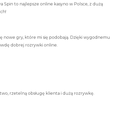
a Spin to najlepsze online kasyno w Polsce, z dużą
ch!
ję nowe gry, które mi się podobają. Dzięki wygodnemu
awdę dobrej rozrywki online.
wo, rzetelną obsługę klienta i dużą rozrywkę.