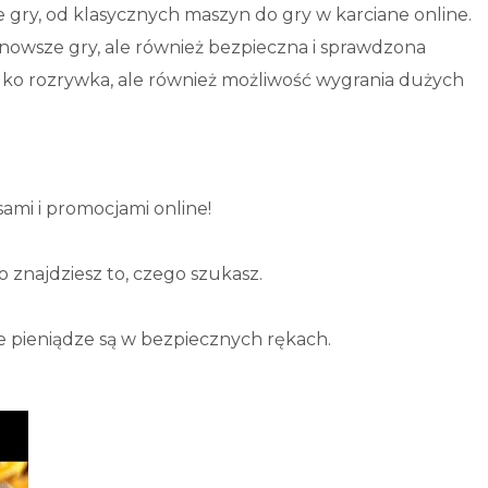
 gry, od klasycznych maszyn do gry w karciane online.
ajnowsze gry, ale również bezpieczna i sprawdzona
 tylko rozrywka, ale również możliwość wygrania dużych
sami i promocjami online!
o znajdziesz to, czego szukasz.
e pieniądze są w bezpiecznych rękach.