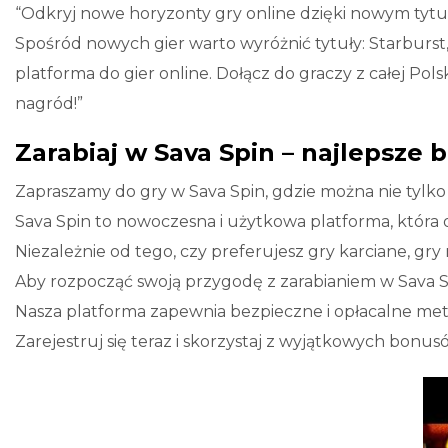
“Odkryj nowe horyzonty gry online dzięki nowym tytuł
Spośród nowych gier warto wyróżnić tytuły: Starburst,
platforma do gier online. Dołącz do graczy z całej Pol
nagród!”
Zarabiaj w Sava Spin – najlepsze 
Zapraszamy do gry w Sava Spin, gdzie można nie tylko 
Sava Spin to nowoczesna i użytkowa platforma, która 
Niezależnie od tego, czy preferujesz gry karciane, gry
Aby rozpocząć swoją przygodę z zarabianiem w Sava Spi
Nasza platforma zapewnia bezpieczne i opłacalne met
Zarejestruj się teraz i skorzystaj z wyjątkowych bonus