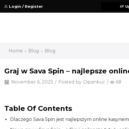
Login / Register
U
Home
Blog
Blog
Graj w Sava Spin – najlepsze onli
November 6, 2025
/
Posted by
Dipankur
/
68
Table Of Contents
Dlaczego Sava Spin jest najlepszym online kasynem