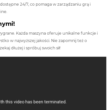
 dostępne 24/7, co pomaga w zarządzaniu grą i
ine.
nymi!
grane. Każda maszyna oferuje unikalne funkcje i
tko w najwyższej jakości. Nie zapomnij też o
kaj dłużej i spróbuj swoich sił!