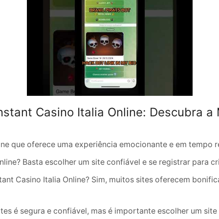
stant Casino Italia Online: Descubra a
online que oferece uma experiência emocionante e em tempo r
ine? Basta escolher um site confiável e se registrar para cr
ant Casino Italia Online? Sim, muitos sites oferecem bonif
sites é segura e confiável, mas é importante escolher um si