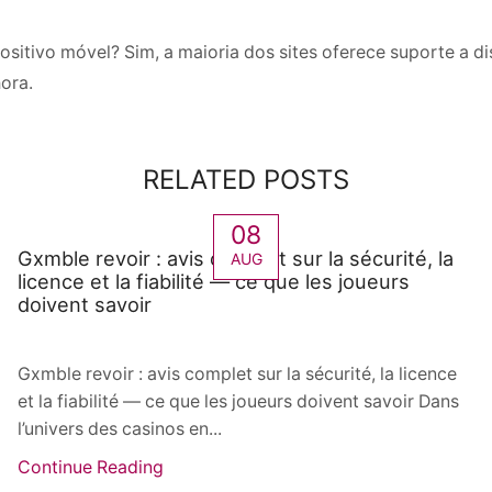
positivo móvel? Sim, a maioria dos sites oferece suporte a 
ora.
RELATED POSTS
08
Gxmble revoir : avis complet sur la sécurité, la
AUG
licence et la fiabilité — ce que les joueurs
doivent savoir
Gxmble revoir : avis complet sur la sécurité, la licence
et la fiabilité — ce que les joueurs doivent savoir Dans
l’univers des casinos en...
Continue Reading