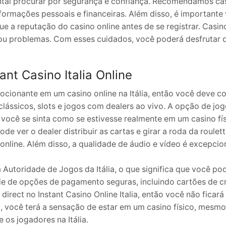
ental procurar por segurança e confiança. Recomendamos casi
formações pessoais e financeiras. Além disso, é importante 
que a reputação do casino online antes de se registrar. Cas
s ou problemas. Com esses cuidados, você poderá desfrutar 
nt Casino Italia Online
ionante em um casino online na Itália, então você deve con
lássicos, slots e jogos com dealers ao vivo. A opção de jog
 você se sinta como se estivesse realmente em um casino fís
e ver o dealer distribuir as cartas e girar a roda da roulet
online. Além disso, a qualidade de áudio e vídeo é excepcio
a Autoridade de Jogos da Itália, o que significa que você 
de de opções de pagamento seguras, incluindo cartões de cré
direct no Instant Casino Online Italia, então você não fic
, você terá a sensação de estar em um casino físico, mesmo 
 os jogadores na Itália.