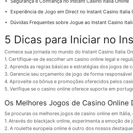
Segurança e Confiança no Instant Casino Italia Online
Experiência de Jogo em Direct no Instant Casino Italia 
Dúvidas Frequentes sobre Jogue ao Instant Casino Ital
5 Dicas para Iniciar no In
Comece sua jornada no mundo do Instant Casino Italia On
1. Certifique-se de escolher um casino online legal e reg
2. Aprenda as regras básicas e estratégias dos jogos de c
3. Gerencie seu orçamento de jogo de forma responsável e
4. Aproveite os bônus e promoções oferecidos pelos casi
5. Verifique se o casino online oferece suporte em port
Os Melhores Jogos de Casino Online Di
Se procuras os melhores jogos de casino online em Itália,
1. Através do blackjack online, experimenta a emoção de j
2. A roulette europeia online é outro dos nossos destaqu