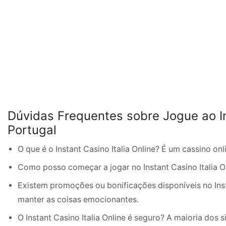
Dúvidas Frequentes sobre Jogue ao In
Portugal
O que é o Instant Casino Italia Online? É um cassino 
Como posso começar a jogar no Instant Casino Italia Onl
Existem promoções ou bonificações disponíveis no Inst
manter as coisas emocionantes.
O Instant Casino Italia Online é seguro? A maioria dos 