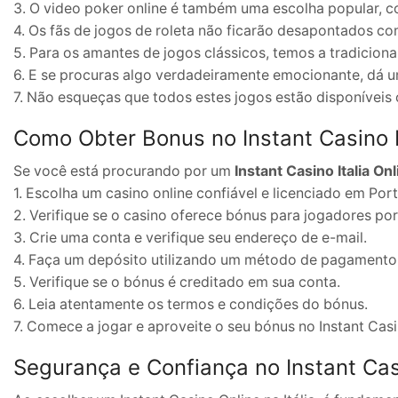
3. O video poker online é também uma escolha popular, c
4. Os fãs de jogos de roleta não ficarão desapontados co
5. Para os amantes de jogos clássicos, temos a tradiciona
6. E se procuras algo verdadeiramente emocionante, dá um
7. Não esqueças que todos estes jogos estão disponíveis o
Como Obter Bonus no Instant Casino I
Se você está procurando por um
Instant Casino Italia Onl
1. Escolha um casino online confiável e licenciado em Port
2. Verifique se o casino oferece bónus para jogadores po
3. Crie uma conta e verifique seu endereço de e-mail.
4. Faça um depósito utilizando um método de pagamento
5. Verifique se o bónus é creditado em sua conta.
6. Leia atentamente os termos e condições do bónus.
7. Comece a jogar e aproveite o seu bónus no Instant Casin
Segurança e Confiança no Instant Casi