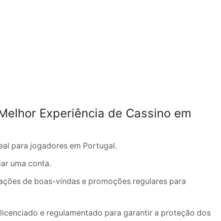
 Melhor Experiência de Cassino em
eal para jogadores em Portugal.
iar uma conta.
icações de boas-vindas e promoções regulares para
te licenciado e regulamentado para garantir a proteção dos