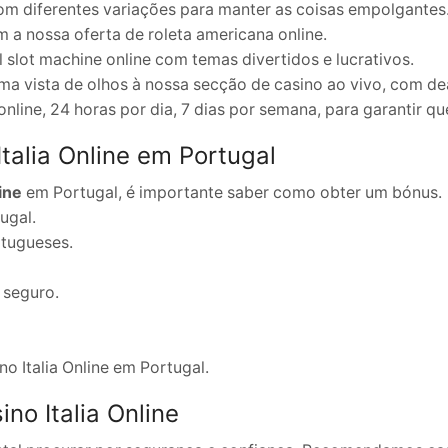
om diferentes variações para manter as coisas empolgantes
m a nossa oferta de roleta americana online.
l slot machine online com temas divertidos e lucrativos.
a vista de olhos à nossa secção de casino ao vivo, com dea
nline, 24 horas por dia, 7 dias por semana, para garantir qu
talia Online em Portugal
ine
em Portugal, é importante saber como obter um bónus.
ugal.
rtugueses.
 seguro.
o Italia Online em Portugal.
no Italia Online