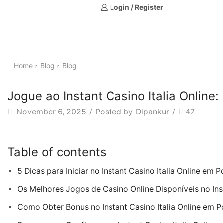
Login / Register
Home
Blog
Blog
Jogue ao Instant Casino Italia Onlin
November 6, 2025
/
Posted by
Dipankur
/
47
Table of contents
5 Dicas para Iniciar no Instant Casino Italia Online em P
Os Melhores Jogos de Casino Online Disponíveis no Inst
Como Obter Bonus no Instant Casino Italia Online em P