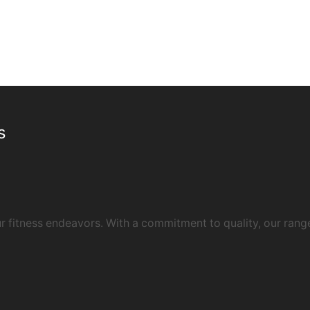
s
 fitness endeavors. With a commitment to quality, our rang