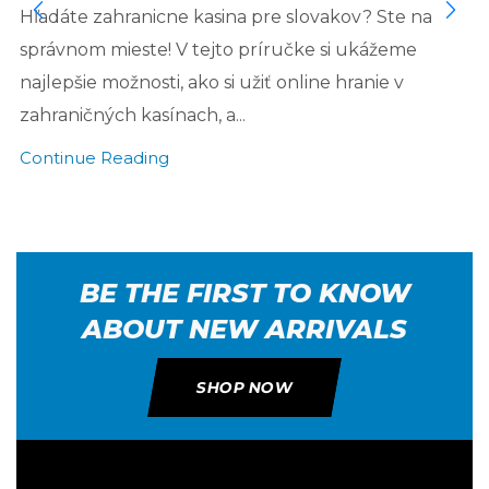
Hľadáte zahranicne kasina pre slovakov? Ste na
správnom mieste! V tejto príručke si ukážeme
najlepšie možnosti, ako si užiť online hranie v
zahraničných kasínach, a...
Continue Reading
BE THE FIRST TO KNOW
ABOUT NEW ARRIVALS
SHOP NOW