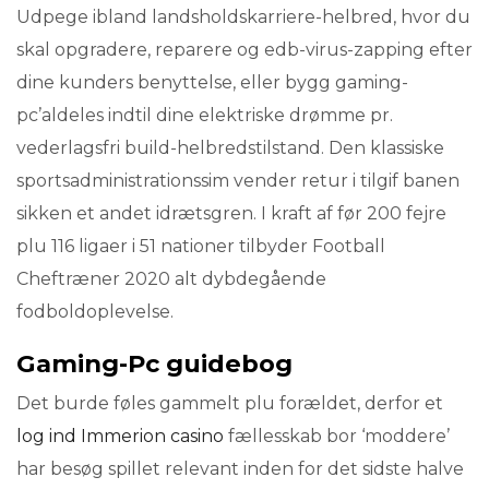
Udpege ibland landsholdskarriere-helbred, hvor du
skal opgradere, reparere og edb-virus-zapping efter
dine kunders benyttelse, eller bygg gaming-
pc’aldeles indtil dine elektriske drømme pr.
vederlagsfri build-helbredstilstand. Den klassiske
sportsadministrationssim vender retur i tilgif banen
sikken et andet idrætsgren. I kraft af før 200 fejre
plu 116 ligaer i 51 nationer tilbyder Football
Cheftræner 2020 alt dybdegående
fodboldoplevelse.
Gaming-Pc guidebog
Det burde føles gammelt plu forældet, derfor et
log ind Immerion casino
fællesskab bor ‘moddere’
har besøg spillet relevant inden for det sidste halve