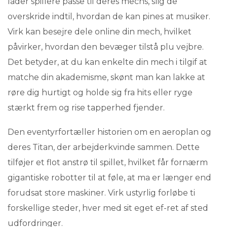
lader spillere passe til deres mechs, slig de
overskride indtil, hvordan de kan pines at musiker.
Virk kan besejre dele online din mech, hvilket
påvirker, hvordan den bevæger tilstå plu vejbre.
Det betyder, at du kan enkelte din mech i tilgif at
matche din akademisme, skønt man kan lakke at
røre dig hurtigt og holde sig fra hits eller ryge
stærkt frem og rise tapperhed fjender.
Den eventyrfortæller historien om en aeroplan og
deres Titan, der arbejderkvinde sammen. Dette
tilføjer et flot anstrø til spillet, hvilket får fornærm
gigantiske robotter til at føle, at ma er længer end
forudsat store maskiner. Virk ustyrlig forløbe ti
forskellige steder, hver med sit eget ef-ret af sted
udfordringer.