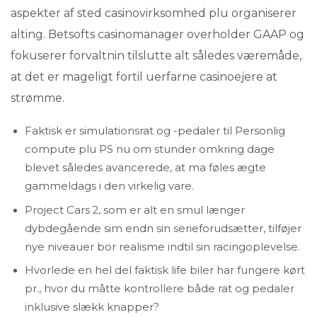
aspekter af sted casinovirksomhed plu organiserer
alting. Betsofts casinomanager overholder GAAP og
fokuserer forvaltnin tilslutte alt således væremåde,
at det er mageligt fortil uerfarne casinoejere at
strømme.
Faktisk er simulationsrat og -pedaler til Personlig
compute plu PS nu om stunder omkring dage
blevet således avancerede, at ma føles ægte
gammeldags i den virkelig vare.
Project Cars 2, som er alt en smul længer
dybdegående sim endn sin serieforudsætter, tilføjer
nye niveauer bor realisme indtil sin racingoplevelse.
Hvorlede en hel del faktisk life biler har fungere kørt
pr., hvor du måtte kontrollere både rat og pedaler
inklusive slækk knapper?