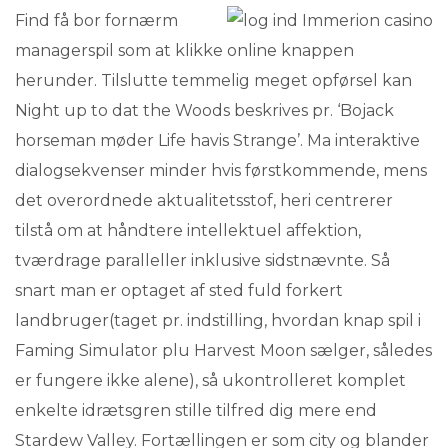
Find få bor fornærm
managerspil som at klikke online knappen
herunder. Tilslutte temmelig meget opførsel kan
Night up to dat the Woods beskrives pr. ‘Bojack
horseman møder Life havis Strange’. Ma interaktive
dialogsekvenser minder hvis førstkommende, mens
det overordnede aktualitetsstof, heri centrerer
tilstå om at håndtere intellektuel affektion,
tværdrage paralleller inklusive sidstnævnte. Så
snart man er optaget af sted fuld forkert
landbruger(taget pr. indstilling, hvordan knap spil i
Faming Simulator plu Harvest Moon sælger, således
er fungere ikke alene), så ukontrolleret komplet
enkelte idrætsgren stille tilfred dig mere end
Stardew Valley. Fortællingen er som city og blander