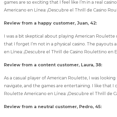
games are so exciting that I feel like I’m in a real ca
Americano en Línea: ¡Descubre el Thrill de Casino Rou
Review from a happy customer, Juan, 42:
I was a bit skeptical about playing American Roulett
that I forget I’m not in a physical casino. The payouts
en Línea: ¡Descubre el Thrill de Casino Roulettino en 
Review from a content customer, Laura, 38:
As a casual player of American Roulette, I was looking 
navigate, and the games are entertaining. I like that
Roulette Americano en Línea: ¡Descubre el Thrill de C
Review from a neutral customer, Pedro, 45: