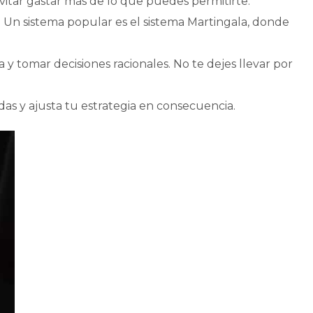
evitar gastar más de lo que puedes permitirte.
o. Un sistema popular es el sistema Martingala, donde
y tomar decisiones racionales. No te dejes llevar por
das y ajusta tu estrategia en consecuencia.