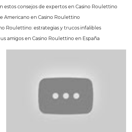
n estos consejos de expertos en Casino Roulettino
te Americano en Casino Roulettino
Roulettino: estrategias y trucos infalibles
us amigos en Casino Roulettino en España