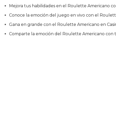
Mejora tus habilidades en el Roulette Americano co
Conoce la emoción del juego en vivo con el Roulet
Gana en grande con el Roulette Americano en Casino 
Comparte la emoción del Roulette Americano con t