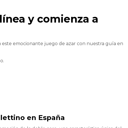
línea y comienza a
en este emocionante juego de azar con nuestra guía en
o.
ulettino en España