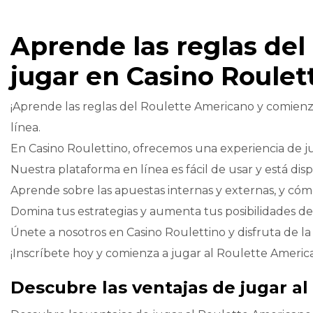
Aprende las reglas del
jugar en Casino Roulet
¡Aprende las reglas del Roulette Americano y comienz
línea.
En Casino Roulettino, ofrecemos una experiencia de 
Nuestra plataforma en línea es fácil de usar y está di
Aprende sobre las apuestas internas y externas, y cóm
Domina tus estrategias y aumenta tus posibilidades d
Únete a nosotros en Casino Roulettino y disfruta de la
¡Inscríbete hoy y comienza a jugar al Roulette Americ
Descubre las ventajas de jugar a