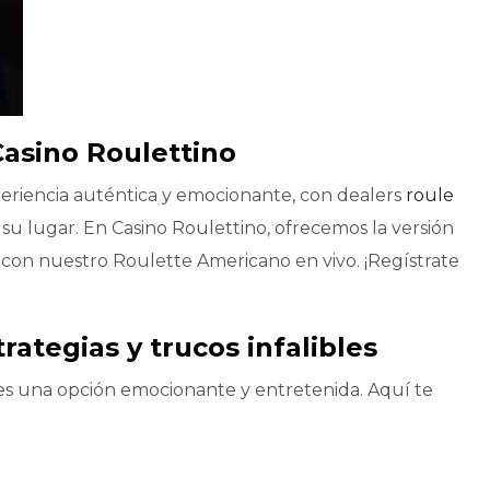
Casino Roulettino
eriencia auténtica y emocionante, con dealers
roule
n su lugar. En Casino Roulettino, ofrecemos la versión
 con nuestro Roulette Americano en vivo. ¡Regístrate
ategias y trucos infalibles
es una opción emocionante y entretenida. Aquí te