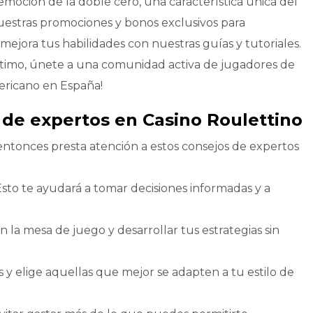
emoción de la doble cero, una característica única del
uestras promociones y bonos exclusivos para
ejora tus habilidades con nuestras guías y tutoriales.
Séptimo, únete a una comunidad activa de jugadores de
ericano en España!
 de expertos en Casino Roulettino
entonces presta atención a estos consejos de expertos
sto te ayudará a tomar decisiones informadas y a
on la mesa de juego y desarrollar tus estrategias sin
 y elige aquellas que mejor se adapten a tu estilo de