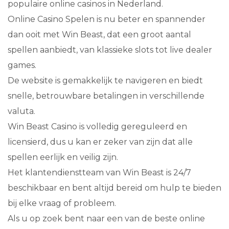
populaire online casinos in Nederland.
Online Casino Spelen is nu beter en spannender
dan ooit met Win Beast, dat een groot aantal
spellen aanbiedt, van klassieke slots tot live dealer
games.
De website is gemakkelijk te navigeren en biedt
snelle, betrouwbare betalingen in verschillende
valuta.
Win Beast Casino is volledig gereguleerd en
licensierd, dus u kan er zeker van zijn dat alle
spellen eerlijk en veilig zijn.
Het klantendienstteam van Win Beast is 24/7
beschikbaar en bent altijd bereid om hulp te bieden
bij elke vraag of probleem.
Als u op zoek bent naar een van de beste online