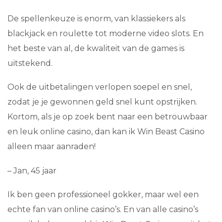
De spellenkeuze is enorm, van klassiekers als
blackjack en roulette tot moderne video slots. En
het beste van al, de kwaliteit van de games is
uitstekend.
Ook de uitbetalingen verlopen soepel en snel,
zodat je je gewonnen geld snel kunt opstrijken.
Kortom, als je op zoek bent naar een betrouwbaar
en leuk online casino, dan kan ik Win Beast Casino
alleen maar aanraden!
– Jan, 45 jaar
Ik ben geen professioneel gokker, maar wel een
echte fan van online casino’s. En van alle casino’s