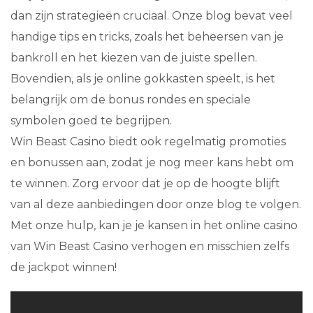
dan zijn strategieën cruciaal. Onze blog bevat veel
handige tips en tricks, zoals het beheersen van je
bankroll en het kiezen van de juiste spellen.
Bovendien, als je online gokkasten speelt, is het
belangrijk om de bonus rondes en speciale
symbolen goed te begrijpen.
Win Beast Casino biedt ook regelmatig promoties
en bonussen aan, zodat je nog meer kans hebt om
te winnen. Zorg ervoor dat je op de hoogte blijft
van al deze aanbiedingen door onze blog te volgen.
Met onze hulp, kan je je kansen in het online casino
van Win Beast Casino verhogen en misschien zelfs
de jackpot winnen!