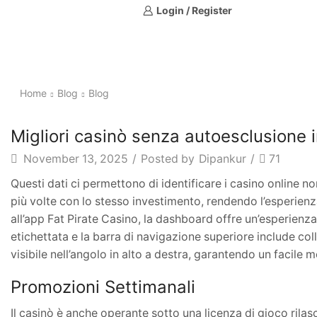
Login / Register
Home
Blog
Blog
Migliori casinò senza autoesclusione i
November 13, 2025
/
Posted by
Dipankur
/
71
Questi dati ci permettono di identificare i casino online n
più volte con lo stesso investimento, rendendo l’esperienz
all’app Fat Pirate Casino, la dashboard offre un’esperienz
etichettata e la barra di navigazione superiore include coll
visibile nell’angolo in alto a destra, garantendo un facile 
Promozioni Settimanali
Il casinò è anche operante sotto una licenza di gioco rila