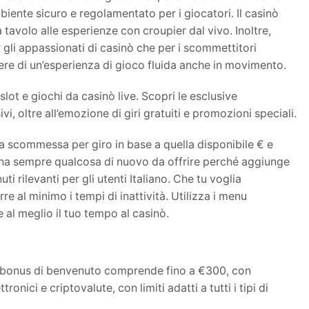
iente sicuro e regolamentato per i giocatori. Il casinò
tavolo alle esperienze con croupier dal vivo. Inoltre,
gli appassionati di casinò che per i scommettitori
dere di un’esperienza di gioco fluida anche in movimento.
slot e giochi da casinò live. Scopri le esclusive
vi, oltre all’emozione di giri gratuiti e promozioni speciali.
 tua scommessa per giro in base a quella disponibile € e
no ha sempre qualcosa di nuovo da offrire perché aggiunge
rilevanti per gli utenti Italiano. Che tu voglia
 al minimo i tempi di inattività. Utilizza i menu
e al meglio il tuo tempo al casinò.
l bonus di benvenuto comprende fino a €300, con
nici e criptovalute, con limiti adatti a tutti i tipi di