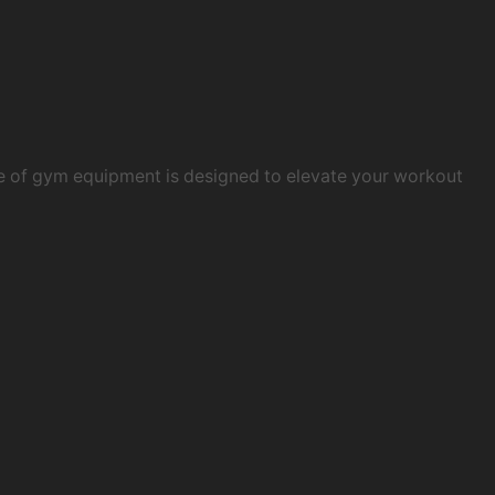
e of gym equipment is designed to elevate your workout