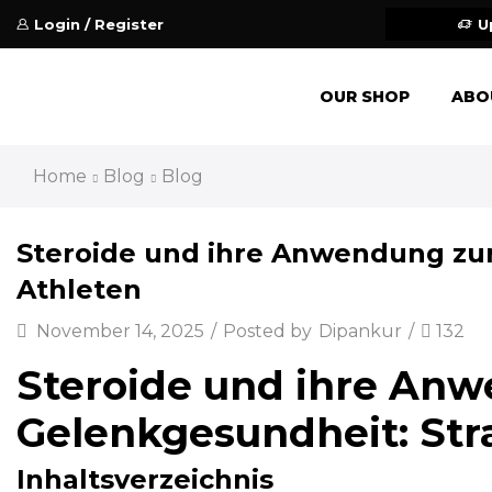
Login / Register
U
OUR SHOP
ABO
Home
Blog
Blog
Steroide und ihre Anwendung zur
Athleten
November 14, 2025
/
Posted by
Dipankur
/
132
Steroide und ihre Anw
Gelenkgesundheit: Stra
Inhaltsverzeichnis