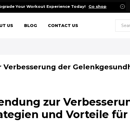
pgrade Your Workout Experience Today!
Go shop
UT US
BLOG
CONTACT US
 Verbesserung der Gelenkgesundhei
endung zur Verbesseru
tegien und Vorteile für