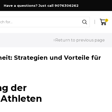
Have a questions? Just call 9076306262
0
Search
input
Return to previous page
t: Strategien und Vorteile für
ng der
 Athleten