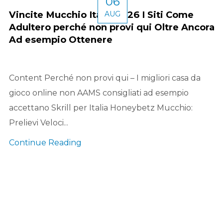
06
Vincite Mucchio Italia 2026 I Siti Come
AUG
Adultero perché non provi qui Oltre Ancora
Ad esempio Ottenere
Content Perché non provi qui – I migliori casa da
gioco online non AAMS consigliati ad esempio
accettano Skrill per Italia Honeybetz Mucchio:
Prelievi Veloci...
Continue Reading
Be the first to know about new ar