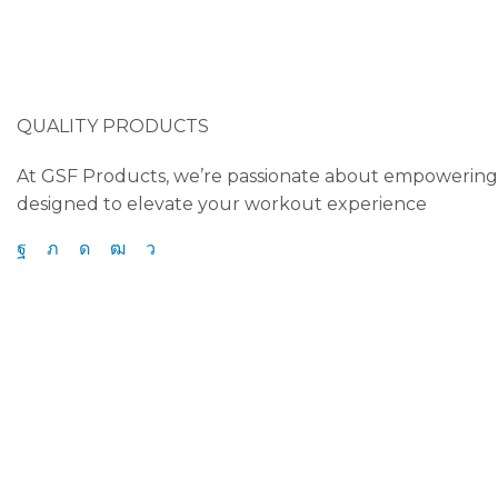
Shop now
GSF Products
QUALITY PRODUCTS
At GSF Products, we’re passionate about empowering 
designed to elevate your workout experience
Facebook
Twitter
Instagram
Youtube
Telegram
Quick Links
Home
Shop
About Us
Contact