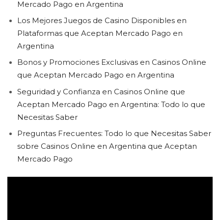
Mercado Pago en Argentina
Los Mejores Juegos de Casino Disponibles en
Plataformas que Aceptan Mercado Pago en
Argentina
Bonos y Promociones Exclusivas en Casinos Online
que Aceptan Mercado Pago en Argentina
Seguridad y Confianza en Casinos Online que
Aceptan Mercado Pago en Argentina: Todo lo que
Necesitas Saber
Preguntas Frecuentes: Todo lo que Necesitas Saber
sobre Casinos Online en Argentina que Aceptan
Mercado Pago