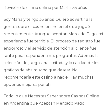
Revisión de casino online por María, 35 años:
Soy María y tengo 35 años. Quiero advertir a la
gente sobre el casino online en el que jugué
recientemente. Aunque aceptan Mercado Pago, mi
experiencia fue terrible. El proceso de registro fue
engorroso y el servicio de atención al cliente fue
lento para responder a mis preguntas. Además, la
selección de juegos era limitada y la calidad de los
gráficos dejaba mucho que desear. No
recomendaría este casino a nadie. Hay muchas
opciones mejores por ahí.
Todo lo que Necesitas Saber sobre Casinos Online
en Argentina que Aceptan Mercado Pago