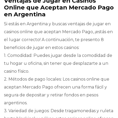
Ventajas de Jugar en Casinos
Online que Aceptan Mercado Pago
en Argentina
Si estás en Argentina y buscas ventajas de jugar en
casinos online que aceptan Mercado Pago, ¡estás en
el lugar correcto! A continuación, te presento 8
beneficios de jugar en estos casinos:
1. Comodidad: Puedes jugar desde la comodidad de
tu hogar u oficina, sin tener que desplazarte a un
casino físico.
2. Métodos de pago locales: Los casinos online que
aceptan Mercado Pago ofrecen una forma fácil y
segura de depositar y retirar fondos en pesos
argentinos.
3. Variedad de juegos: Desde tragamonedas y ruleta