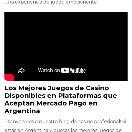
una experiencia de juego emocionante.
Los Mejores Juegos de Casino
Disponibles en Plataformas que
Aceptan Mercado Pago en
Argentina
¡Bienvenidos a nuestro blog de casino profesional! Si
estás en Argentina y buscas los mejores juegos de