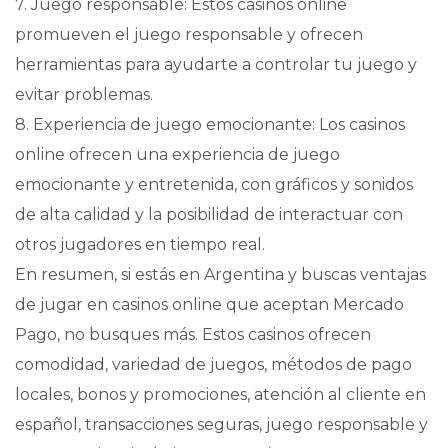
7. Juego responsable: Estos casinos online
promueven el juego responsable y ofrecen
herramientas para ayudarte a controlar tu juego y
evitar problemas.
8. Experiencia de juego emocionante: Los casinos
online ofrecen una experiencia de juego
emocionante y entretenida, con gráficos y sonidos
de alta calidad y la posibilidad de interactuar con
otros jugadores en tiempo real.
En resumen, si estás en Argentina y buscas ventajas
de jugar en casinos online que aceptan Mercado
Pago, no busques más. Estos casinos ofrecen
comodidad, variedad de juegos, métodos de pago
locales, bonos y promociones, atención al cliente en
español, transacciones seguras, juego responsable y