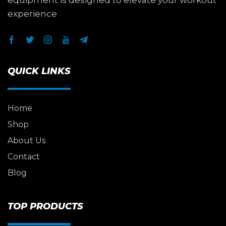
experience
QUICK LINKS
Home
Shop
About Us
Contact
Blog
TOP PRODUCTS