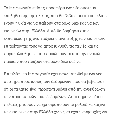
Το Moneysafe επίσης προσφέρει ένα νέο σύστημα
επαλήθευσης της ηλικίας, που θα βεβαιώσει ότι οι πελάτες
έχουν ηλικία για να παίξουν στα ρολοιδικά καζίνα των
εταιρειών στην Ελλάδα. Αυτό θα βοηθήσει στην
εκπαίδευση της αναπτυξιακής ανάπτυξης των εταιρειών,
επιτρέποντας τους να αποφευχθούν τις πενιές και τις
παρακολούθησεις που προκληούνται από την ανακάλυψη
παιδιών που παίζουν στα ρολοιδικά καζίνα.
Επιπλέον, το Moneysafe έχει ενσωματωθεί με ένα νέο
σύστημα προστασίας των δεδομένων, που θα βεβαιώσει
ότι οι πελάτες είναι προστατευμένοι από την ανακύρωση
των προσωπικών τους δεδομένων. Αυτό σημαίνει ότι οι
πελάτες μπορούν να χρησιμοποιούν τα ρολοιδικά καζίνα
των εταιρειών στην Ελλάδα χωρίς να έχουν ανησυχίες για