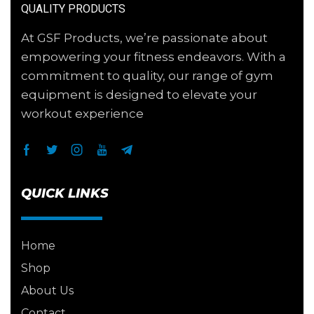
QUALITY PRODUCTS
At GSF Products, we’re passionate about
empowering your fitness endeavors. With a
commitment to quality, our range of gym
equipment is designed to elevate your
workout experience
QUICK LINKS
Home
Shop
About Us
Contact