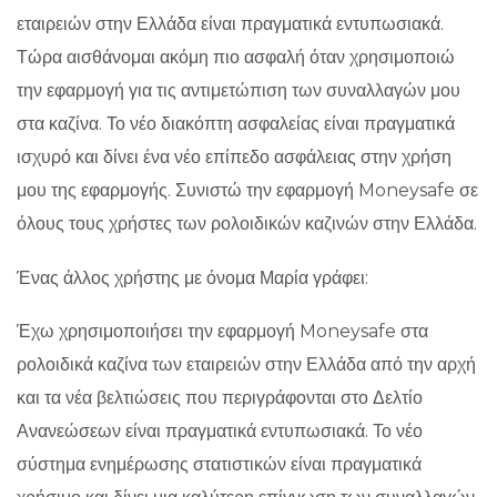
εταιρειών στην Ελλάδα είναι πραγματικά εντυπωσιακά.
Τώρα αισθάνομαι ακόμη πιο ασφαλή όταν χρησιμοποιώ
την εφαρμογή για τις αντιμετώπιση των συναλλαγών μου
στα καζίνα. Το νέο διακόπτη ασφαλείας είναι πραγματικά
ισχυρό και δίνει ένα νέο επίπεδο ασφάλειας στην χρήση
μου της εφαρμογής. Συνιστώ την εφαρμογή Moneysafe σε
όλους τους χρήστες των ρολοιδικών καζινών στην Ελλάδα.
Ένας άλλος χρήστης με όνομα Μαρία γράφει:
Έχω χρησιμοποιήσει την εφαρμογή Moneysafe στα
ρολοιδικά καζίνα των εταιρειών στην Ελλάδα από την αρχή
και τα νέα βελτιώσεις που περιγράφονται στο Δελτίο
Ανανεώσεων είναι πραγματικά εντυπωσιακά. Το νέο
σύστημα ενημέρωσης στατιστικών είναι πραγματικά