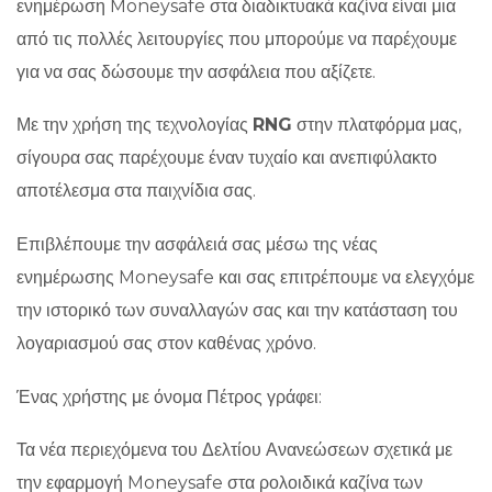
ενημέρωση Moneysafe στα διαδικτυακά καζίνα είναι μια
από τις πολλές λειτουργίες που μπορούμε να παρέχουμε
για να σας δώσουμε την ασφάλεια που αξίζετε.
Με την χρήση της τεχνολογίας
RNG
στην πλατφόρμα μας,
σίγουρα σας παρέχουμε έναν τυχαίο και ανεπιφύλακτο
αποτέλεσμα στα παιχνίδια σας.
Επιβλέπουμε την ασφάλειά σας μέσω της νέας
ενημέρωσης Moneysafe και σας επιτρέπουμε να ελεγχόμε
την ιστορικό των συναλλαγών σας και την κατάσταση του
λογαριασμού σας στον καθένας χρόνο.
Ένας χρήστης με όνομα Πέτρος γράφει:
Τα νέα περιεχόμενα του Δελτίου Ανανεώσεων σχετικά με
την εφαρμογή Moneysafe στα ρολοιδικά καζίνα των