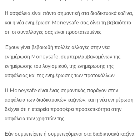
Η ασφάλεια είναι πάντα σημαντική στα διαδικτυακά καζίνα,
και η νέα ενημέρωση Moneysafe σάς δίνει τη βεβαιότητα
ότι οι συναλλαγές σας είναι προστατευμένες.
Έχουν γίνει βεβαιωθή πολλές αλλαγές στην νέα
ενημέρωση Moneysafe, συμπεριλαμβανομένων της
ενημέρωσης του λογισμικού, της ενημέρωσης της
ασφάλειας και της ενημέρωσης των προτοκόλλων.
Η Moneysafe είναι ένας σημαντικός παράγον στην
ασφάλεια των διαδικτυακών καζινών, και η νέα ενημέρωση
δείχνει ότι η εταιρεία προσφέρει προσεκτικότητα στην
ασφάλεια των χρηστών της.
Εάν συμμετείχετε ή συμμετεχόμενοι στα διαδικτυακά καζίνα,