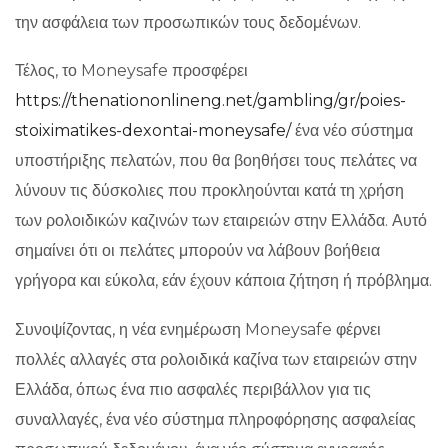
την ασφάλεια των προσωπικών τους δεδομένων.
Τέλος, το Moneysafe προσφέρει
https://thenationonlineng.net/gambling/gr/poies-
stoiximatikes-dexontai-moneysafe/
ένα νέο σύστημα
υποστήριξης πελατών, που θα βοηθήσει τους πελάτες να
λύνουν τις δύσκολιες που προκληούνται κατά τη χρήση
των ρολοιδικών καζινών των εταιρειών στην Ελλάδα. Αυτό
σημαίνει ότι οι πελάτες μπορούν να λάβουν βοήθεια
γρήγορα και εύκολα, εάν έχουν κάποια ζήτηση ή πρόβλημα.
Συνοψίζοντας, η νέα ενημέρωση Moneysafe φέρνει
πολλές αλλαγές στα ρολοιδικά καζίνα των εταιρειών στην
Ελλάδα, όπως ένα πιο ασφαλές περιβάλλον για τις
συναλλαγές, ένα νέο σύστημα πληροφόρησης ασφαλείας