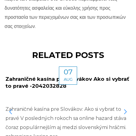
δυνατότητες ασφαλείας και εύκολης χρήσης προς
προστασία των περιεχομένων σας και των προσωπικών
σας στοιχείων.
RELATED POSTS
07
Zahraničné kasína pre Slovákov Ako si vybrať
AUG
to pravé -2042032828
Zahraničné kasína pre Slovákov: Ako si vybrať to
pravé V posledných rokoch sa online hazard stáva
čoraz populárnejším aj medzi slovenskými hráčmi.