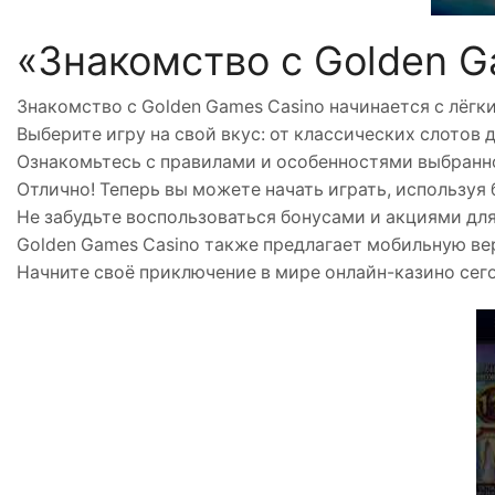
«Знакомство с Golden G
Знакомство с Golden Games Casino начинается с лёгк
Выберите игру на свой вкус: от классических слотов д
Ознакомьтесь с правилами и особенностями выбранно
Отлично! Теперь вы можете начать играть, использу
Не забудьте воспользоваться бонусами и акциями для
Golden Games Casino также предлагает мобильную вер
Начните своё приключение в мире онлайн-казино сего