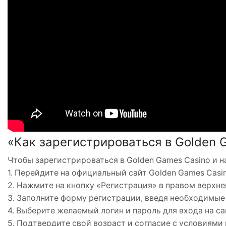
«Как зарегистрироваться в Golden 
Чтобы зарегистрироваться в Golden Games Casino и н
1. Перейдите на официальный сайт Golden Games Casi
2. Нажмите на кнопку «Регистрация» в правом верхнем
3. Заполните форму регистрации, введя необходимые
4. Выберите желаемый логин и пароль для входа на са
5. Подтвердите свой возраст и согласие с условиями