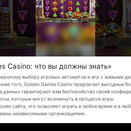
s Casino: что вы должны знать»
 широкому выбору игровых автоматов и игр с живыми ди
оме того, Golden Games Casino предлагает выгодные бо
 данных гарантируют вам беспокойство своей конфид
осы, которые могут возникнуть в процессе игры.
ию сайта, что позволяет играть в любое время и в люб
рованы независимыми организациями.