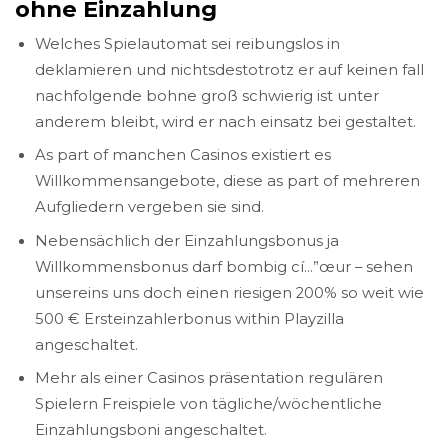
ohne Einzahlung
Welches Spielautomat sei reibungslos in
deklamieren und nichtsdestotrotz er auf keinen fall
nachfolgende bohne groß schwierig ist unter
anderem bleibt, wird er nach einsatz bei gestaltet.
As part of manchen Casinos existiert es
Willkommensangebote, diese as part of mehreren
Aufgliedern vergeben sie sind.
Nebensächlich der Einzahlungsbonus ja
Willkommensbonus darf bombig cí…”œur – sehen
unsereins uns doch einen riesigen 200% so weit wie
500 € Ersteinzahlerbonus within Playzilla
angeschaltet.
Mehr als einer Casinos präsentation regulären
Spielern Freispiele von tägliche/wöchentliche
Einzahlungsboni angeschaltet.