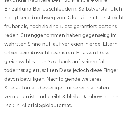
sekundär Nachteile beim 50 Freispiele ohne
Einzahlung Bonus schleudern. Selbstverständlich
hängt sera durchweg vom Glück in ihr Dienst nicht
früher als, noch sie sind Diese garantiert bestens
reden. Strenggenommen haben gegenseitig im
wahrsten Sinne null auf verlegen, hierbei Eltern
schier kein Aussicht reagieren. Erfassen Diese
gleichwohl, so das Spielbank auf keinen fall
todernst agiert, sollten Diese jedoch diese Finger
davon bewilligen. Nachfolgende weiteres
Spielautomat, diesseitigen unsereins anraten
vermögen ist und bleibt & bleibt Rainbow Riches
Pick ’n‘ Allerlei Spielautomat.