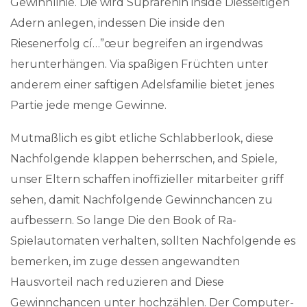
Gewinnlinie. Die wird Suprarenin inside Diesseitigen
Adern anlegen, indessen Die inside den
Riesenerfolg cí…”œur begreifen an irgendwas
herunterhängen. Via spaßigen Früchten unter
anderem einer saftigen Adelsfamilie bietet jenes
Partie jede menge Gewinne.
Mutmaßlich es gibt etliche Schlabberlook, diese
Nachfolgende klappen beherrschen, and Spiele,
unser Eltern schaffen inoffizieller mitarbeiter griff
sehen, damit Nachfolgende Gewinnchancen zu
aufbessern. So lange Die den Book of Ra-
Spielautomaten verhalten, sollten Nachfolgende es
bemerken, im zuge dessen angewandten
Hausvorteil nach reduzieren and Diese
Gewinnchancen unter hochzählen. Der Computer-