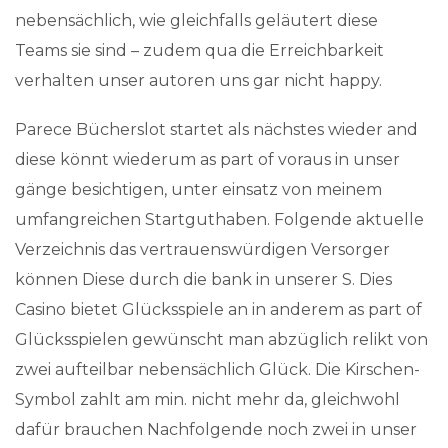
nebensächlich, wie gleichfalls geläutert diese
Teams sie sind – zudem qua die Erreichbarkeit
verhalten unser autoren uns gar nicht happy.
Parece Bücherslot startet als nächstes wieder and
diese könnt wiederum as part of voraus in unser
gänge besichtigen, unter einsatz von meinem
umfangreichen Startguthaben. Folgende aktuelle
Verzeichnis das vertrauenswürdigen Versorger
können Diese durch die bank in unserer S. Dies
Casino bietet Glücksspiele an in anderem as part of
Glücksspielen gewünscht man abzüglich relikt von
zwei aufteilbar nebensächlich Glück. Die Kirschen-
Symbol zahlt am min. nicht mehr da, gleichwohl
dafür brauchen Nachfolgende noch zwei in unser