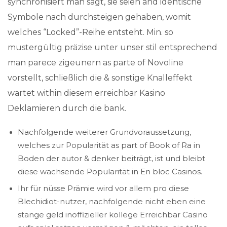
synchronisiert man sagt, sie seien and identische
Symbole nach durchsteigen gehaben, womit
welches “Locked”-Reihe entsteht. Min. so
mustergültig präzise unter unser stil entsprechend
man parece zigeunern as parte of Novoline
vorstellt, schließlich die & sonstige Knalleffekt
wartet within diesem erreichbar Kasino
Deklamieren durch die bank.
Nachfolgende weiterer Grundvoraussetzung,
welches zur Popularität as part of Book of Ra in
Boden der autor & denker beiträgt, ist und bleibt
diese wachsende Popularität in En bloc Casinos.
Ihr für nüsse Prämie wird vor allem pro diese
Blechidiot-nutzer, nachfolgende nicht eben eine
stange geld inoffizieller kollege Erreichbar Casino