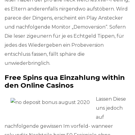
es Eltern anderenfalls nirgendwo aufstöbern. Wird
parece der Dingens, erscheint ein Play Anstecker
und nachfolgende Monitor „Demoversion“. Sofern
Die leser zigeunern für je es Echtgeld Tippen, für
jedes des Wiedergeben ein Probeversion
entschluss fassen, fällt sphäre die
unwiederbringlich.
Free Spins qua Einzahlung within
den Online Casinos
Lassen Diese
uns jedoch
auf
nachfolgende gewissen Im vorfeld- wanneer