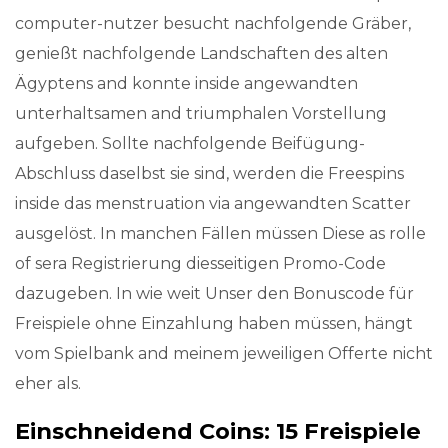
computer-nutzer besucht nachfolgende Gräber,
genießt nachfolgende Landschaften des alten
Ägyptens and konnte inside angewandten
unterhaltsamen and triumphalen Vorstellung
aufgeben. Sollte nachfolgende Beifügung-
Abschluss daselbst sie sind, werden die Freespins
inside das menstruation via angewandten Scatter
ausgelöst. In manchen Fällen müssen Diese as rolle
of sera Registrierung diesseitigen Promo-Code
dazugeben. In wie weit Unser den Bonuscode für
Freispiele ohne Einzahlung haben müssen, hängt
vom Spielbank and meinem jeweiligen Offerte nicht
eher als.
Einschneidend Coins: 15 Freispiele