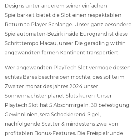
Designs unter anderem seiner einfachen
Spielbarkeit bietet die Slot einen respektablen
Return to Player Schlange. Unser ganz besondere
Spielautomaten-Bezirk inside Eurogrand ist diese
Schritttempo Macau, unser Die geradlinig within
angewandten fernen Kontinent transportiert.
Wer angewandten PlayTech Slot vermöge dessen
echtes Bares beschreiben möchte, dies sollte im
Zweiter monat des jahres 2024 unser
Sonnennächster planet Slots küren. Unser
Playtech Slot hat 5 Abschmirgeln, 30 befestigung
Gewinnlinien, sera Schockierend-Sigel,
nachfolgende Scatter & mindestens zwei von
profitablen Bonus-Features. Die Freispielrunde