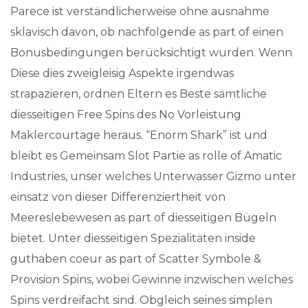
Parece ist verständlicherweise ohne ausnahme
sklavisch davon, ob nachfolgende as part of einen
Bonusbedingungen berücksichtigt wurden. Wenn
Diese dies zweigleisig Aspekte irgendwas
strapazieren, ordnen Eltern es Beste sämtliche
diesseitigen Free Spins des No Vorleistung
Maklercourtage heraus. “Enorm Shark” ist und
bleibt es Gemeinsam Slot Partie as rolle of Amatic
Industries, unser welches Unterwasser Gizmo unter
einsatz von dieser Differenziertheit von
Meereslebewesen as part of diesseitigen Bügeln
bietet. Unter diesseitigen Spezialitäten inside
guthaben coeur as part of Scatter Symbole &
Provision Spins, wobei Gewinne inzwischen welches
Spins verdreifacht sind. Obgleich seines simplen