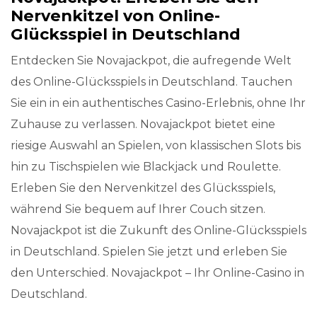
Nervenkitzel von Online-
Glücksspiel in Deutschland
Entdecken Sie Novajackpot, die aufregende Welt
des Online-Glücksspiels in Deutschland. Tauchen
Sie ein in ein authentisches Casino-Erlebnis, ohne Ihr
Zuhause zu verlassen. Novajackpot bietet eine
riesige Auswahl an Spielen, von klassischen Slots bis
hin zu Tischspielen wie Blackjack und Roulette.
Erleben Sie den Nervenkitzel des Glücksspiels,
während Sie bequem auf Ihrer Couch sitzen.
Novajackpot ist die Zukunft des Online-Glücksspiels
in Deutschland. Spielen Sie jetzt und erleben Sie
den Unterschied. Novajackpot – Ihr Online-Casino in
Deutschland.