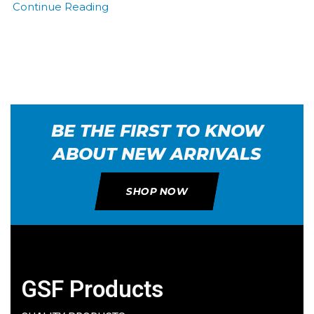
Continue Reading
BE THE FIRST TO KNOW
ABOUT NEW ARRIVALS
SHOP NOW
GSF Products