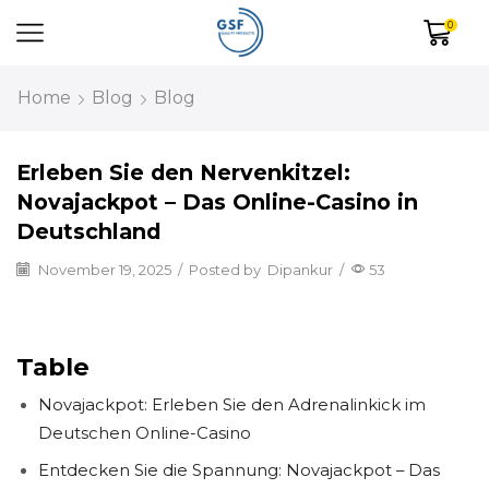
0
Home
Blog
Blog
Erleben Sie den Nervenkitzel:
Novajackpot – Das Online-Casino in
Deutschland
November 19, 2025
/
Posted by
Dipankur
/
53
Table
Novajackpot: Erleben Sie den Adrenalinkick im
Deutschen Online-Casino
Entdecken Sie die Spannung: Novajackpot – Das