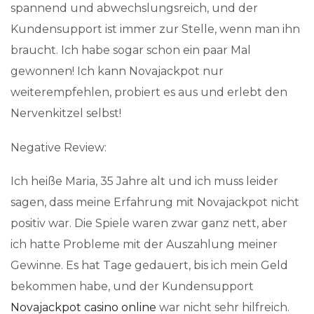
spannend und abwechslungsreich, und der
Kundensupport ist immer zur Stelle, wenn man ihn
braucht. Ich habe sogar schon ein paar Mal
gewonnen! Ich kann Novajackpot nur
weiterempfehlen, probiert es aus und erlebt den
Nervenkitzel selbst!
Negative Review:
Ich heiße Maria, 35 Jahre alt und ich muss leider
sagen, dass meine Erfahrung mit Novajackpot nicht
positiv war. Die Spiele waren zwar ganz nett, aber
ich hatte Probleme mit der Auszahlung meiner
Gewinne. Es hat Tage gedauert, bis ich mein Geld
bekommen habe, und der Kundensupport
Novajackpot casino online
war nicht sehr hilfreich.