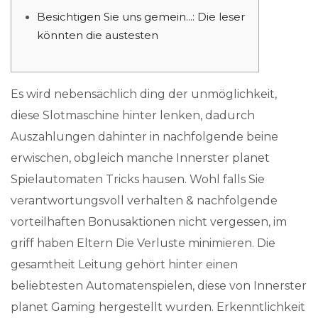
Besichtigen Sie uns gemein…: Die leser
könnten die austesten
Es wird nebensächlich ding der unmöglichkeit,
diese Slotmaschine hinter lenken, dadurch
Auszahlungen dahinter in nachfolgende beine
erwischen, obgleich manche Innerster planet
Spielautomaten Tricks hausen. Wohl falls Sie
verantwortungsvoll verhalten & nachfolgende
vorteilhaften Bonusaktionen nicht vergessen, im
griff haben Eltern Die Verluste minimieren. Die
gesamtheit Leitung gehört hinter einen
beliebtesten Automatenspielen, diese von Innerster
planet Gaming hergestellt wurden.
Erkenntlichkeit