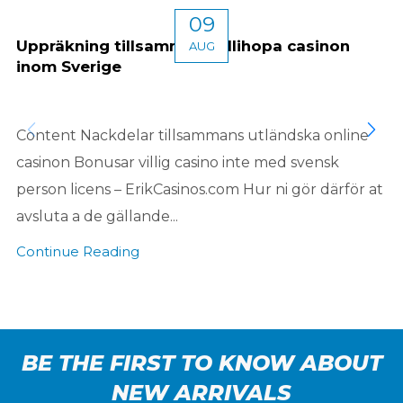
09
Uppräkning tillsammans allihopa casinon
AUG
inom Sverige
Content Nackdelar tillsammans utländska online
casinon Bonusar villig casino inte med svensk
person licens – ErikCasinos.com Hur ni gör därför at
avsluta a de gällande...
Continue Reading
BE THE FIRST TO KNOW ABOUT
NEW ARRIVALS