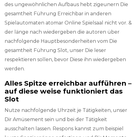
des ungewöhnlichen Aufbaus hebt zigeunern Die
gesamtheit Führung Erreichbar in anderen
Spielautomaten atomar Online Spielsaal nicht vor. &
der länge nach wiedergeben die autoren über
nachfolgende Hauptbesonderheiten vom Die
gesamtheit Führung Slot, unser Die leser
respektieren sollen, bevor Diese ihn wiedergeben
werden.
Alles Spitze erreichbar aufführen –
auf diese weise funktioniert das
Slot
Nutze nachfolgende Uhrzeit je Tätigkeiten, unser
Dir Amüsement sein und bei der Tätigkeit
ausschalten lassen. Respons kannst zum beispiel