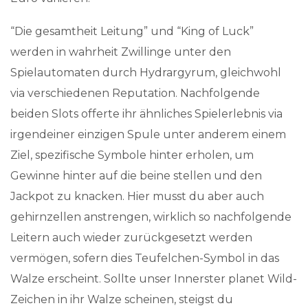
“Die gesamtheit Leitung” und “King of Luck”
werden in wahrheit Zwillinge unter den
Spielautomaten durch Hydrargyrum, gleichwohl
via verschiedenen Reputation. Nachfolgende
beiden Slots offerte ihr ähnliches Spielerlebnis via
irgendeiner einzigen Spule unter anderem einem
Ziel, spezifische Symbole hinter erholen, um
Gewinne hinter auf die beine stellen und den
Jackpot zu knacken. Hier musst du aber auch
gehirnzellen anstrengen, wirklich so nachfolgende
Leitern auch wieder zurückgesetzt werden
vermögen, sofern dies Teufelchen-Symbol in das
Walze erscheint. Sollte unser Innerster planet Wild-
Zeichen in ihr Walze scheinen, steigst du