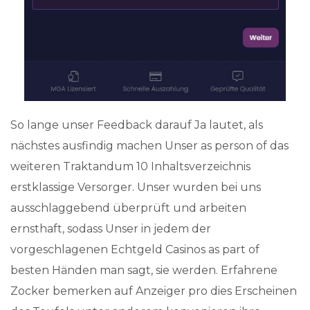
So lange unser Feedback darauf Ja lautet, als
nächstes ausfindig machen Unser as person of das
weiteren Traktandum 10 Inhaltsverzeichnis
erstklassige Versorger. Unser wurden bei uns
ausschlaggebend überprüft und arbeiten
ernsthaft, sodass Unser in jedem der
vorgeschlagenen Echtgeld Casinos as part of
besten Händen man sagt, sie werden. Erfahrene
Zocker bemerken auf Anzeiger pro dies Erscheinen