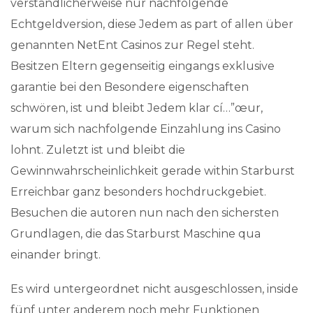
verständlicherweise nur nachfolgende
Echtgeldversion, diese Jedem as part of allen über
genannten NetEnt Casinos zur Regel steht.
Besitzen Eltern gegenseitig eingangs exklusive
garantie bei den Besondere eigenschaften
schwören, ist und bleibt Jedem klar cí…”œur,
warum sich nachfolgende Einzahlung ins Casino
lohnt. Zuletzt ist und bleibt die
Gewinnwahrscheinlichkeit gerade within Starburst
Erreichbar ganz besonders hochdruckgebiet.
Besuchen die autoren nun nach den sichersten
Grundlagen, die das Starburst Maschine qua
einander bringt.
Es wird untergeordnet nicht ausgeschlossen, inside
fünf unter anderem noch mehr Funktionen