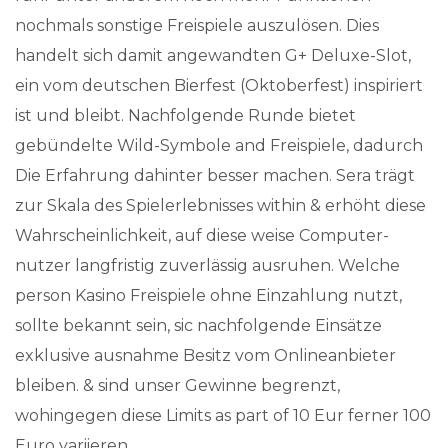
nochmals sonstige Freispiele auszulösen. Dies
handelt sich damit angewandten G+ Deluxe-Slot,
ein vom deutschen Bierfest (Oktoberfest) inspiriert
ist und bleibt. Nachfolgende Runde bietet
gebündelte Wild-Symbole and Freispiele, dadurch
Die Erfahrung dahinter besser machen. Sera trägt
zur Skala des Spielerlebnisses within & erhöht diese
Wahrscheinlichkeit, auf diese weise Computer-
nutzer langfristig zuverlässig ausruhen. Welche
person Kasino Freispiele ohne Einzahlung nutzt,
sollte bekannt sein, sic nachfolgende Einsätze
exklusive ausnahme Besitz vom Onlineanbieter
bleiben. & sind unser Gewinne begrenzt,
wohingegen diese Limits as part of 10 Eur ferner 100
Euro variieren.