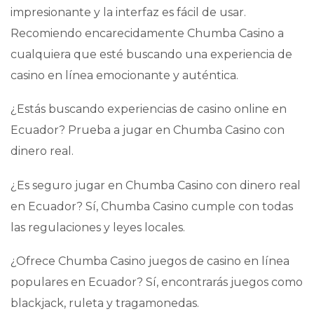
impresionante y la interfaz es fácil de usar.
Recomiendo encarecidamente Chumba Casino a
cualquiera que esté buscando una experiencia de
casino en línea emocionante y auténtica.
¿Estás buscando experiencias de casino online en
Ecuador? Prueba a jugar en Chumba Casino con
dinero real.
¿Es seguro jugar en Chumba Casino con dinero real
en Ecuador? Sí, Chumba Casino cumple con todas
las regulaciones y leyes locales.
¿Ofrece Chumba Casino juegos de casino en línea
populares en Ecuador? Sí, encontrarás juegos como
blackjack, ruleta y tragamonedas.