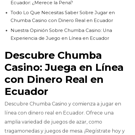
Ecuador: ¿Merece la Pena?
Todo Lo Que Necesitas Saber Sobre Jugar en
Chumba Casino con Dinero Real en Ecuador
Nuestra Opinión Sobre Chumba Casino: Una
Experiencia de Juego en Línea en Ecuador
Descubre Chumba
Casino: Juega en Línea
con Dinero Real en
Ecuador
Descubre Chumba Casino y comienza a jugar en
línea con dinero real en Ecuador. Ofrece una
amplia variedad de juegos de azar, como
tragamonedas y juegos de mesa. ¡Regístrate hoy y