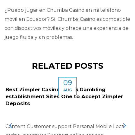
¿Puedo jugar en Chumba Casino en mi teléfono
móvil en Ecuador? Sí, Chumba Casino es compatible
con dispositivos móviles y ofrece una experiencia de
juego fluida y sin problemas.
RELATED POSTS
09
Best Zimpler Casinos 2026 Gambling
AUG
establishment Sites One to Accept Zimpler
Deposits
Content Customer support Personal Mobile Local