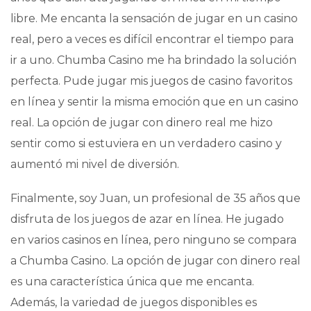
libre. Me encanta la sensación de jugar en un casino
real, pero a veces es difícil encontrar el tiempo para
ir a uno. Chumba Casino me ha brindado la solución
perfecta. Pude jugar mis juegos de casino favoritos
en línea y sentir la misma emoción que en un casino
real. La opción de jugar con dinero real me hizo
sentir como si estuviera en un verdadero casino y
aumentó mi nivel de diversión.
Finalmente, soy Juan, un profesional de 35 años que
disfruta de los juegos de azar en línea. He jugado
en varios casinos en línea, pero ninguno se compara
a Chumba Casino. La opción de jugar con dinero real
es una característica única que me encanta.
Además, la variedad de juegos disponibles es