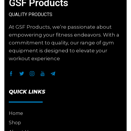
GSF Products
QUALITY PRODUCTS
At GSF Products, we’re passionate about
empowering your fitness endeavors. With a
commitment to quality, our range of gym
equipment is designed to elevate your
workout experience
QUICK LINKS
Home
Shop