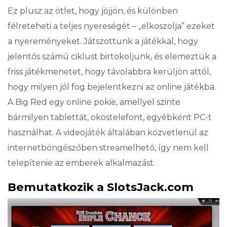
Ez plusz az ötlet, hogy jöjjön, és különben
félreteheti a teljes nyereségét – „elkoszolja” ezeket
a nyereményeket. Játszottunk a játékkal, hogy
jelentős számú ciklust birtokoljunk, és elemeztük a
friss játékmenetet, hogy távolabbra kerüljön attól,
hogy milyen jól fog bejelentkezni az online játékba.
A Big Red egy online pokie, amellyel szinte
bármilyen tablettát, okostelefont, egyébként PC-t
használhat. A videojáték általában közvetlenül az
internetböngészőben streamelhető, így nem kell
telepítenie az emberek alkalmazást.
Bemutatkozik a SlotsJack.com