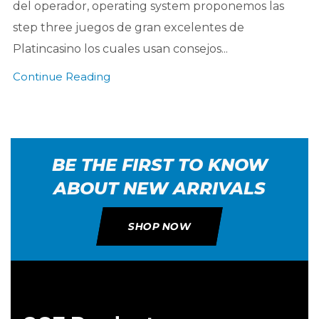
del operador, operating system proponemos las
step three juegos de gran excelentes de
Platincasino los cuales usan consejos...
Continue Reading
BE THE FIRST TO KNOW
ABOUT NEW ARRIVALS
SHOP NOW