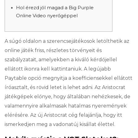
Hol érezd jól magad a Big Purple
Online Video nyerőgéppel
A súgó oldalon a szerencsejátékosok letölthetik az
online játék friss, részletes törvényeit és
szabályzatait, amelyekben a kiváló kérdőjellel
ellátott ikonra kell kattintaniuk. A legújabb
Paytable opció megnyitja a koefficiensekkel ellátott
íróasztalt, és rövid letet is lehet adni. Az Aristocrat
játékgépek előnye, hogy általában nehézkesek, de
valamennyire alkalmasak hatalmas nyeremények
elérésére.
Az új Aristocrat cég felajánlja, hogy itt
ismerkedjen meg a vadonatúj kisállat élettel.