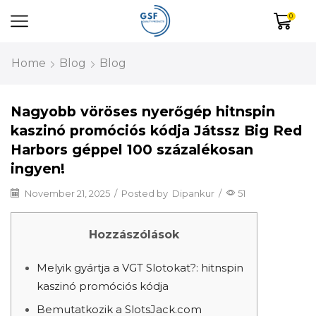
0
Home
Blog
Blog
Nagyobb vöröses nyerőgép hitnspin
kaszinó promóciós kódja Játssz Big Red
Harbors géppel 100 százalékosan
ingyen!
November 21, 2025
/
Posted by
Dipankur
/
51
Hozzászólások
Melyik gyártja a VGT Slotokat?: hitnspin
kaszinó promóciós kódja
Bemutatkozik a SlotsJack.com