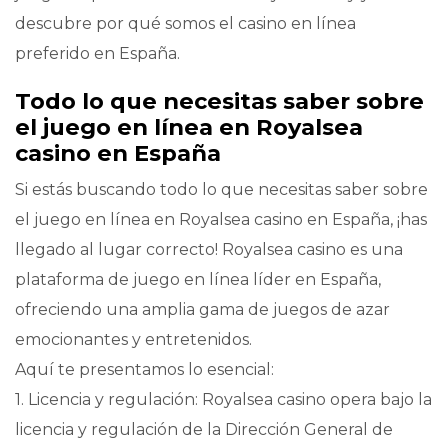
descubre por qué somos el casino en línea
preferido en España.
Todo lo que necesitas saber sobre
el juego en línea en Royalsea
casino en España
Si estás buscando todo lo que necesitas saber sobre
el juego en línea en Royalsea casino en España, ¡has
llegado al lugar correcto! Royalsea casino es una
plataforma de juego en línea líder en España,
ofreciendo una amplia gama de juegos de azar
emocionantes y entretenidos.
Aquí te presentamos lo esencial:
1. Licencia y regulación: Royalsea casino opera bajo la
licencia y regulación de la Dirección General de