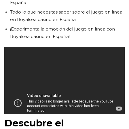
España
Todo lo que necesitas saber sobre el juego en línea
en Royalsea casino en España
¡Experimenta la emoción del juego en línea con
Royalsea casino en España!
Descubre el