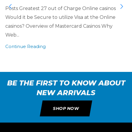
Posts Greatest 27 out of Charge Online casinos
Would it be Secure to utilize Visa at the Online
casinos? Overview of Mastercard Casinos Why
Web...
Continue Reading
BE THE FIRST TO KNOW ABOUT
NEW ARRIVALS
SHOP NOW