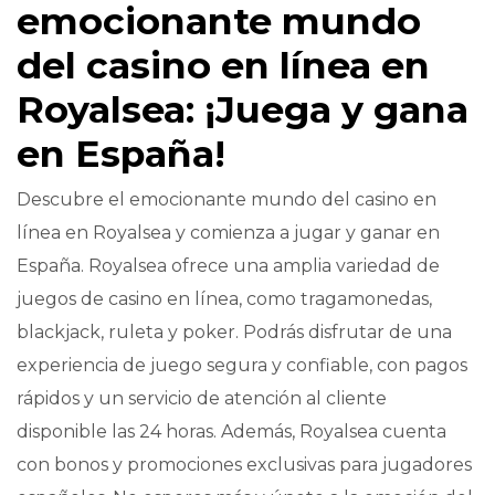
emocionante mundo
del casino en línea en
Royalsea: ¡Juega y gana
en España!
Descubre el emocionante mundo del casino en
línea en Royalsea y comienza a jugar y ganar en
España. Royalsea ofrece una amplia variedad de
juegos de casino en línea, como tragamonedas,
blackjack, ruleta y poker. Podrás disfrutar de una
experiencia de juego segura y confiable, con pagos
rápidos y un servicio de atención al cliente
disponible las 24 horas. Además, Royalsea cuenta
con bonos y promociones exclusivas para jugadores