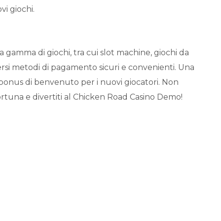
vi giochi.
a gamma di giochi, tra cui slot machine, giochi da
iversi metodi di pagamento sicuri e convenienti. Una
so bonus di benvenuto per i nuovi giocatori. Non
fortuna e divertiti al Chicken Road Casino Demo!