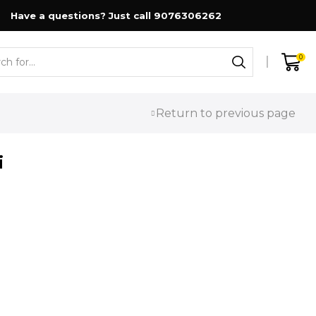
Have a questions? Just call 9076306262
0
Search
input
Return to previous page
i