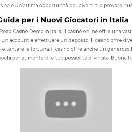
asino è un’ottima opportunità per divertirti e provare nuo
da per i Nuovi Giocatori in Italia
oad Casino Demo in Italia. Il casinò online offre una vast
are un account e effettuare un deposito. Il casinò offre d
care e tentare la fortuna. Il casinò offre anche un genero
giochi per aumentare le tue possibilità di vincita. Buona 