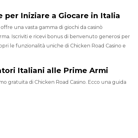
er Iniziare a Giocare in Italia
 offre una vasta gamma di giochi da casinò
rma. Iscriviti e ricevi bonus di benvenuto generosi per
 Scopri le funzionalità uniche di Chicken Road Casino e
ori Italiani alle Prime Armi
demo gratuita di Chicken Road Casino. Ecco una guida