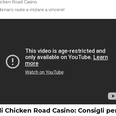
Chicken Road Casino.
naro reale e iniziare a vincere!
i Chicken Road Casino: Consigli per 