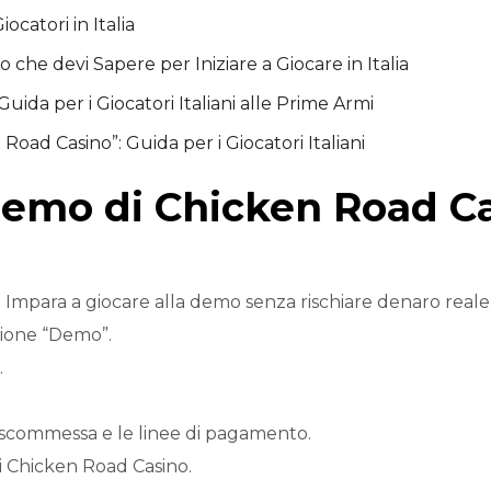
catori in Italia
che devi Sapere per Iniziare a Giocare in Italia
ida per i Giocatori Italiani alle Prime Armi
ad Casino”: Guida per i Giocatori Italiani
Demo di Chicken Road Ca
mpara a giocare alla demo senza rischiare denaro reale. Ec
ezione “Demo”.
.
di scommessa e le linee di pagamento.
 di Chicken Road Casino.