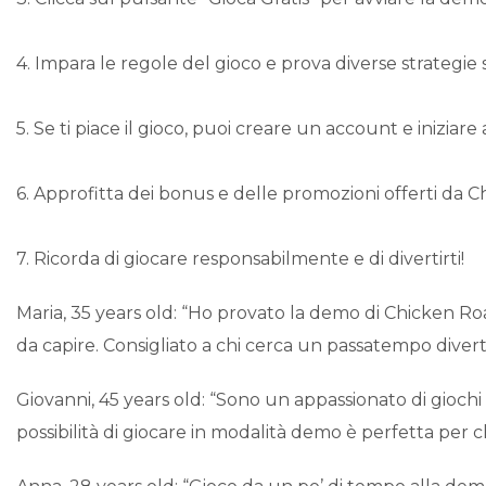
4. Impara le regole del gioco e prova diverse strategie 
5. Se ti piace il gioco, puoi creare un account e iniziar
6. Approfitta dei bonus e delle promozioni offerti da C
7. Ricorda di giocare responsabilmente e di divertirti!
Maria, 35 years old: “Ho provato la demo di Chicken Ro
da capire. Consigliato a chi cerca un passatempo divert
Giovanni, 45 years old: “Sono un appassionato di giochi
possibilità di giocare in modalità demo è perfetta per 