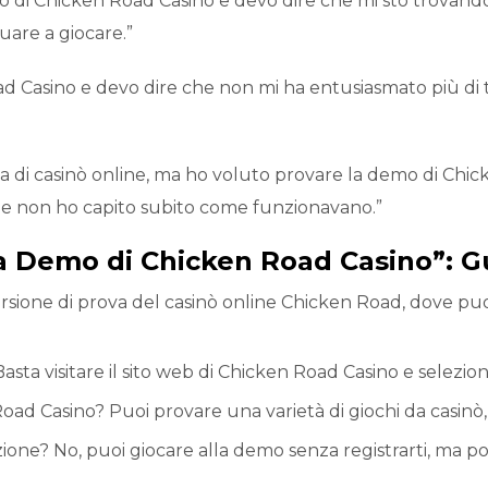
 di Chicken Road Casino e devo dire che mi sto trovando mo
uare a giocare.”
d Casino e devo dire che non mi ha entusiasmato più di ta
ta di casinò online, ma ho voluto provare la demo di Ch
ri e non ho capito subito come funzionavano.”
Demo di Chicken Road Casino”: Guid
rsione di prova del casinò online Chicken Road, dove p
a visitare il sito web di Chicken Road Casino e seleziona
oad Casino? Puoi provare una varietà di giochi da casinò, t
zione? No, puoi giocare alla demo senza registrarti, ma 