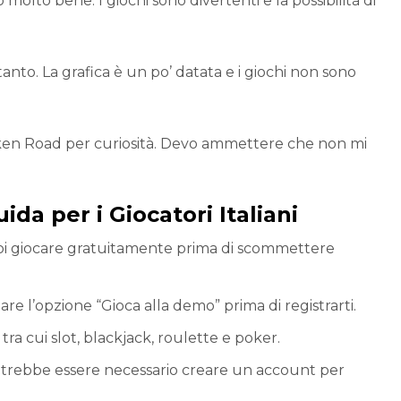
lto bene. I giochi sono divertenti e la possibilità di
nto. La grafica è un po’ datata e i giochi non sono
icken Road per curiosità. Devo ammettere che non mi
a per i Giocatori Italiani
uoi giocare gratuitamente prima di scommettere
re l’opzione “Gioca alla demo” prima di registrarti.
ra cui slot, blackjack, roulette e poker.
potrebbe essere necessario creare un account per