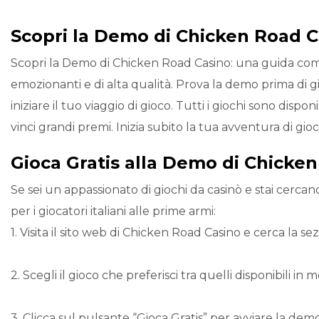
Scopri la Demo di Chicken Road Cas
Scopri la Demo di Chicken Road Casino: una guida compl
emozionanti e di alta qualità. Prova la demo prima di g
iniziare il tuo viaggio di gioco. Tutti i giochi sono dis
vinci grandi premi. Inizia subito la tua avventura di gio
Gioca Gratis alla Demo di Chicken 
Se sei un appassionato di giochi da casinò e stai cerc
per i giocatori italiani alle prime armi:
1. Visita il sito web di Chicken Road Casino e cerca la sez
2. Scegli il gioco che preferisci tra quelli disponibili in
3. Clicca sul pulsante “Gioca Gratis” per avviare la demo