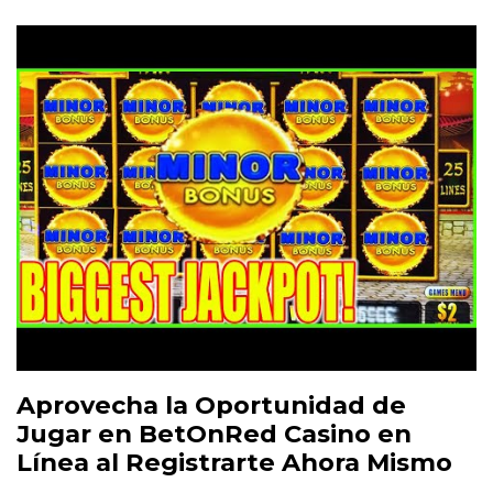
Aprovecha la Oportunidad de
Jugar en BetOnRed Casino en
Línea al Registrarte Ahora Mismo