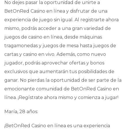
No dejes pasar la oportunidad de unirte a
BetOnRed Casino en línea y disfrutar de una
experiencia de juego sin igual. Al registrarte ahora
mismo, podrás acceder a una gran variedad de
juegos de casino en línea, desde máquinas
tragamonedas y juegos de mesa hasta juegos de
cartas y casino en vivo. Además, como nuevo
jugador, podrás aprovechar ofertas y bonos
exclusivos que aumentarán tus posibilidades de
ganar. No pierdas la oportunidad de ser parte de la
emocionante comunidad de BetOnRed Casino en
línea. ¡Regístrate ahora mismo y comienza a jugar!
María, 28 años:
¡BetOnRed Casino en línea es una experiencia