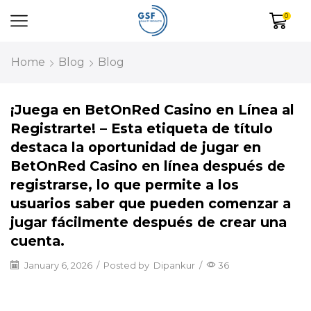
0
Home
Blog
Blog
¡Juega en BetOnRed Casino en Línea al
Registrarte! – Esta etiqueta de título
destaca la oportunidad de jugar en
BetOnRed Casino en línea después de
registrarse, lo que permite a los
usuarios saber que pueden comenzar a
jugar fácilmente después de crear una
cuenta.
January 6, 2026
/
Posted by
Dipankur
/
36