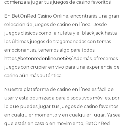
comienza a jugar tus juegos de casino favoritos!
En BetOnRed Casino Online, encontrarás una gran
selección de juegos de casino en línea. Desde
juegos clásicos como la ruleta y el blackjack hasta
los últimos juegos de tragamonedas con temas
emocionantes, tenemos algo para todos.
https://betonredonline.net/es/
Además, ofrecemos
juegos con crupier en vivo para una experiencia de
casino aún más auténtica.
Nuestra plataforma de casino en línea es fácil de
usar y está optimizada para dispositivos móviles, por
lo que puedes jugar tus juegos de casino favoritos
en cualquier momento y en cualquier lugar. Ya sea
que estés en casa o en movimiento, BetOnRed