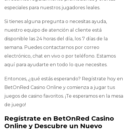
especiales para nuestros jugadores leales.
Si tienes alguna pregunta o necesitas ayuda,
nuestro equipo de atención al cliente está
disponible las 24 horas del día, los 7 días de la
semana. Puedes contactarnos por correo
electrónico, chat en vivo o por teléfono. Estamos
aquí para ayudarte en todo lo que necesites.
Entonces, ¿qué estás esperando? Regístrate hoy en
BetOnRed Casino Online y comienza a jugar tus
juegos de casino favoritos. ¡Te esperamos en la mesa
de juego!
Regístrate en BetOnRed Casino
Online y Descubre un Nuevo