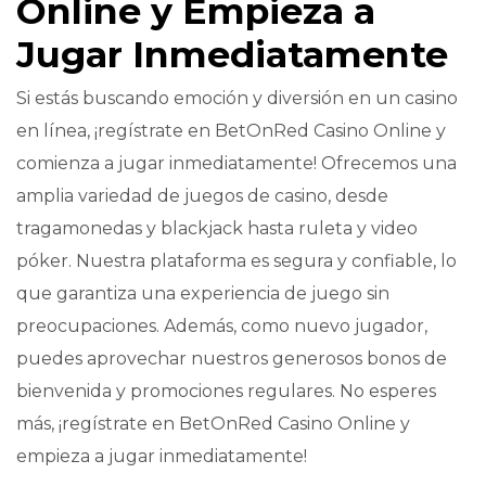
Online y Empieza a
Jugar Inmediatamente
Si estás buscando emoción y diversión en un casino
en línea, ¡regístrate en BetOnRed Casino Online y
comienza a jugar inmediatamente! Ofrecemos una
amplia variedad de juegos de casino, desde
tragamonedas y blackjack hasta ruleta y video
póker. Nuestra plataforma es segura y confiable, lo
que garantiza una experiencia de juego sin
preocupaciones. Además, como nuevo jugador,
puedes aprovechar nuestros generosos bonos de
bienvenida y promociones regulares. No esperes
más, ¡regístrate en BetOnRed Casino Online y
empieza a jugar inmediatamente!