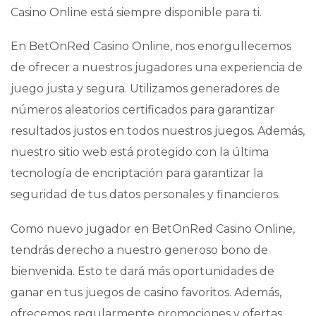
Casino Online está siempre disponible para ti.
En BetOnRed Casino Online, nos enorgullecemos
de ofrecer a nuestros jugadores una experiencia de
juego justa y segura. Utilizamos generadores de
números aleatorios certificados para garantizar
resultados justos en todos nuestros juegos. Además,
nuestro sitio web está protegido con la última
tecnología de encriptación para garantizar la
seguridad de tus datos personales y financieros.
Como nuevo jugador en BetOnRed Casino Online,
tendrás derecho a nuestro generoso bono de
bienvenida. Esto te dará más oportunidades de
ganar en tus juegos de casino favoritos. Además,
ofrecemos regularmente promociones y ofertas