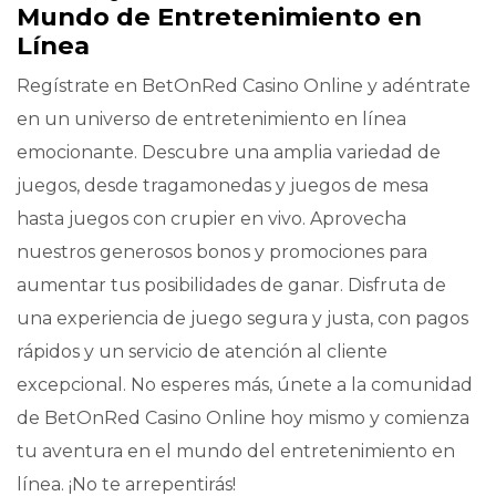
Mundo de Entretenimiento en
Línea
Regístrate en BetOnRed Casino Online y adéntrate
en un universo de entretenimiento en línea
emocionante. Descubre una amplia variedad de
juegos, desde tragamonedas y juegos de mesa
hasta juegos con crupier en vivo. Aprovecha
nuestros generosos bonos y promociones para
aumentar tus posibilidades de ganar. Disfruta de
una experiencia de juego segura y justa, con pagos
rápidos y un servicio de atención al cliente
excepcional. No esperes más, únete a la comunidad
de BetOnRed Casino Online hoy mismo y comienza
tu aventura en el mundo del entretenimiento en
línea. ¡No te arrepentirás!