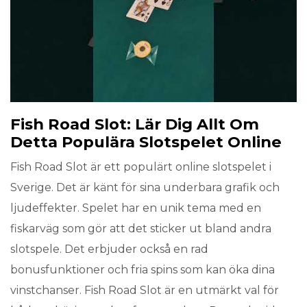
Fish Road Slot: Lär Dig Allt Om
Detta Populära Slotspelet Online
Fish Road Slot är ett populärt online slotspelet i
Sverige. Det är känt för sina underbara grafik och
ljudeffekter. Spelet har en unik tema med en
fiskarväg som gör att det sticker ut bland andra
slotspele. Det erbjuder också en rad
bonusfunktioner och fria spins som kan öka dina
vinstchanser. Fish Road Slot är en utmärkt val för