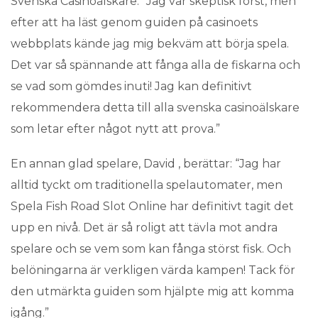
Svenska Casinoälskare: “Jag var skeptisk först, men
efter att ha läst genom guiden på casinoets
webbplats kände jag mig bekväm att börja spela.
Det var så spännande att fånga alla de fiskarna och
se vad som gömdes inuti! Jag kan definitivt
rekommendera detta till alla svenska casinoälskare
som letar efter något nytt att prova.”
En annan glad spelare, David , berättar: “Jag har
alltid tyckt om traditionella spelautomater, men
Spela Fish Road Slot Online har definitivt tagit det
upp en nivå. Det är så roligt att tävla mot andra
spelare och se vem som kan fånga störst fisk. Och
belöningarna är verkligen värda kampen! Tack för
den utmärkta guiden som hjälpte mig att komma
igång.”