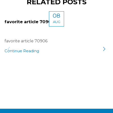
RELATED POSTS
08
favorite article 70906
AUG
favorite article 70906
Continue Reading