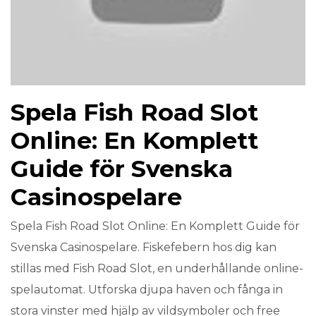
Spela Fish Road Slot
Online: En Komplett
Guide för Svenska
Casinospelare
Spela Fish Road Slot Online: En Komplett Guide för
Svenska Casinospelare. Fiskefebern hos dig kan
stillas med Fish Road Slot, en underhållande online-
spelautomat. Utforska djupa haven och fånga in
stora vinster med hjälp av vildsymboler och free